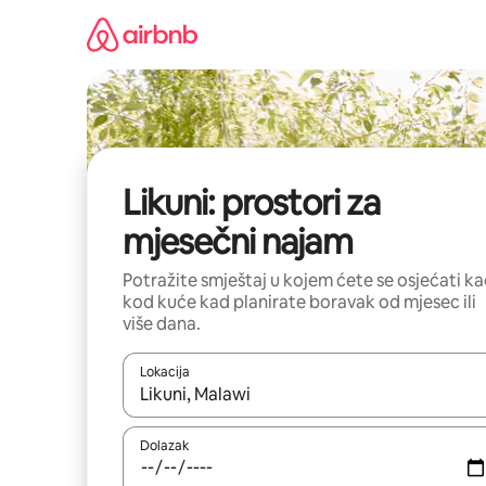
Prijeđi
na
sadržaj
Likuni: prostori za
mjesečni najam
Potražite smještaj u kojem ćete se osjećati k
kod kuće kad planirate boravak od mjesec ili
više dana.
Lokacija
Kada budu dostupni rezultati, moći ćete ih pregle
Dolazak