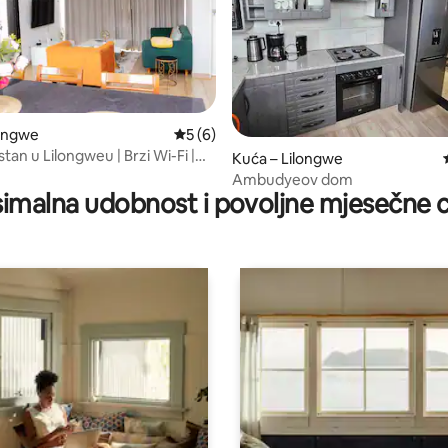
5/5, recenzija: 3
longwe
Prosječna ocjena: 5/5, recenzija: 6
5 (6)
an u Lilongweu | Brzi Wi-Fi |
Kuća – Lilongwe
nergija
Ambudyeov dom
imalna udobnost i povoljne mjesečne c