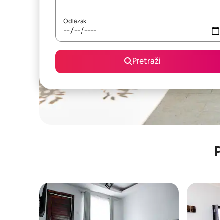
Odlazak
Pretraži
P