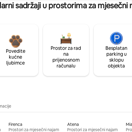
arni sadržaji u prostorima za mjesečni
Prostor za rad
Besplatan
Povedite
na
parking u
kućne
prijenosnom
sklopu
ljubimce
računalu
objekta
inacije
Firenca
Atena
Mi
m
Prostori za mjesečni najam
Prostori za mjesečni najam
Pro