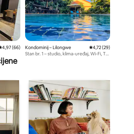
Prosječna ocjena: 4,97/5, recenzija: 66
4,97 (66)
Kondominij – Lilongwe
Prosječna ocjena: 4,72
4,72 (29)
Stan br. 1 – studio, klima-uređaj, Wi-Fi, TV,
ijene
tuš