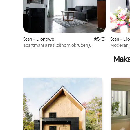
Stan – Lilongwe
Prosječna ocjena: 
5 (3)
Stan – Li
apartmani u raskošnom okruženju
Moderan st
Solarna e
Maks