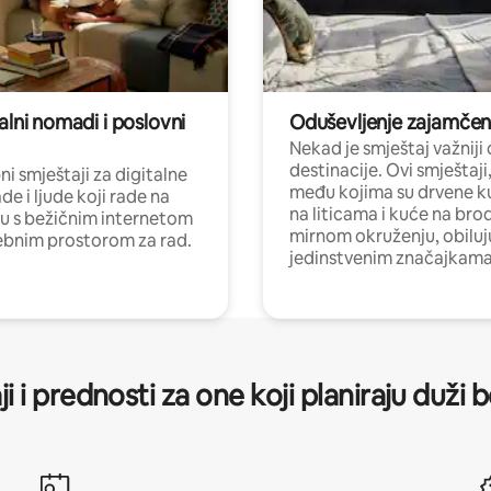
alni nomadi i poslovni
Oduševljenje zajamče
Nekad je smještaj važniji
destinacije. Ovi smještaji
i smještaji za digitalne
među kojima su drvene k
e i ljude koji rade na
na liticama i kuće na bro
nu s bežičnim internetom
mirnom okruženju, obiluj
ebnim prostorom za rad.
jedinstvenim značajkama
ji i prednosti za one koji planiraju duži 