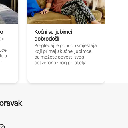
no
Kućni su ljubimci
dobrodošli
 od
,
Pregledajte ponudu smještaja
uće
koji primaju kućne ljubimce,
du u
pa možete povesti svog
u
četveronožnog prijatelja.
.
boravak