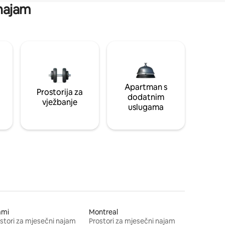
 najam
Apartman s
Prostorija za
dodatnim
vježbanje
uslugama
ami
Montreal
stori za mjesečni najam
Prostori za mjesečni najam