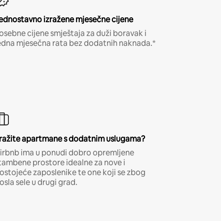
ednostavno izražene mjesečne cijene
osebne cijene smještaja za duži boravak i
edna mjesečna rata bez dodatnih naknada.*
ražite apartmane s dodatnim uslugama?
irbnb ima u ponudi dobro opremljene
tambene prostore idealne za nove i
ostojeće zaposlenike te one koji se zbog
osla sele u drugi grad.