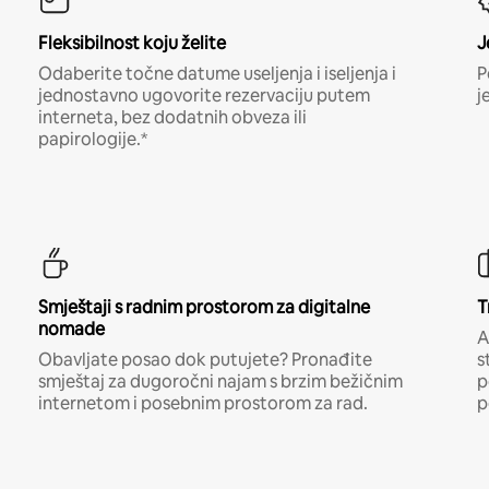
Fleksibilnost koju želite
J
Odaberite točne datume useljenja i iseljenja i
P
jednostavno ugovorite rezervaciju putem
j
interneta, bez dodatnih obveza ili
papirologije.*
Smještaji s radnim prostorom za digitalne
T
nomade
A
Obavljate posao dok putujete? Pronađite
s
smještaj za dugoročni najam s brzim bežičnim
p
internetom i posebnim prostorom za rad.
p