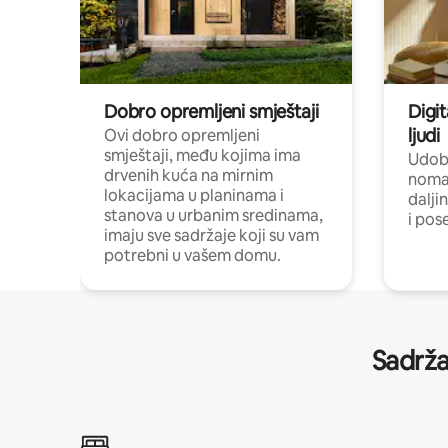
Dobro opremljeni smještaji
Digit
ljudi
Ovi dobro opremljeni
smještaji, među kojima ima
Udobn
drvenih kuća na mirnim
nomad
lokacijama u planinama i
dalji
stanova u urbanim sredinama,
i pos
imaju sve sadržaje koji su vam
potrebni u vašem domu.
Sadrža