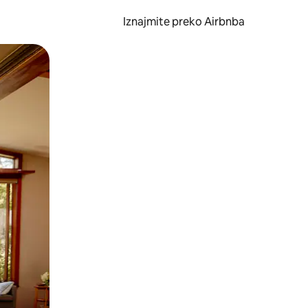
Iznajmite preko Airbnba
li prelaskom prstom po zaslonu.