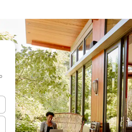
ao
dati koristeći se strelicama prema gore i prema dolje, kao i dodirom i