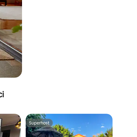
ci
Superhost
Superhost