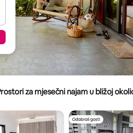
rostori za mjesečni najam u bližoj okoli
Odabrali gosti
Odabrali gosti