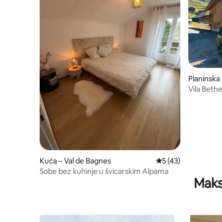
Planinska
Vila Bethe
Kuća – Val de Bagnes
Prosječna ocjena: 5
5 (43)
Sobe bez kuhinje u švicarskim Alpama
Maks