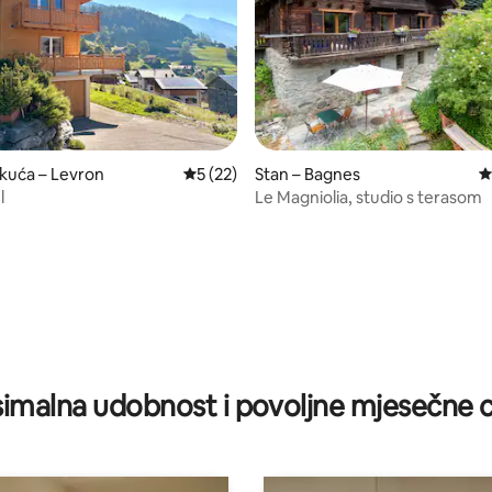
 kuća – Levron
Prosječna ocjena: 5/5, recenzija: 22
5 (22)
Stan – Bagnes
P
l
Le Magniolia, studio s terasom
/5, recenzija: 43
imalna udobnost i povoljne mjesečne c