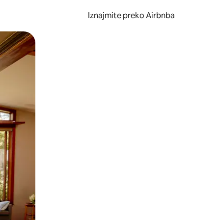
Iznajmite preko Airbnba
li prelaskom prstom po zaslonu.