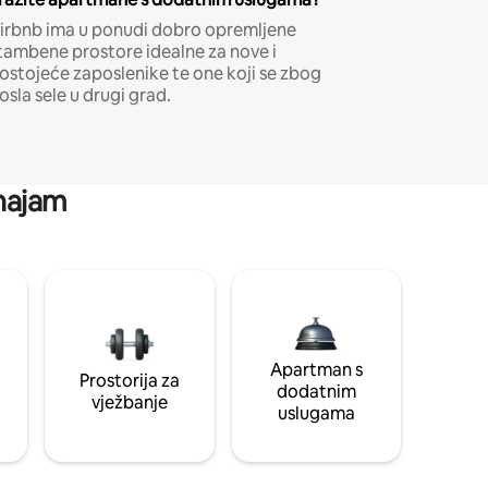
irbnb ima u ponudi dobro opremljene
tambene prostore idealne za nove i
ostojeće zaposlenike te one koji se zbog
osla sele u drugi grad.
 najam
Apartman s
Prostorija za
dodatnim
vježbanje
uslugama