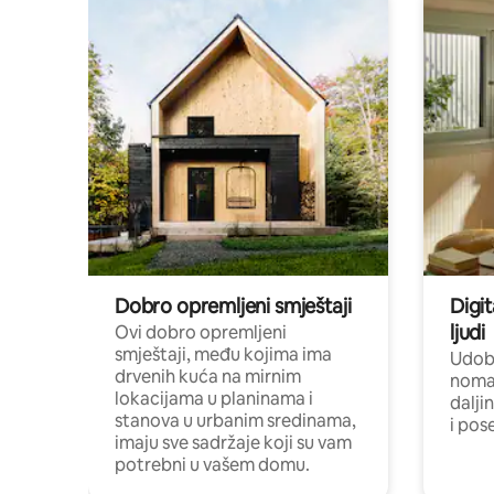
Dobro opremljeni smještaji
Digit
ljudi
Ovi dobro opremljeni
smještaji, među kojima ima
Udobn
drvenih kuća na mirnim
nomad
lokacijama u planinama i
dalji
stanova u urbanim sredinama,
i pos
imaju sve sadržaje koji su vam
potrebni u vašem domu.