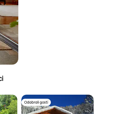
ci
Odabrali gosti
nakom „Odabrali gosti”
Odabrali gosti