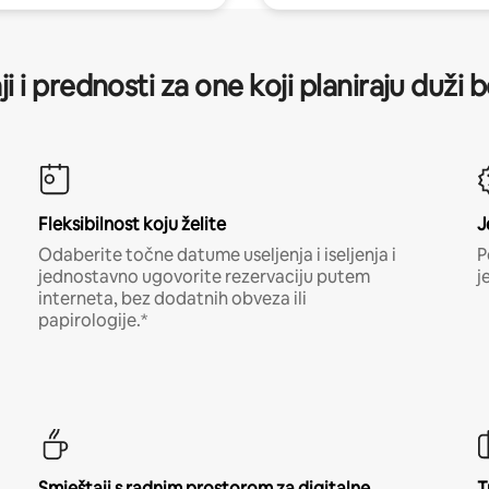
ji i prednosti za one koji planiraju duži 
Fleksibilnost koju želite
J
Odaberite točne datume useljenja i iseljenja i
P
jednostavno ugovorite rezervaciju putem
j
interneta, bez dodatnih obveza ili
papirologije.*
Smještaji s radnim prostorom za digitalne
T