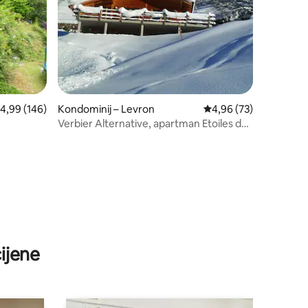
rosječna ocjena: 4,99/5, recenzija: 146
4,99 (146)
Kondominij – Levron
Prosječna ocjena: 4,96
4,96 (73)
Verbier Alternative, apartman Etoiles du
Sud
ijene