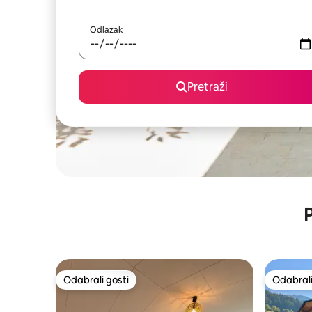
Odlazak
Pretraži
P
Odabrali gosti
Odabrali
Odabrali gosti
Odabrali