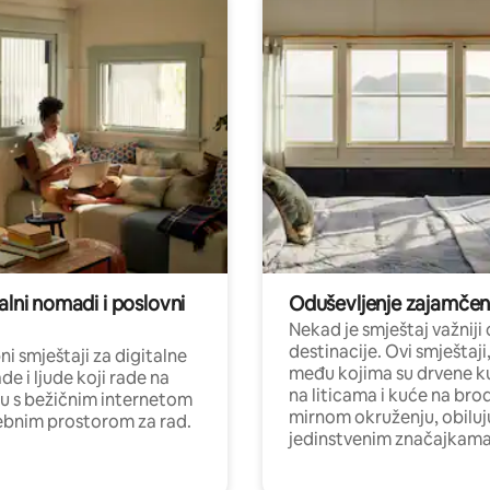
alni nomadi i poslovni
Oduševljenje zajamče
Nekad je smještaj važniji
destinacije. Ovi smještaji
i smještaji za digitalne
među kojima su drvene k
e i ljude koji rade na
na liticama i kuće na bro
nu s bežičnim internetom
mirnom okruženju, obiluj
ebnim prostorom za rad.
jedinstvenim značajkama