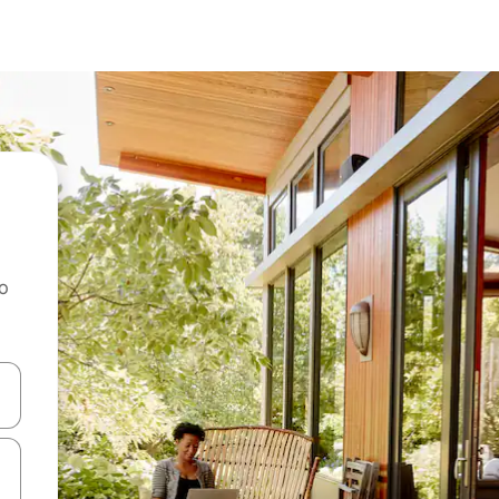
ao
dati koristeći se strelicama prema gore i prema dolje, kao i dodirom i