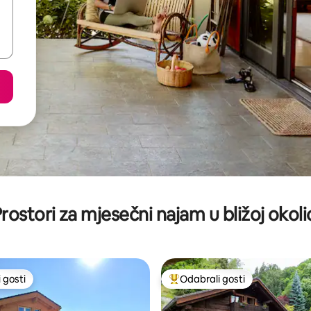
rostori za mjesečni najam u bližoj okoli
 gosti
Odabrali gosti
 gosti
Među najviše rangiranima s oz