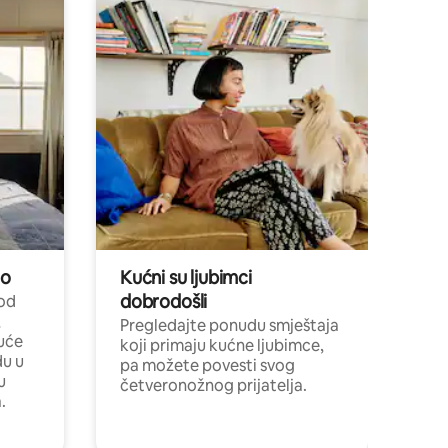
no
Kućni su ljubimci
dobrodošli
 od
,
Pregledajte ponudu smještaja
uće
koji primaju kućne ljubimce,
du u
pa možete povesti svog
u
četveronožnog prijatelja.
.