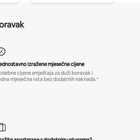
boravak
ednostavno izražene mjesečne cijene
osebne cijene smještaja za duži boravak i
edna mjesečna rata bez dodatnih naknada.*
ražite apartmane s dodatnim uslugama?