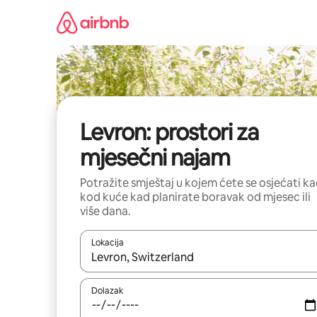
Prijeđi
na
sadržaj
Levron: prostori za
mjesečni najam
Potražite smještaj u kojem ćete se osjećati k
kod kuće kad planirate boravak od mjesec ili
više dana.
Lokacija
Kada budu dostupni rezultati, moći ćete ih pregle
Dolazak