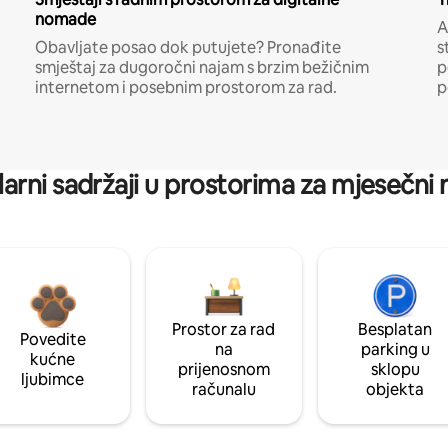
nomade
A
Obavljate posao dok putujete? Pronađite
s
smještaj za dugoročni najam s brzim bežičnim
p
internetom i posebnim prostorom za rad.
p
arni sadržaji u prostorima za mjesečni
Prostor za rad
Besplatan
Povedite
na
parking u
kućne
prijenosnom
sklopu
ljubimce
računalu
objekta