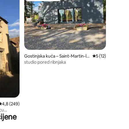
Gostinjska kuća – Saint-Martin-le
Prosječna ocjena: 5
5 (12)
-Mault
studio pored ribnjaka
Prosječna ocjena: 4,8/5, recenzija: 249
4,8 (249)
cu
ijene