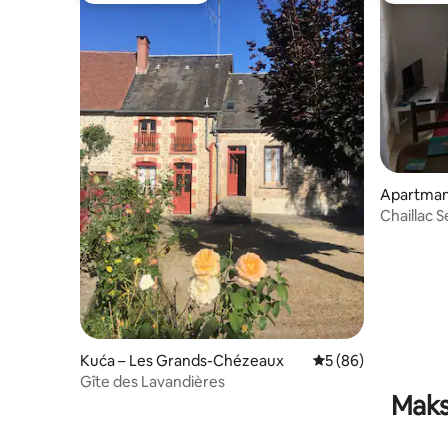
Apartman 
Chaillac S
Kuća – Les Grands-Chézeaux
Prosječna ocjena: 5/
5 (86)
Gîte des Lavandières
Maks