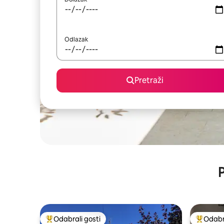
Odlazak
Pretraži
P
Odabrali gosti
Odabra
Među najviše rangiranima s oznakom „Odabrali gosti”
Među naj