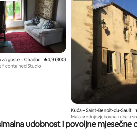
za goste – Chaillac
Prosječna ocjena: 4,9/5, recenzija: 300
4,9 (300)
elf contained Studio
5, recenzija: 86
Kuća – Saint-Benoît-du-Sault
Mala srednjovjekovna kuća u sr
imalna udobnost i povoljne mjesečne c
pokrajine Berry.