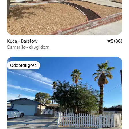
Kuća – Barstow
Prosječna o
5 (86)
Camarillo - drugi dom
Odabrali gosti
Odabrali gosti