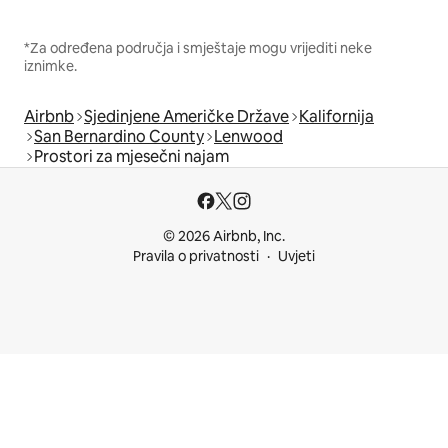
*Za određena područja i smještaje mogu vrijediti neke
iznimke.
Airbnb
Sjedinjene Američke Države
Kalifornija
San Bernardino County
Lenwood
Prostori za mjesečni najam
© 2026 Airbnb, Inc.
Pravila o privatnosti
Uvjeti