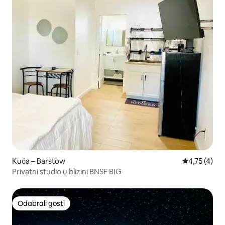
Kuća – Barstow
Prosječna oc
4,75 (4)
Privatni studio u blizini BNSF BIG
Odabrali gosti
Odabrali gosti