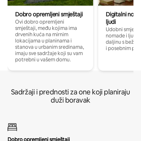
Dobro opremljeni smještaji
Digitalni noma
ljudi
Ovi dobro opremljeni
smještaji, među kojima ima
Udobni smještaj
drvenih kuća na mirnim
nomade i ljude 
lokacijama u planinama i
daljinu s bežič
stanova u urbanim sredinama,
i posebnim pro
imaju sve sadržaje koji su vam
potrebni u vašem domu.
Sadržaji i prednosti za one koji planiraju
duži boravak
Dobro opremljeni smještaji