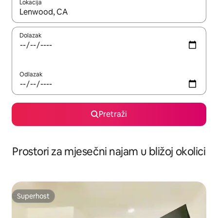
Lokacija
Kada budu dostupni rezultati, moći ćete ih pregledati koristeći
Dolazak
Odlazak
Pretraži
Prostori za mjesečni najam u bližoj okolici
Superhost
Superhost