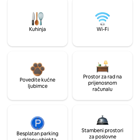
Kuhinja
Wi-Fi
Prostor za rad na
Povedite kućne
prijenosnom
ljubimce
računalu
Stambeni prostori
Besplatan parking
za poslovne
u sklopu objekta