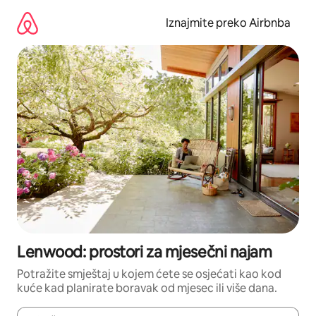
Prijeđi
na
Iznajmite preko Airbnba
sadržaj
Lenwood: prostori za mjesečni najam
Potražite smještaj u kojem ćete se osjećati kao kod
kuće kad planirate boravak od mjesec ili više dana.