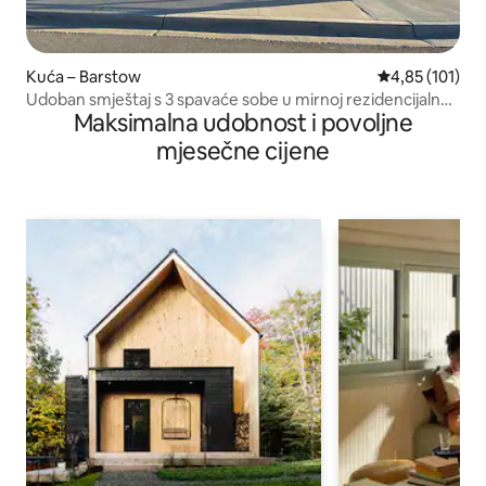
Kuća – Barstow
Prosječna ocjen
4,85 (101)
Udoban smještaj s 3 spavaće sobe u mirnoj rezidencijalnoj
Maksimalna udobnost i povoljne
četvrti
mjesečne cijene