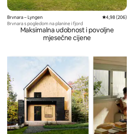
Brvnara – Lyngen
Prosječna ocjen
4,98 (206)
Brvnara s pogledom na planine i fjord
Maksimalna udobnost i povoljne
mjesečne cijene