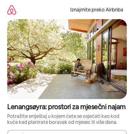
Prijeđi
na
Iznajmite preko Airbnba
sadržaj
Lenangsøyra: prostori za mjesečni najam
Potražite smještaj u kojem ćete se osjećati kao kod
kuće kad planirate boravak od mjesec ili više dana.