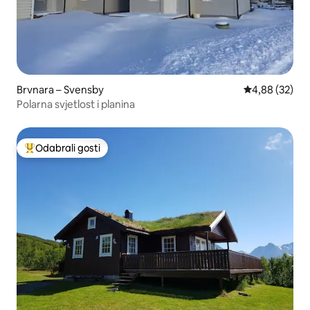
Brvnara – Svensby
Prosječna ocje
4,88 (32)
Polarna svjetlost i planina
Odabrali gosti
Među najviše rangiranima s oznakom „Odabrali gosti”