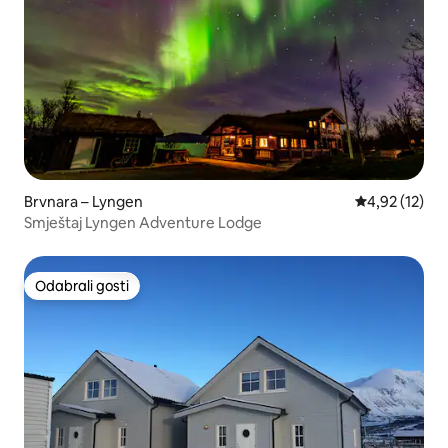
Brvnara – Lyngen
Prosječna ocje
4,92 (12)
Smještaj Lyngen Adventure Lodge
Odabrali gosti
Odabrali gosti