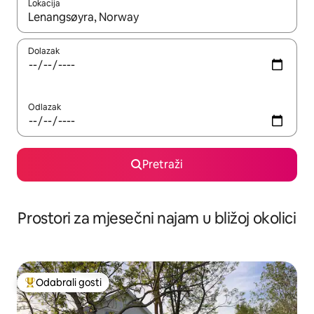
Lokacija
Kada budu dostupni rezultati, moći ćete ih pregledati koristeći
Dolazak
Odlazak
Pretraži
Prostori za mjesečni najam u bližoj okolici
Odabrali gosti
Među najviše rangiranima s oznakom „Odabrali gosti”