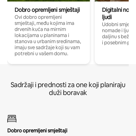
Dobro opremljeni smještaji
Digitalni noma
ljudi
Ovi dobro opremljeni
smještaji, među kojima ima
Udobni smještaj
drvenih kuća na mirnim
nomade i ljude 
lokacijama u planinama i
daljinu s bežič
stanova u urbanim sredinama,
i posebnim pro
imaju sve sadržaje koji su vam
potrebni u vašem domu.
Sadržaji i prednosti za one koji planiraju
duži boravak
Dobro opremljeni smještaji