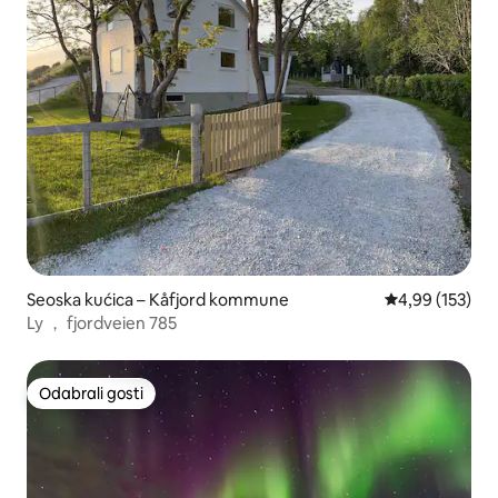
Seoska kućica – Kåfjord kommune
Prosječna ocjen
4,99 (153)
Ly ， fjordveien 785
Odabrali gosti
Odabrali gosti