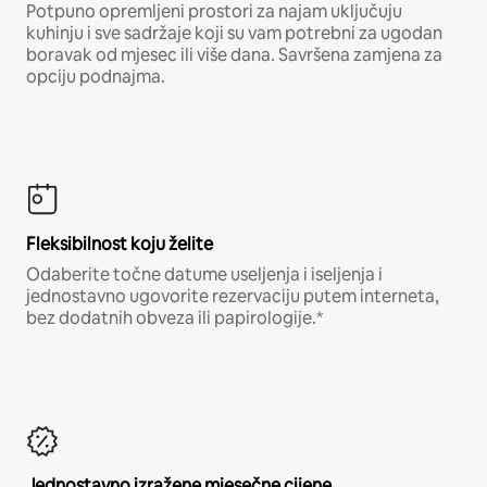
Potpuno opremljeni prostori za najam uključuju
kuhinju i sve sadržaje koji su vam potrebni za ugodan
boravak od mjesec ili više dana. Savršena zamjena za
opciju podnajma.
Fleksibilnost koju želite
Odaberite točne datume useljenja i iseljenja i
jednostavno ugovorite rezervaciju putem interneta,
bez dodatnih obveza ili papirologije.*
Jednostavno izražene mjesečne cijene