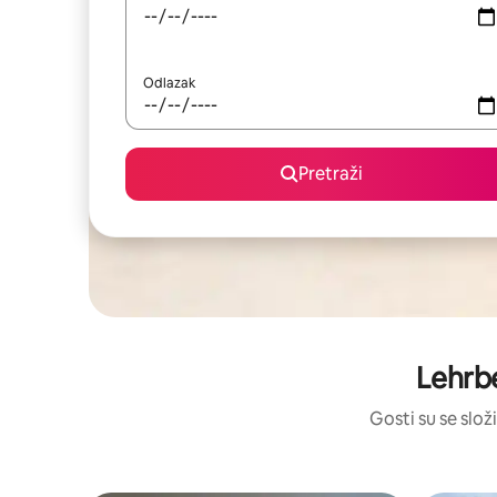
Odlazak
Pretraži
Lehrbe
Gosti su se složi