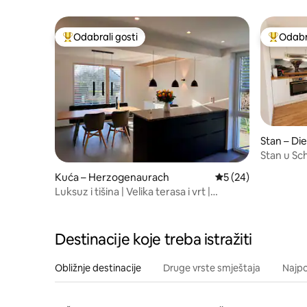
terasom
Odabrali gosti
Odabra
Među najviše rangiranima s oznakom „Odabrali gosti”
Među naj
Stan – Di
Stan u S
Kuća – Herzogenaurach
Prosječna ocjena: 5/
5 (24)
Luksuz i tišina | Velika terasa i vrt |
Prostran
Destinacije koje treba istražiti
Obližnje destinacije
Druge vrste smještaja
Najpo