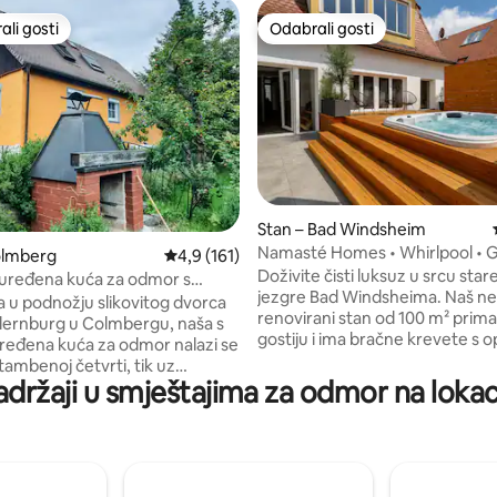
li gosti
Odabrali gosti
više rangiranima s oznakom „Odabrali gosti”
Odabrali gosti
Stan – Bad Windsheim
Namasté Homes • Whirlpool • G
5, recenzija: 48
olmberg
Prosječna ocjena: 4,9/5, recenzija: 161
4,9 (161)
Luksuzni smještaj
Doživite čisti luksuz u srcu sta
uređena kuća za odmor s
jezgre Bad Windsheima. Naš n
 na dvorac
 u podnožju slikovitog dvorca
renovirani stan od 100 m² prima
ernburg u Colmbergu, naša s
gostiju i ima bračne krevete s
 uređena kuća za odmor nalazi se
kauč na razvlačenje hotelske kva
tambenoj četvrti, tik uz
vrhunsku kuhinju (uključujući gr
adržaji u smještajima za odmor na lokac
prostor za jelene. Naš smještaj
tanjura, hladnjak za vino i još 
na pješačkoj udaljenosti od
toga). Uživajte u prostranoj kro
lmberg i terena za golf. Kuća
s privatnom masažnom kadom
95 m² (1.022 ft²) ima udoban
elegantnoj kupaonici sa samos
ravak, blagovaonicu i kuhinju s
kadom i tušem s efektom kiše 
posuđa u prizemlju te 1