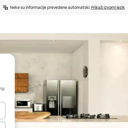
Neke su informacije prevedene automatski. 
Prikaži izvorni jezik
 na
dati koristeći se strelicama prema gore i prema dolje, kao i dodirom i