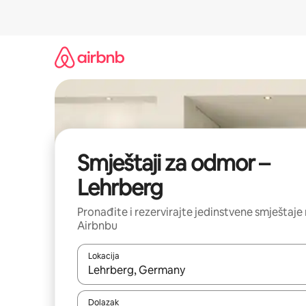
Prijeđi
na
sadržaj
Smještaji za odmor –
Lehrberg
Pronađite i rezervirajte jedinstvene smještaje
Airbnbu
Lokacija
Kada budu dostupni rezultati, moći ćete ih pregle
Dolazak