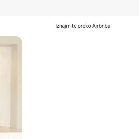
Iznajmite preko Airbnba
li prelaskom prstom po zaslonu.