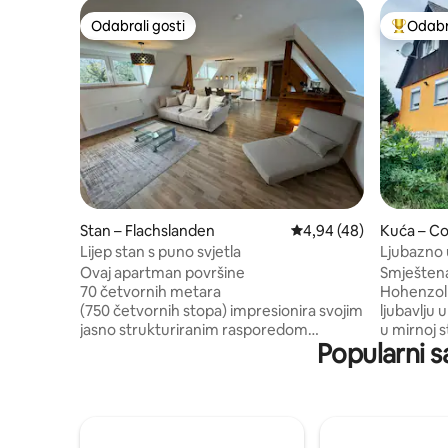
Odabrali gosti
Odabra
Odabrali gosti
Među naj
Stan – Flachslanden
Prosječna ocjena: 4,94/
4,94 (48)
Kuća – C
Lijep stan s puno svjetla
Ljubazno 
pogledom
Ovaj apartman površine
Smještena
70 četvornih metara
Hohenzoll
(750 četvornih stopa) impresionira svojim
ljubavlju
jasno strukturiranim rasporedom
u mirnoj s
Popularni s
prostorija. Otvoreni prostor koji se sastoji
ograđeni 
od kuhinje, blagovaonice i dnevnog
nalazi se 
boravka čini središnji stambeni prostor i
dvorca Co
obasjan je prirodnim svjetlom. Veliki
površine 
prozori omogućuju učinkovitu unakrsnu
dnevni bo
ventilaciju i osiguravaju ujednačenu i
perilicom 