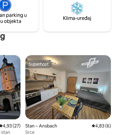
vršeno za
vlasnici koji privatno žive na gornjim
mantični
katovima. Dostupan je vrtni prostor za
an parking u
sjedenje s ognjištem.
Klima-uređaj
pu objekta
rg
Superhost
Superhost
Prosječna ocjena: 4,93/5, recenzija: 27
4,93 (27)
Stan – Ansbach
Prosječna ocjena: 4,8
4,83 (6)
 stan
Srce