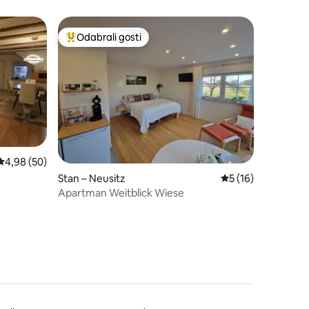
Odabrali gosti
Među najviše rangiranima s oznakom „Odabrali gosti”
Prosječna ocjena: 4,98/5, recenzija: 50
4,98 (50)
Stan – Neusitz
Prosječna ocjena: 5
5 (16)
Apartman Weitblick Wiese