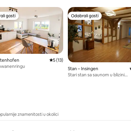
li gosti
Odabrali gosti
više rangiranima s oznakom „Odabrali gosti”
Odabrali gosti
etenhofen
Prosječna ocjena: 5/5, recenzija: 13
5 (13)
chwanenringu
Stan – Insingen
Stari stan sa saunom u blizini
5, recenzija: 24
Rothenburga
pularnije znamenitosti u okolici