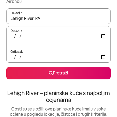
Airbnbu
Lokacija
Kada budu dostupni rezultati, moći ćete ih pregledati koristeći
Dolazak
Odlazak
Pretraži
Lehigh River – planinske kuće s najboljim
ocjenama
Gosti su se složili: ove planinske kuće imaju visoke
ocjene u pogledu lokacije, čistoće i drugih kriterija.