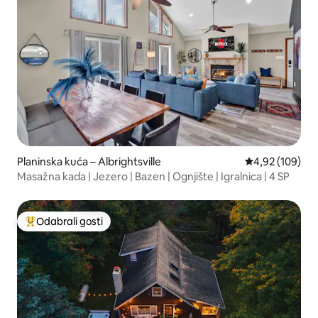
Planinska kuća – Albrightsville
Prosječna ocjen
4,92 (109)
Masažna kada | Jezero | Bazen | Ognjište | Igralnica | 4 SP
Odabrali gosti
Među najviše rangiranima s oznakom „Odabrali gosti”