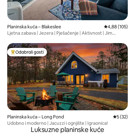
Planinska kuća – Blakeslee
Prosječna ocjen
4,88 (105)
Ljetna zabava | Jezera | Pješačenje | Aktivnost | Jim
Thorpe
Odabrali gosti
Među najviše rangiranima s oznakom „Odabrali gosti”
Planinska kuća – Long Pond
Prosječna 
5 (32)
Udobno i moderno | Jacuzzi i ognjište | Igraonica!
Luksuzne planinske kuće