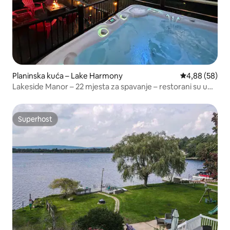
Planinska kuća – Lake Harmony
Prosječna ocje
4,88 (58)
Lakeside Manor – 22 mjesta za spavanje – restorani su u
pješačkoj udaljenosti
Superhost
Superhost