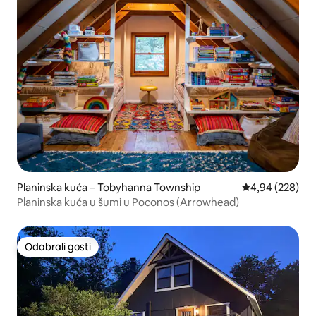
Planinska kuća – Tobyhanna Township
Prosječna ocjen
4,94 (228)
Planinska kuća u šumi u Poconos (Arrowhead)
Odabrali gosti
Odabrali gosti