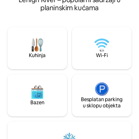
planinska kuća sav
planinska kuća s odličnim dnevnim
planinskim kućama
odmor tijekom cije
boravkom i blagovaonicom. Lijepo
se, napunite baterij
dvorište s masažnom kadom, igrama na
koja vam je nadohvat
otvorenom i ognjištem! Dvorište je u
planinska kuća više
potpunosti ograđeno. Flat TV nalazi se u
vaše osobno utoči
svim prostorijama s platformama Hulu i
Pocono Mountains.
Netflix. Soba s četiri godišnja doba za
stvorite nezabor
zabavu tijekom cijele godine i lijepu
okruženi prirodom
terasu. Sve to u četvrti ispunjenoj
Kuhinja
Wi-Fi
amentitetom s 3 jezera, plažama,
teniskim terenima, klupskom kućom i 3
skijaške staze
Besplatan parking
Bazen
u sklopu objekta