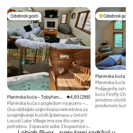
Odabrali gosti
Odabrali gosti
Odabrali gosti
Među najviše ran
Planinska kuća – 
Planinska kuća s
ognjištem i punjač
Pobjegnite od sva
kuću Firefly Chale
Planinska kuća – Tobyhanna
Prosječna ocjena: 4,93/5, recenzi
4,93 (298)
privatno utočište
Township
Planinska kuća s pogledom na jezero –
predivnom šumovi
masažna kada/sauna – moguće je
Ova obiteljski orijentirana nekretnina za
0,4 hektara u pla
dovesti kućne ljubimce
iznajmljivanje kućnih ljubimaca u četvrti
Mountains u Pennsylvani
Locust Lake Village ima sve što vam je
planirate romantič
potrebno. 3 spavaće sobe 2 kupaonice i
okupljanje ili duži
Lehigh River – popularni sadržaji u
može udobno spavati 6 osoba. Udobna