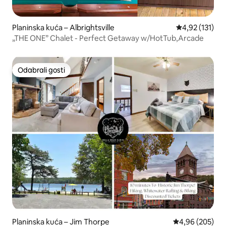
Planinska kuća – Albrightsville
Prosječna ocje
4,92 (131)
„THE ONE” Chalet - Perfect Getaway w/HotTub,Arcade
Odabrali gosti
Odabrali gosti
Planinska kuća – Jim Thorpe
Prosječna ocjen
4,96 (205)