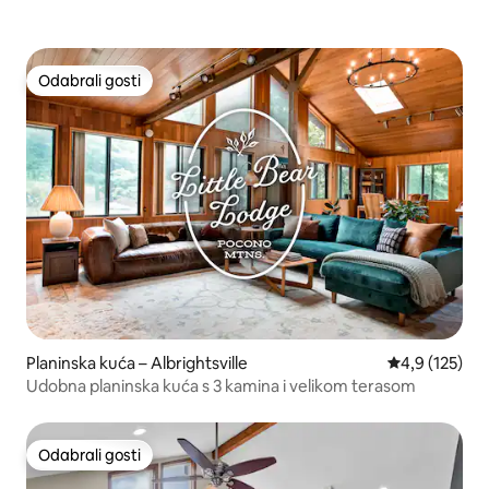
Odabrali gosti
Odabrali gosti
Planinska kuća – Albrightsville
Prosječna ocje
4,9 (125)
Udobna planinska kuća s 3 kamina i velikom terasom
Odabrali gosti
Odabrali gosti