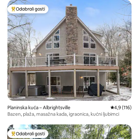
Odabrali gosti
Među najviše rangiranima s oznakom „Odabrali gosti”
Planinska kuća – Albrightsville
Prosječna ocj
4,9 (116)
Bazen, plaža, masažna kada, igraonica, kućni ljubimci
Odabrali gosti
Među najviše rangiranima s oznakom „Odabrali gosti”