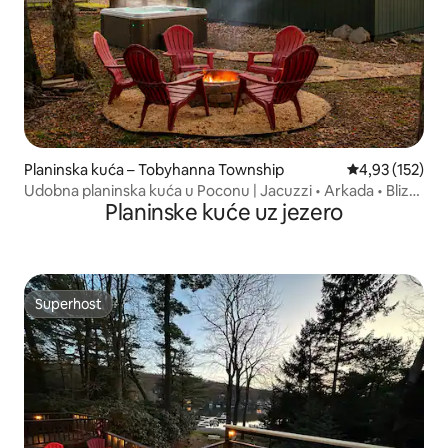
Planinska kuća – Tobyhanna Township
Prosječna ocjen
4,93 (152)
Udobna planinska kuća u Poconu | Jacuzzi • Arkada • Blizu
Planinske kuće uz jezero
jezera
Superhost
Superhost