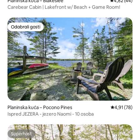
Planinska kuća – Blakeslee
Prosječna ocje
4,82 (44)
Carebear Cabin | Lakefront w/ Beach + Game Room!
Odabrali gosti
Odabrali gosti
Planinska kuća – Pocono Pines
Prosječna ocje
4,91 (78)
Ispred JEZERA - jezero Naomi - 10 osoba
Superhost
Superhost