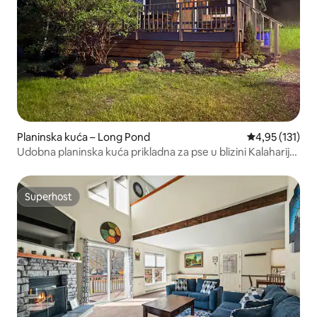
Planinska kuća – Long Pond
Prosječna ocje
4,95 (131)
Udobna planinska kuća prikladna za pse u blizini Kalaharija i
jezera
Superhost
Superhost