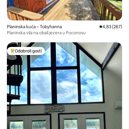
Planinska kuća – Tobyhanna
Prosječna ocjen
4,83 (267)
Planinska vila na obali jezera u Poconosu
Odabrali gosti
Među najviše rangiranima s oznakom „Odabrali gosti”