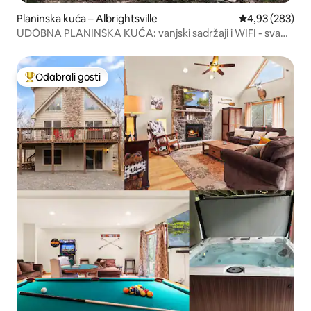
Planinska kuća – Albrightsville
Prosječna ocjen
4,93 (283)
UDOBNA PLANINSKA KUĆA: vanjski sadržaji i WIFI - sva
godišnja doba
Odabrali gosti
Među najviše rangiranima s oznakom „Odabrali gosti”