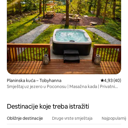
Planinska kuća – Tobyhanna
Prosječna ocje
4,93 (40)
Smještaj uz jezero u Poconosu | Masažna kada | Privatni
dok
Destinacije koje treba istražiti
Obližnje destinacije
Druge vrste smještaja
Najpopularnije