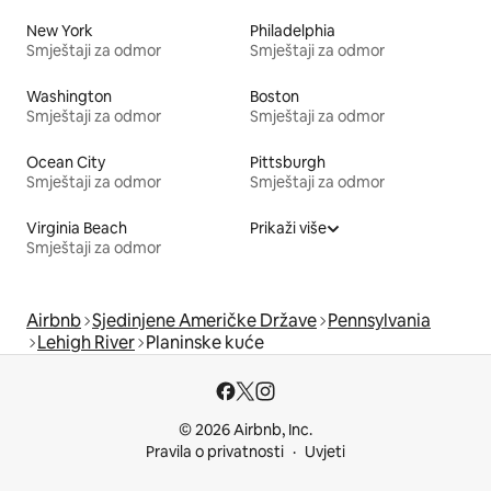
New York
Philadelphia
Smještaji za odmor
Smještaji za odmor
Washington
Boston
Smještaji za odmor
Smještaji za odmor
Ocean City
Pittsburgh
Smještaji za odmor
Smještaji za odmor
Virginia Beach
Prikaži više
Smještaji za odmor
Airbnb
Sjedinjene Američke Države
Pennsylvania
Lehigh River
Planinske kuće
© 2026 Airbnb, Inc.
Pravila o privatnosti
Uvjeti