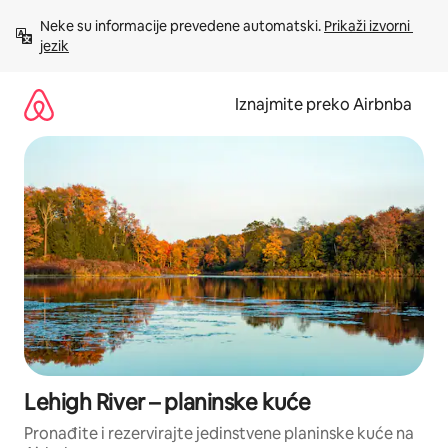
Prijeđi
Neke su informacije prevedene automatski. 
Prikaži izvorni 
na
jezik
sadržaj
Iznajmite preko Airbnba
Lehigh River – planinske kuće
Pronađite i rezervirajte jedinstvene planinske kuće na