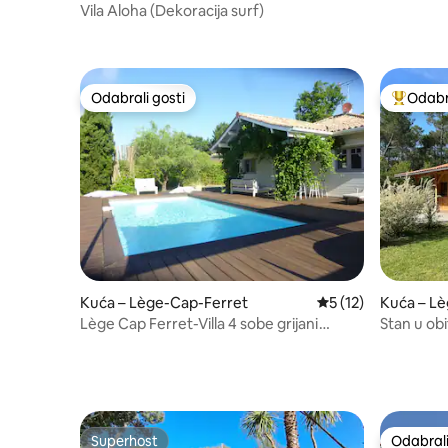
Vila Aloha (Dekoracija surf)
Odabrali gosti
Odabra
Odabrali gosti
Među naj
Kuća – Lège-Cap-Ferret
Prosječna ocjena: 5
5 (12)
Kuća – L
Lège Cap Ferret-Villa 4 sobe grijani
Stan u obi
bazen
Superhost
Odabrali