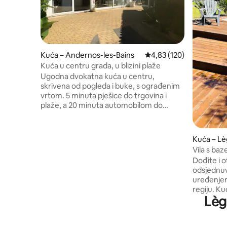
Kuća – Andernos-les-Bains
Prosječna ocjena: 4,83/5
4,83 (120)
Kuća u centru grada, u blizini plaže
Ugodna dvokatna kuća u centru,
skrivena od pogleda i buke, s ograđenim
vrtom. 5 minuta pješice do trgovina i
plaže, a 20 minuta automobilom do
oceana. Mogućnost parkiranja 2 vozila. U
prizemlju se nalazi veranda s prostorom
za sjedenje i peći na drva, opremljena
Kuća – L
kuhinja, blagovaonica i dnevni boravak s
Vila s ba
televizorom. Tuš-kabina i odvojeni WC.
igrališta
Dođite i o
Na katu su 3 spavaće sobe s bračnim
odsjednuvš
krevetima od 140 cm Kupaonica i
uređenjem
zasebna WC školjka. Vanjski prostor: vrtni
regiju. K
namještaj, roštilj, spremište za bicikle itd.
Lèg
od 1.300 
Na posjedu
za dva au