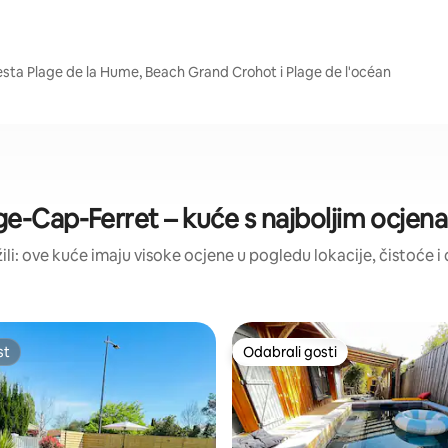
esta Plage de la Hume, Beach Grand Crohot i Plage de l'océan
e-Cap-Ferret – kuće s najboljim ocjen
žili: ove kuće imaju visoke ocjene u pogledu lokacije, čistoće i d
st
Odabrali gosti
st
Odabrali gosti