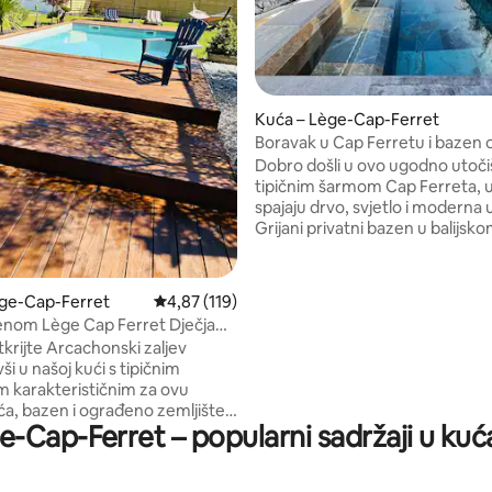
, recenzija: 120
Kuća – Lège-Cap-Ferret
Boravak u Cap Ferretu i bazen o
očuvani
Dobro došli u ovo ugodno utoči
tipičnim šarmom Cap Ferreta, 
spajaju drvo, svjetlo i moderna
Grijani privatni bazen u balijskom
borova šuma i zalasci sunca s d
strane pružaju rijetke trenutke
uživanje. Njegov intimni ugođaj 
ège-Cap-Ferret
Prosječna ocjena: 4,87/5, recenzija: 119
4,87 (119)
za parove, obitelji ili prijatelje, a
zenom Lège Cap Ferret Dječja
raspolaganju su fleksibilni i udo
tkrijte Arcachonski zaljev
kreveti (širine 150–179 cm) te 2 b
i u našoj kući s tipičnim
Mjesto ispunjeno mirom, u ritmu
 karakterističnim za ovu
Basin, savršeno za stvaranje
uća, bazen i ograđeno zemljište
nezaboravnih uspomena.
e-Cap-Ferret – popularni sadržaji u ku
m² u potpunosti su samo vaši.
 se nalaze kuća i velika garaža
tomobila. Nalazimo se u Lège