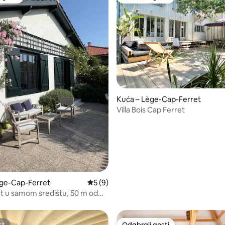
 gosti
Odabrali gosti
5, recenzija: 20
Kuća – Lège-Cap-Ferret
Villa Bois Cap Ferret
ège-Cap-Ferret
Prosječna ocjena: 5/5, recenzija: 9
5 (9)
t u samom središtu, 50 m od
st
Odabrali gosti