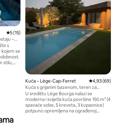
dans une
animaux d
entre l'o
pistes cy
pour déco
Prosječna ocjena: 5/5, recenzija: 15
5 (15)
simplicité. Dotée d’une piscine,
constitue
staju –
un séjour
šte s
u kojem se
 udobnost.
 stilu,
ruge
 za
idealan je
Kuća – Lège-Cap-Ferret
Prosječna ocjena: 4,93
4,93 (69)
 na
Kuća s grijanim bazenom, teren za
bni bračni
petanque
U središtu Lège Bourga nalazi se
icikla.
moderna i svijetla kuća površine 150 m² (4
 rijeke
spavaće sobe, 5 kreveta, 3 kupaonice)
potpuno opremljena na ograđenoj
parceli od 800 m² na kraju vrlo mirnog
ćama
područja. Vanjski bazen i tuš-kada
(grijanje samo ovisno o vremenskim
uvjetima) 6 km od oceana. Plaža Grand