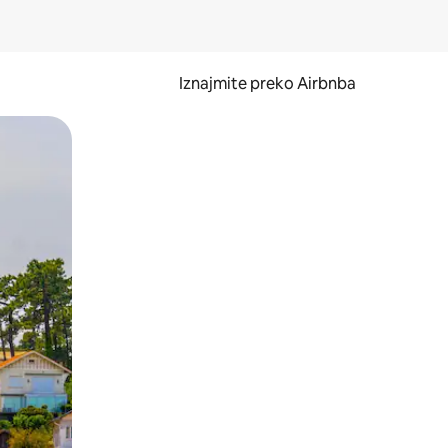
Iznajmite preko Airbnba
li prelaskom prstom po zaslonu.