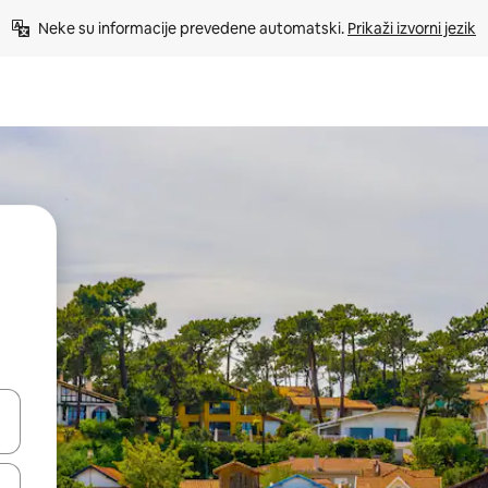
Neke su informacije prevedene automatski. 
Prikaži izvorni jezik
dati koristeći se strelicama prema gore i prema dolje, kao i dodirom i