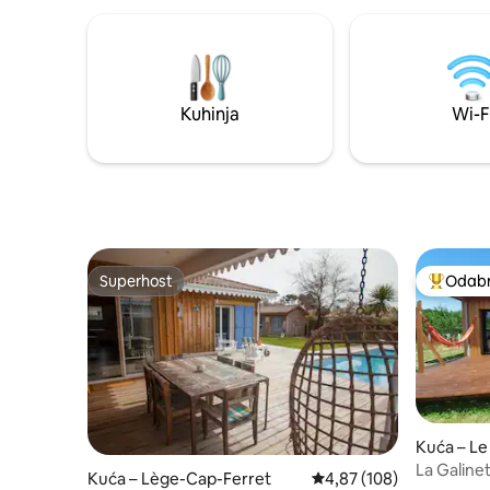
Bourg-u, 
i 8 km od
Claoueyja
opremljen
sredine tr
igre, stol 
Kuhinja
Wi-F
Superhost
Odabra
Superhost
Među naj
Kuća – Le
La Galine
Kuća – Lège-Cap-Ferret
Prosječna ocjena: 4,87/5
4,87 (108)