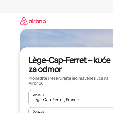
Prijeđi
na
sadržaj
Lège-Cap-Ferret – kuće
za odmor
Pronađite i rezervirajte jedinstvene kuće na
Airbnbu
Lokacija
Kada budu dostupni rezultati, moći ćete ih pregle
Dolazak