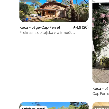
Superhost
Odabrali
Kuća – Lège-Cap-Ferret
Prosječna ocjena: 4,9/
4,9 (20)
Prekrasna obiteljska vila između
Agapanthesa i Bambousa
Kuća – L
Cap Ferre
plaže
Odabrali gosti
Superho