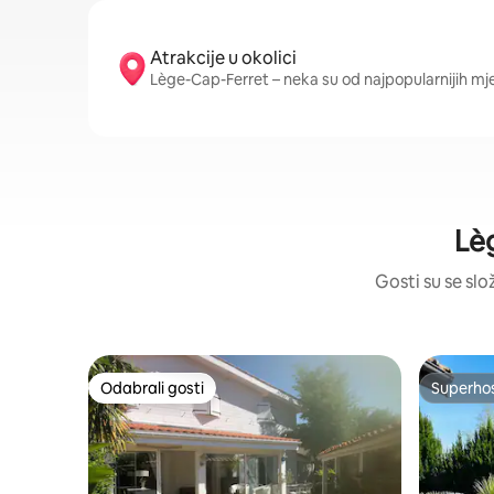
Atrakcije u okolici
Lège-Cap-Ferret – neka su od najpopularnijih mj
Lèg
Gosti su se slo
Odabrali gosti
Superho
Odabrali gosti
Superho