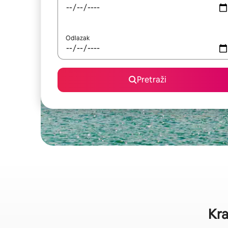
Odlazak
Pretraži
Kra