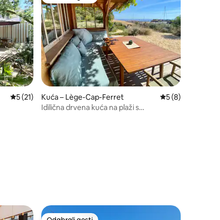
Odabrali gosti
Prosječna ocjena: 5/5, recenzija: 21
5 (21)
Kuća – Lège-Cap-Ferret
Prosječna ocjena: 
5 (8)
Idilična drvena kuća na plaži s
fantastičnim pogledom
Odabrali gosti