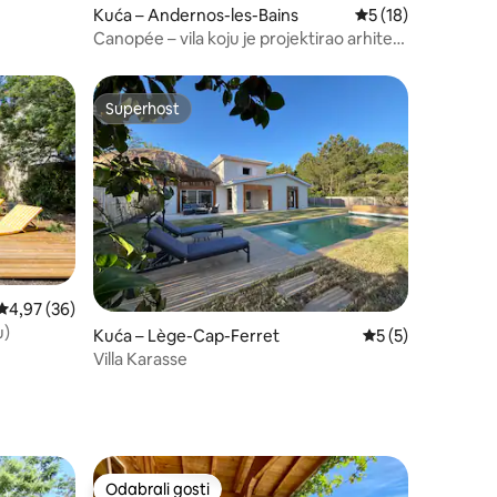
Kuća – Andernos-les-Bains
Prosječna ocjena: 5
5 (18)
Canopée – vila koju je projektirao arhitekt
s privatnim bazenom
Superhost
Superhost
Prosječna ocjena: 4,97/5, recenzija: 36
4,97 (36)
u)
Kuća – Lège-Cap-Ferret
Prosječna ocjena: 
5 (5)
Villa Karasse
Odabrali gosti