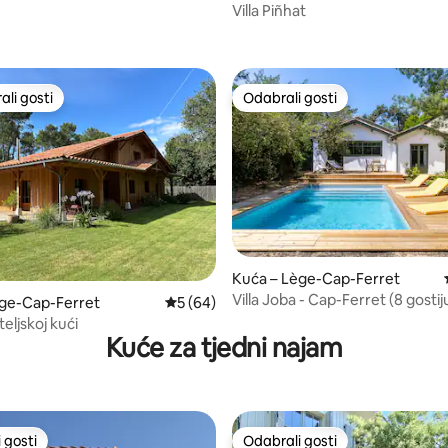
Villa Piñhat
li gosti
Odabrali gosti
više rangiranima s oznakom „Odabrali gosti”
Odabrali gosti
Kuća – Lège-Cap-Ferret
Villa Joba - Cap-Ferret (8 gostij
/5, recenzija: 12
ège-Cap-Ferret
Prosječna ocjena: 5/5, recenzija: 64
5 (64)
teljskoj kući
Kuće za tjedni najam
 gosti
Odabrali gosti