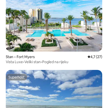
Stan – Fort Myers
Prosječna oc
4,7 (27)
Vista Luxe•Veliki stan•Pogled na rijeku
Superhost
Superhost