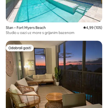
Stan – Fort Myers Beach
Prosječna ocjen
4,99 (105)
Studio u oazi uz more s grijanim bazenom
Odabrali gosti
Odabrali gosti