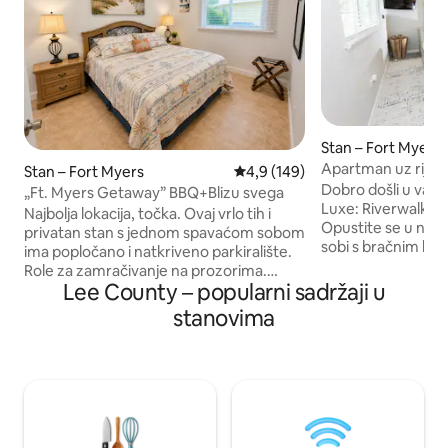
Stan – Fort Myers
Apartman uz rijeku
Stan – Fort Myers
Prosječna ocjena: 4,9/5, recenzi
4,9 (149)
bračnim kreveto
Dobro došli u vaš 
„Ft. Myers Getaway” BBQ+Blizu svega
Luxe: Riverwalk Re
Najbolja lokacija, točka. Ovaj vrlo tih i
Opustite se u našo
privatan stan s jednom spavaćom sobom
sobi s bračnim k
ima popločano i natkriveno parkiralište.
krevetom s vrhun
Role za zamračivanje na prozorima.
modernim uređenj
Lee County – popularni sadržaji u
Privatno dvorište s plinskim roštiljem,
svjetlom. Ovaj priv
bočnim plamenikom, sudoperom i
stanovima
je za udobnost i pr
pultom. Čajna kuhinja s mikrovalnom
savršeno mjesto 
pećnicom i priborom. 1 kvart od Publixa,
istraživanja sredi
3 od Costca. Pješačka udaljenost do FSW
rezervirate apart
Collegea, kazališta Barbara B Mann i
krevetom, cijeli je
Suncoast Arene. 10 milja do Fort Myers
nećete ga dijeliti 
Beacha. 17 milja do otoka Sanibela. 8 milja
je spavaća soba j
do centra Fort Myersa i samo 15 milja do