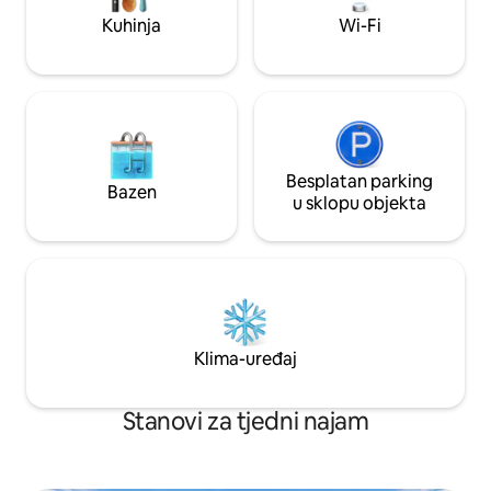
tijekom vašeg bor
međunarodne zračne luke SWF. 2
Kuhinja
Wi-Fi
parkirna mjesta.
Besplatan parking
Bazen
u sklopu objekta
Klima-uređaj
Stanovi za tjedni najam