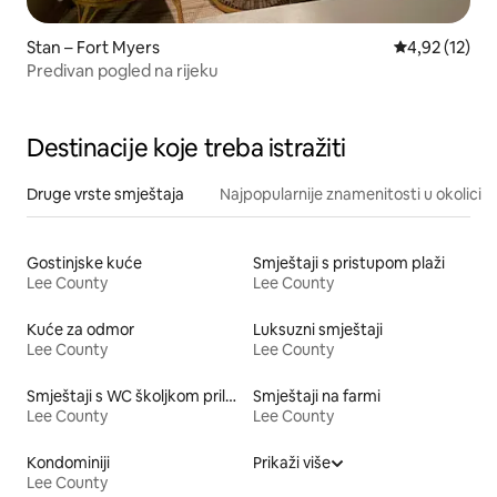
Stan – Fort Myers
Prosječna ocje
4,92 (12)
Predivan pogled na rijeku
Destinacije koje treba istražiti
Druge vrste smještaja
Najpopularnije znamenitosti u okolici
Gostinjske kuće
Smještaji s pristupom plaži
Lee County
Lee County
Kuće za odmor
Luksuzni smještaji
Lee County
Lee County
Smještaji s WC školjkom prilagođene visine
Smještaji na farmi
Lee County
Lee County
Kondominiji
Prikaži više
Lee County