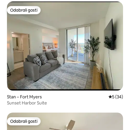
Odabrali gosti
Odabrali gosti
Stan – Fort Myers
Prosječna o
5 (34)
Sunset Harbor Suite
Odabrali gosti
Odabrali gosti