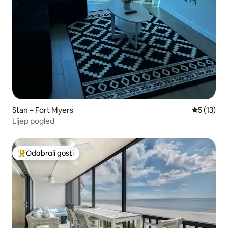
Stan – Fort Myers
Prosječna 
5 (13)
Lijep pogled
Odabrali gosti
Među najviše rangiranima s oznakom „Odabrali gosti”