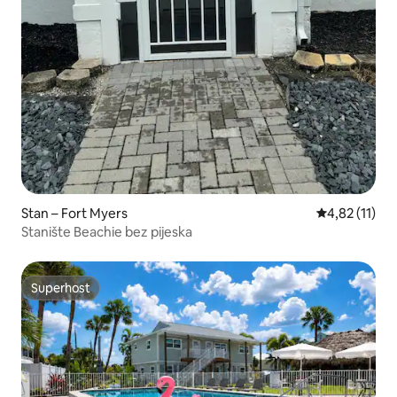
Stan – Fort Myers
Prosječna ocj
4,82 (11)
Stanište Beachie bez pijeska
Superhost
Superhost