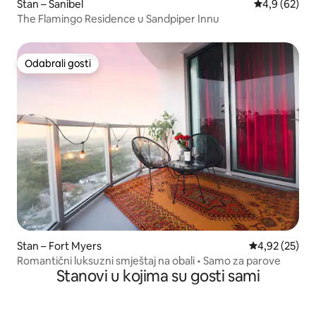
Stan – Sanibel
Prosječna ocj
4,9 (62)
The Flamingo Residence u Sandpiper Innu
Odabrali gosti
Odabrali gosti
Stan – Fort Myers
Prosječna ocje
4,92 (25)
Romantični luksuzni smještaj na obali • Samo za parove
Stanovi u kojima su gosti sami