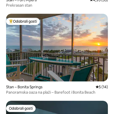
Prekrasan stan
Odabrali gosti
Među najviše rangiranima s oznakom „Odabrali gosti”
Stan – Bonita Springs
Prosječna 
5 (14)
Panoramska oaza na plaži – Barefoot i Bonita Beach
Odabrali gosti
Odabrali gosti