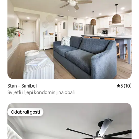
Stan – Sanibel
Prosječna 
5 (10)
Svijetli i lijepi kondominij na obali
Odabrali gosti
Odabrali gosti