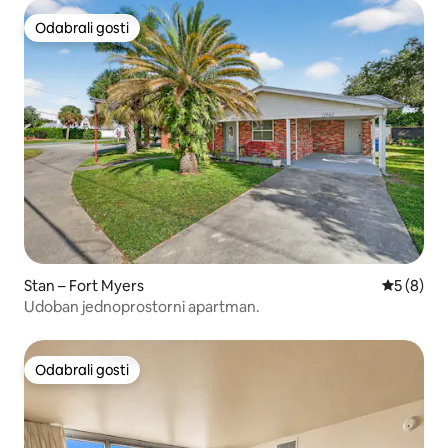
Odabrali gosti
Odabrali gosti
Stan – Fort Myers
Prosječna
5 (8)
Udoban jednoprostorni apartman.
Odabrali gosti
Odabrali gosti