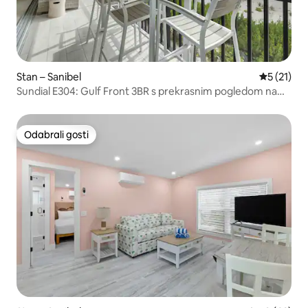
Stan – Sanibel
Prosječna 
5 (21)
Sundial E304: Gulf Front 3BR s prekrasnim pogledom na
ocean
Odabrali gosti
Odabrali gosti