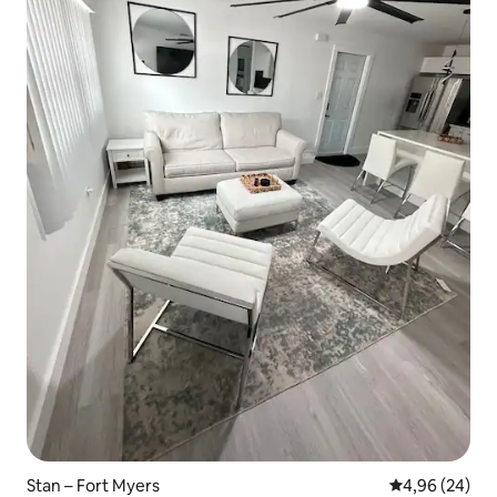
Stan – Fort Myers
Prosječna ocje
4,96 (24)