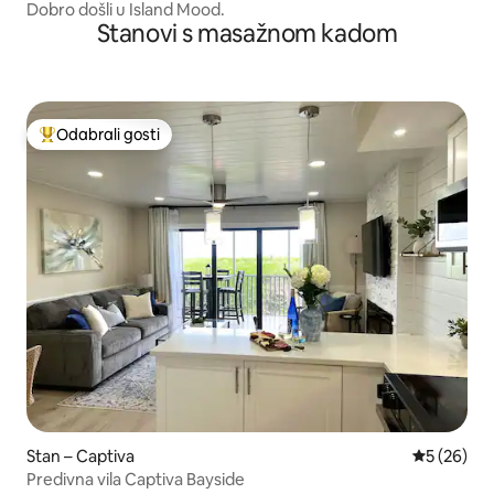
Dobro došli u Island Mood.
Stanovi s masažnom kadom
Odabrali gosti
Među najviše rangiranima s oznakom „Odabrali gosti”
Stan – Captiva
Prosječna o
5 (26)
Predivna vila Captiva Bayside