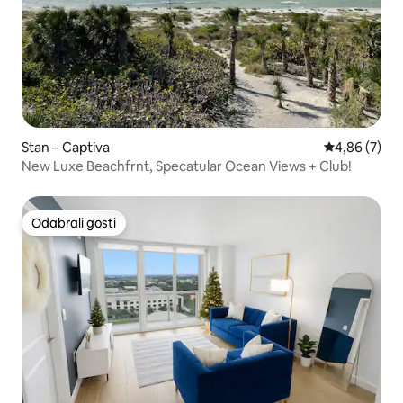
Stan – Captiva
Prosječna ocj
4,86 (7)
New Luxe Beachfrnt, Specatular Ocean Views + Club!
Odabrali gosti
Odabrali gosti