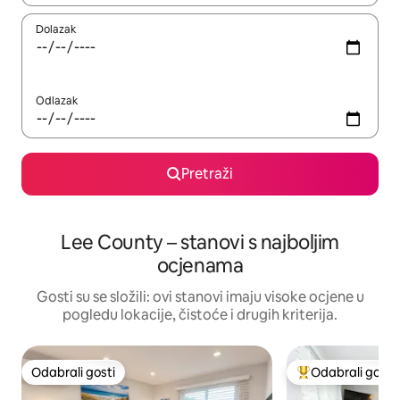
Dolazak
Odlazak
Pretraži
Lee County – stanovi s najboljim
ocjenama
Gosti su se složili: ovi stanovi imaju visoke ocjene u
pogledu lokacije, čistoće i drugih kriterija.
Odabrali gosti
Odabrali gosti
Odabrali gosti
Među najviše ran