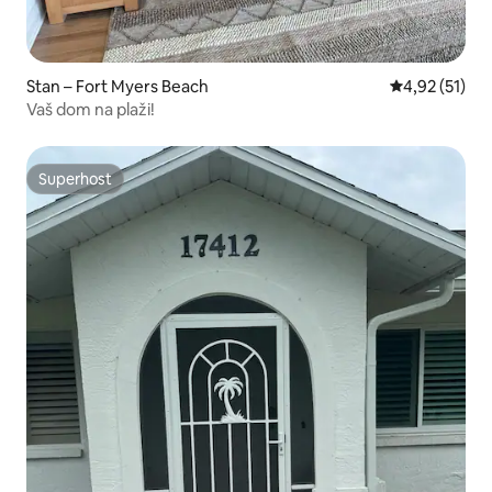
Stan – Fort Myers Beach
Prosječna ocje
4,92 (51)
Vaš dom na plaži!
Superhost
Superhost