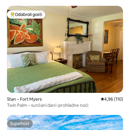
Odabrali gosti
Među najviše rangiranima s oznakom „Odabrali gosti”
Stan – Fort Myers
Prosječna ocjen
4,96 (110)
Twin Palm – sunčani dani i prohladne noći
Superhost
Superhost