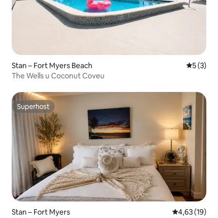
Stan – Fort Myers Beach
Prosječna
5 (3)
The Wells u Coconut Coveu
Superhost
Superhost
Stan – Fort Myers
Prosječna ocje
4,63 (19)