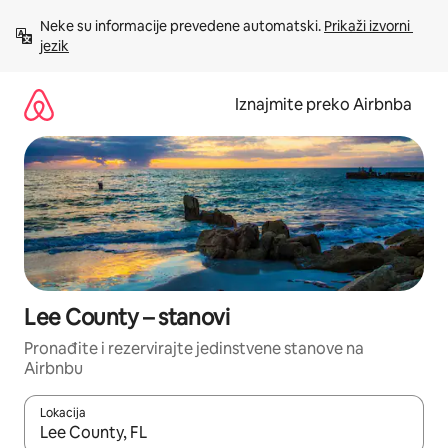
Prijeđi
Neke su informacije prevedene automatski. 
Prikaži izvorni 
na
jezik
sadržaj
Iznajmite preko Airbnba
Lee County – stanovi
Pronađite i rezervirajte jedinstvene stanove na
Airbnbu
Lokacija
Kada budu dostupni rezultati, moći ćete ih pregledati koristeći