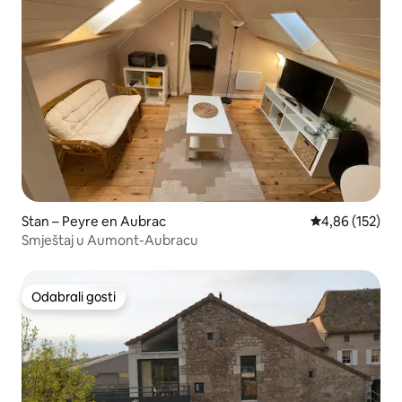
Stan – Peyre en Aubrac
Prosječna ocjen
4,86 (152)
Smještaj u Aumont-Aubracu
Odabrali gosti
Odabrali gosti