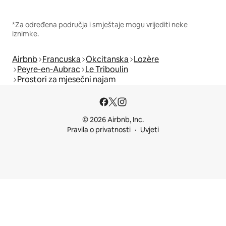
*Za određena područja i smještaje mogu vrijediti neke
iznimke.
Airbnb
Francuska
Okcitanska
Lozère
Peyre-en-Aubrac
Le Triboulin
Prostori za mjesečni najam
© 2026 Airbnb, Inc.
Pravila o privatnosti
Uvjeti