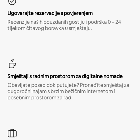
Ugovarajte rezervacije s povjerenjem
Recenzije naših pouzdanih gostiju i podrška 0 – 24
tijekom čitavog boravka u smještaju.
Smještaji s radnim prostorom za digitalne nomade
Obavljate posao dok putujete? Pronađite smještaj za
dugoročni najam s brzim bežičnim internetom i
posebnim prostorom za rad.