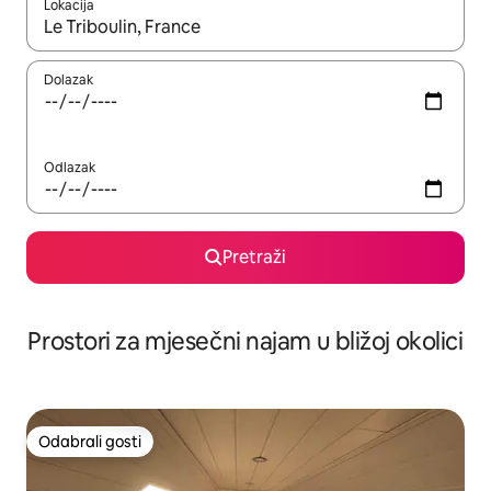
Lokacija
Kada budu dostupni rezultati, moći ćete ih pregledati koristeći
Dolazak
Odlazak
Pretraži
Prostori za mjesečni najam u bližoj okolici
Odabrali gosti
Odabrali gosti