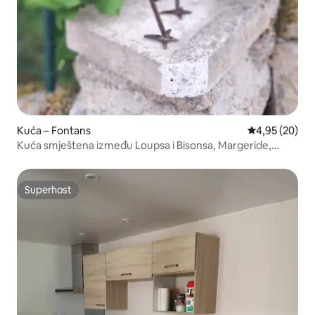
Kuća – Fontans
Prosječna ocje
4,95 (20)
Kuća smještena između Loupsa i Bisonsa, Margeride,
1100 m
Superhost
Superhost