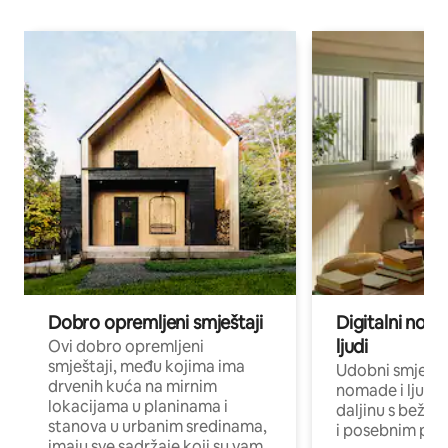
Dobro opremljeni smještaji
Digitalni noma
ljudi
Ovi dobro opremljeni
smještaji, među kojima ima
Udobni smještaj
drvenih kuća na mirnim
nomade i ljude 
lokacijama u planinama i
daljinu s bežič
stanova u urbanim sredinama,
i posebnim pro
imaju sve sadržaje koji su vam