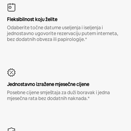
Fleksibilnost koju želite
Odaberite točne datume useljenja i iseljenja i
jednostavno ugovorite rezervaciju putem interneta,
bez dodatnih obveza ili papirologije.*
Jednostavno izražene mjesečne cijene
Posebne cijene smještaja za duži boravak i jedna
mjesečna rata bez dodatnih naknada.*