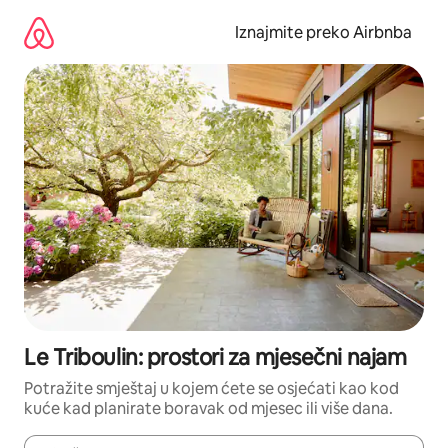
Prijeđi
na
Iznajmite preko Airbnba
sadržaj
Le Triboulin: prostori za mjesečni najam
Potražite smještaj u kojem ćete se osjećati kao kod
kuće kad planirate boravak od mjesec ili više dana.