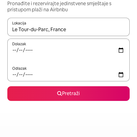
Pronađite i rezervirajte jedinstvene smještaje s
pristupom plaži na Airbnbu
Lokacija
Kada budu dostupni rezultati, moći ćete ih pregledati koristeći
Dolazak
Odlazak
Pretraži