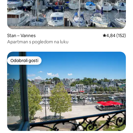
Stan – Vannes
Prosječna ocjen
4,84 (152)
Apartman s pogledom na luku
Odabrali gosti
Odabrali gosti