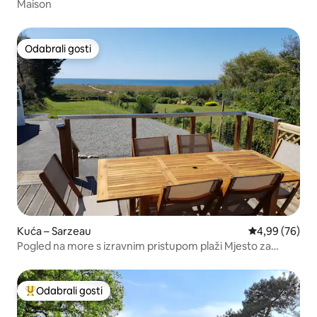
Maison
Odabrali gosti
Odabrali gosti
Kuća – Sarzeau
Prosječna ocje
4,99 (76)
Pogled na more s izravnim pristupom plaži Mjesto za
kitesurfing
Odabrali gosti
Među najviše rangiranima s oznakom „Odabrali gosti”