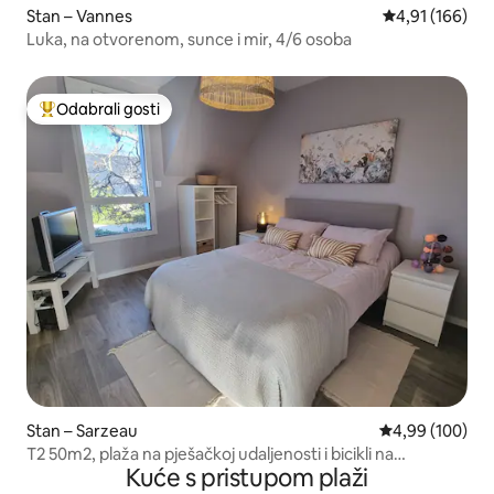
Stan – Vannes
Prosječna ocjen
4,91 (166)
Luka, na otvorenom, sunce i mir, 4/6 osoba
Odabrali gosti
Među najviše rangiranima s oznakom „Odabrali gosti”
Stan – Sarzeau
Prosječna ocjen
4,99 (100)
T2 50m2, plaža na pješačkoj udaljenosti i bicikli na
Kuće s pristupom plaži
raspolaganju