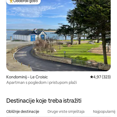
Odabrali gosti
Među najviše rangiranima s oznakom „Odabrali gosti”
Kondominij – Le Croisic
Prosječna ocjen
4,97 (323)
Apartman s pogledom i pristupom plaži
Destinacije koje treba istražiti
Obližnje destinacije
Druge vrste smještaja
Najpopularnije