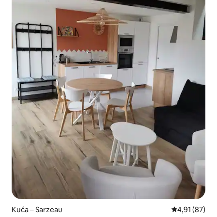
Kuća – Sarzeau
Prosječna ocje
4,91 (87)