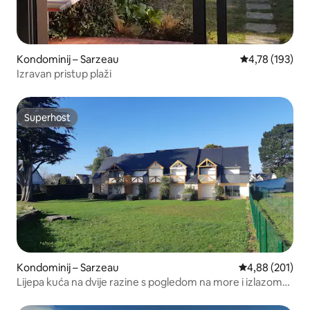
Kondominij – Sarzeau
Prosječna ocjen
4,78 (193)
Izravan pristup plaži
Superhost
Superhost
Kondominij – Sarzeau
Prosječna ocjen
4,88 (201)
Lijepa kuća na dvije razine s pogledom na more i izlazom
na plažu udaljenu 30 metara