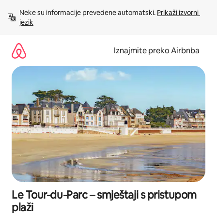
Prijeđi
Neke su informacije prevedene automatski. 
Prikaži izvorni 
na
jezik
sadržaj
Iznajmite preko Airbnba
Le Tour-du-Parc – smještaji s pristupom
plaži