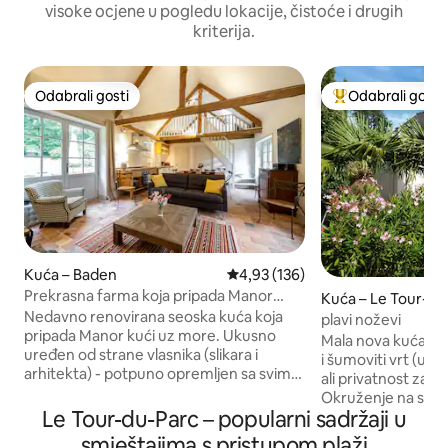
visoke ocjene u pogledu lokacije, čistoće i drugih
kriterija.
Odabrali gosti
Odabrali gosti
Odabrali gosti
Među najviše ran
Kuća – Baden
Prosječna ocjena: 4,93/5, recenz
4,93 (136)
Prekrasna farma koja pripada Manor
Kuća – Le Tour-du
Houseu uz more
Nedavno renovirana seoska kuća koja
plavi noževi
pripada Manor kući uz more. Ukusno
Mala nova kuća, ne
uređen od strane vlasnika (slikara i
i šumoviti vrt (u blizini vlasnika zemljišta,
arhitekta) - potpuno opremljen sa svim
ali privatnost zaja
potrebama na odmoru - udobne
Okruženje na selu.
spavaće sobe s vlastitim kupaonicama,
Le Tour-du-Parc – popularni sadržaji u
mirno. Između oc
terasa okrenuta prema zapadu s
leti) i zaljeva. Bliz
smještajima s pristupom plaži