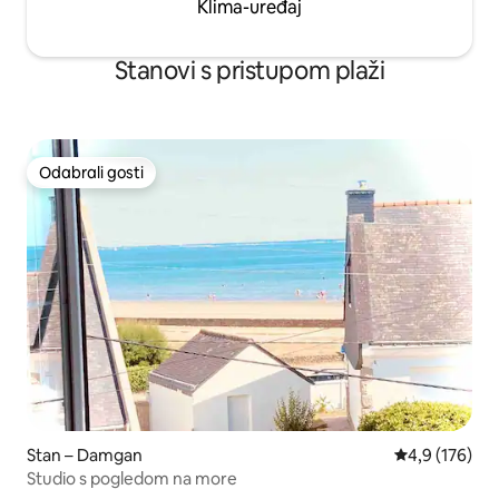
Klima-uređaj
Stanovi s pristupom plaži
Odabrali gosti
Odabrali gosti
Stan – Damgan
Prosječna ocje
4,9 (176)
Studio s pogledom na more