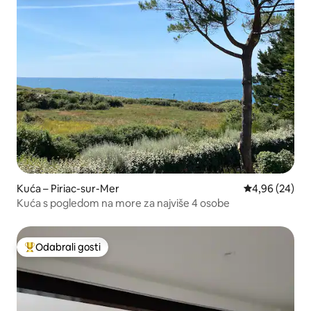
Kuća – Piriac-sur-Mer
Prosječna ocje
4,96 (24)
Kuća s pogledom na more za najviše 4 osobe
Odabrali gosti
Među najviše rangiranima s oznakom „Odabrali gosti”