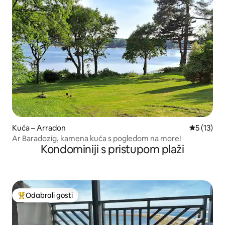
Kuća – Arradon
Prosječna 
5 (13)
Ar Baradozig, kamena kuća s pogledom na more!
Kondominiji s pristupom plaži
Odabrali gosti
Među najviše rangiranima s oznakom „Odabrali gosti”