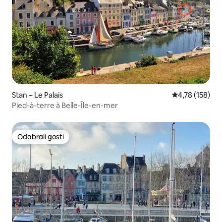
Stan – Le Palais
Prosječna ocjen
4,78 (158)
Pied-à-terre à Belle-Île-en-mer
Odabrali gosti
Odabrali gosti