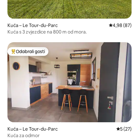
Kuća – Le Tour-du-Parc
Prosječna ocje
4,98 (87)
Kuća s 3 zvjezdice na 800 m od mora.
Odabrali gosti
Među najviše rangiranima s oznakom „Odabrali gosti”
Kuća – Le Tour-du-Parc
Prosječna 
5 (27)
Kuća za odmor