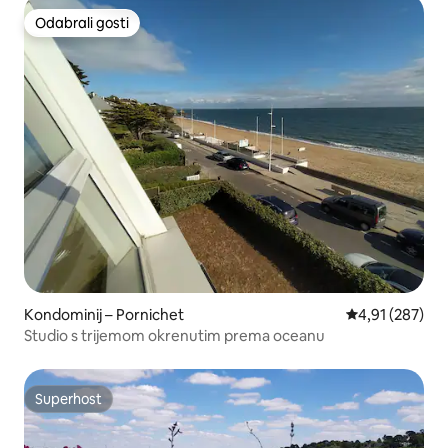
Odabrali gosti
Odabrali gosti
Kondominij – Pornichet
Prosječna ocjen
4,91 (287)
Studio s trijemom okrenutim prema oceanu
Superhost
Superhost