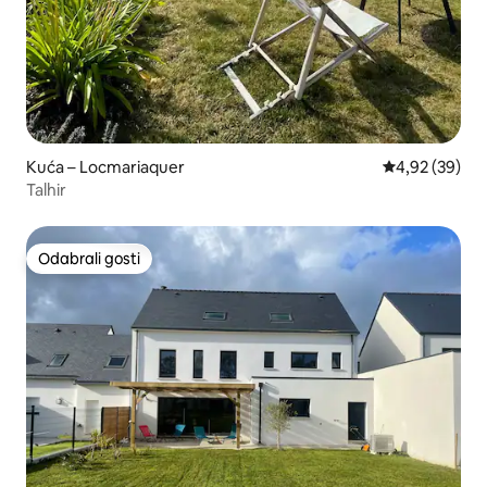
Kuća – Locmariaquer
Prosječna ocje
4,92 (39)
Talhir
Odabrali gosti
Odabrali gosti