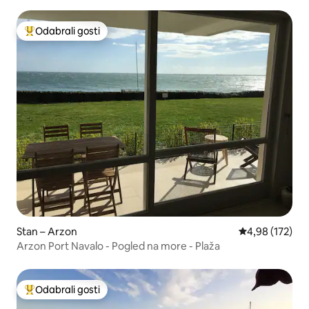
Odabrali gosti
Među najviše rangiranima s oznakom „Odabrali gosti”
Stan – Arzon
Prosječna ocjen
4,98 (172)
Arzon Port Navalo - Pogled na more - Plaža
Odabrali gosti
Među najviše rangiranima s oznakom „Odabrali gosti”