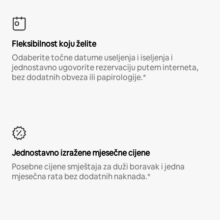
Fleksibilnost koju želite
Odaberite točne datume useljenja i iseljenja i
jednostavno ugovorite rezervaciju putem interneta,
bez dodatnih obveza ili papirologije.*
Jednostavno izražene mjesečne cijene
Posebne cijene smještaja za duži boravak i jedna
mjesečna rata bez dodatnih naknada.*