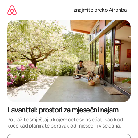
Prijeđi
na
Iznajmite preko Airbnba
sadržaj
Lavanttal: prostori za mjesečni najam
Potražite smještaj u kojem ćete se osjećati kao kod
kuće kad planirate boravak od mjesec ili više dana.