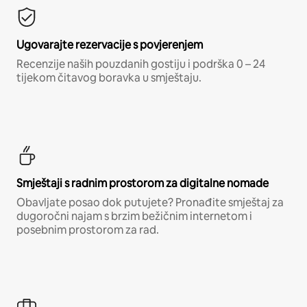
Ugovarajte rezervacije s povjerenjem
Recenzije naših pouzdanih gostiju i podrška 0 – 24
tijekom čitavog boravka u smještaju.
Smještaji s radnim prostorom za digitalne nomade
Obavljate posao dok putujete? Pronađite smještaj za
dugoročni najam s brzim bežičnim internetom i
posebnim prostorom za rad.