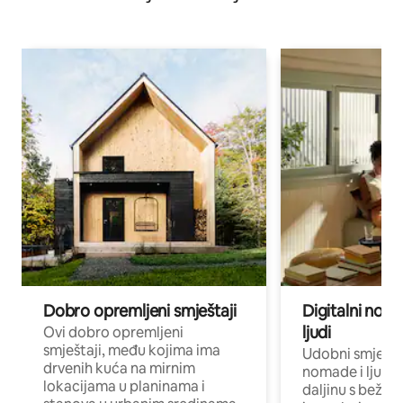
Dobro opremljeni smještaji
Digitalni noma
ljudi
Ovi dobro opremljeni
smještaji, među kojima ima
Udobni smještaj
drvenih kuća na mirnim
nomade i ljude 
lokacijama u planinama i
daljinu s bežič