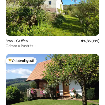
Stan – Griffen
Prosječna ocjen
4,85 (199)
Odmor u Pustritzu
Odabrali gosti
Među najviše rangiranima s oznakom „Odabrali gosti”