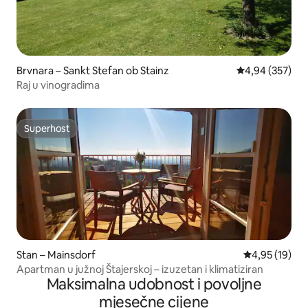
Brvnara – Sankt Stefan ob Stainz
Prosječna ocjen
4,94 (357)
Raj u vinogradima
Superhost
Superhost
Stan – Mainsdorf
Prosječna ocje
4,95 (19)
Apartman u južnoj Štajerskoj – izuzetan i klimatiziran
Maksimalna udobnost i povoljne
mjesečne cijene