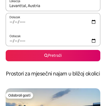
Lokacija
Kada budu dostupni rezultati, moći ćete ih pregledati koristeći
Dolazak
Odlazak
Pretraži
Prostori za mjesečni najam u bližoj okolici
Odabrali gosti
Odabrali gosti