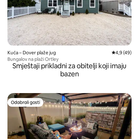
Kuća – Dover plaže jug
Prosječna ocj
4,9 (49)
Bungalov na plaži Ortley
Smještaji prikladni za obitelji koji imaju
bazen
Odabrali gosti
Odabrali gosti