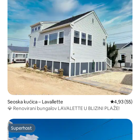
Seoska kućica – Lavallette
Prosječna ocje
4,93 (55)
💎 Renovirani bungalov LAVALETTE U BLIZINI PLAŽE!
Superhost
Superhost