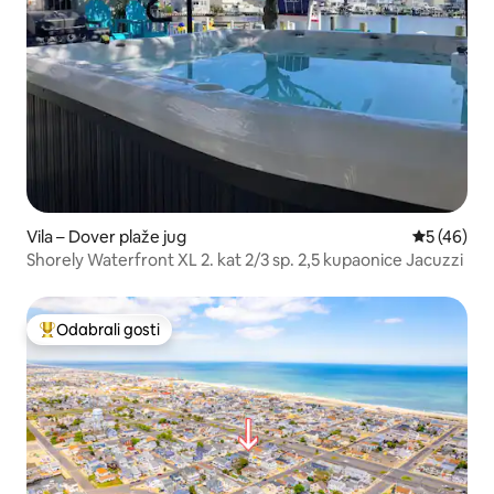
Vila – Dover plaže jug
Prosječna o
5 (46)
Shorely Waterfront XL 2. kat 2/3 sp. 2,5 kupaonice Jacuzzi
Odabrali gosti
Među najviše rangiranima s oznakom „Odabrali gosti”