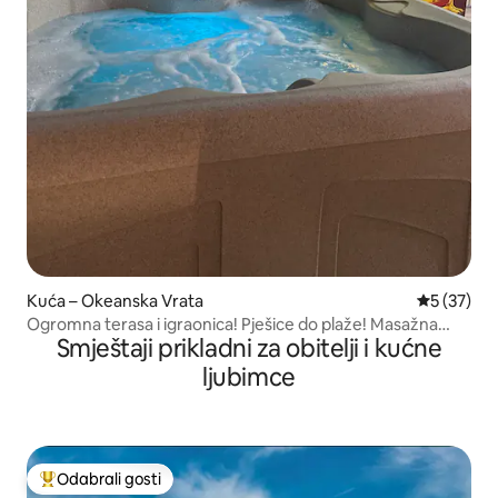
Kuća – Okeanska Vrata
Prosječna 
5 (37)
Ogromna terasa i igraonica! Pješice do plaže! Masažna
Smještaji prikladni za obitelji i kućne
kada
ljubimce
Odabrali gosti
Među najviše rangiranima s oznakom „Odabrali gosti”