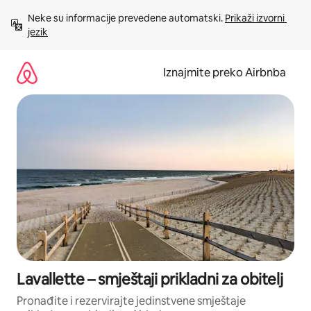
Prijeđi
Neke su informacije prevedene automatski. 
Prikaži izvorni 
na
jezik
sadržaj
Iznajmite preko Airbnba
Lavallette – smještaji prikladni za obitelj
Pronađite i rezervirajte jedinstvene smještaje