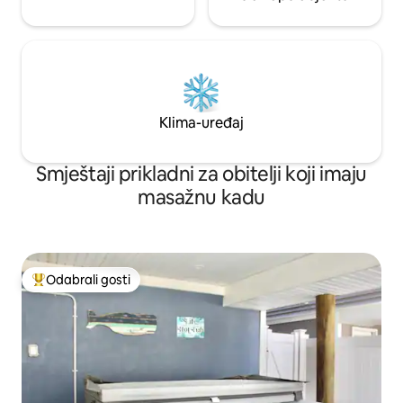
Klima-uređaj
Smještaji prikladni za obitelji koji imaju
masažnu kadu
Odabrali gosti
Među najviše rangiranima s oznakom „Odabrali gosti”