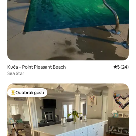
Kuća – Point Pleasant Beach
Prosječna o
5 (24)
Sea Star
Odabrali gosti
Među najviše rangiranima s oznakom „Odabrali gosti”