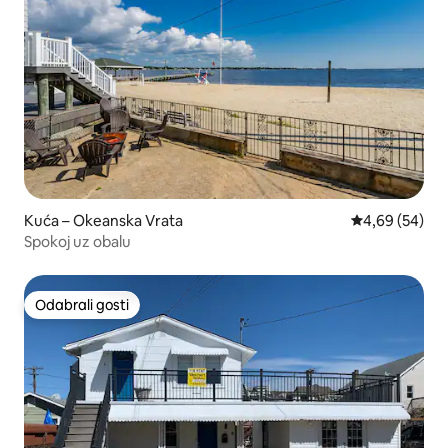
Kuća – Okeanska Vrata
Prosječna ocje
4,69 (54)
Spokoj uz obalu
Odabrali gosti
Odabrali gosti