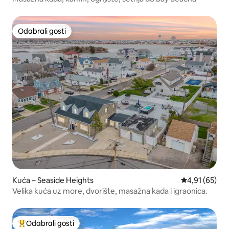
Odabrali gosti
Odabrali gosti
Kuća – Seaside Heights
Prosječna ocje
4,91 (65)
Velika kuća uz more, dvorište, masažna kada i igraonica.
Odabrali gosti
Među najviše rangiranima s oznakom „Odabrali gosti”