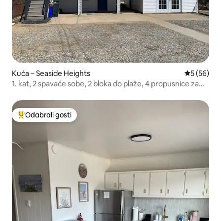
Kuća – Seaside Heights
Prosječna o
5 (56)
1. kat, 2 spavaće sobe, 2 bloka do plaže, 4 propusnice za
plažu
Odabrali gosti
Među najviše rangiranima s oznakom „Odabrali gosti”