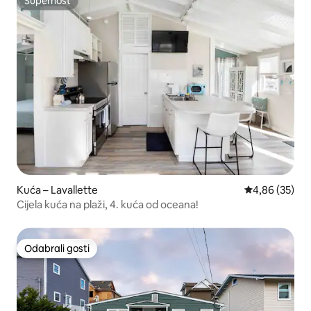
Superhost
Superhost
Kuća – Lavallette
Prosječna ocje
4,86 (35)
Cijela kuća na plaži, 4. kuća od oceana!
Odabrali gosti
Odabrali gosti