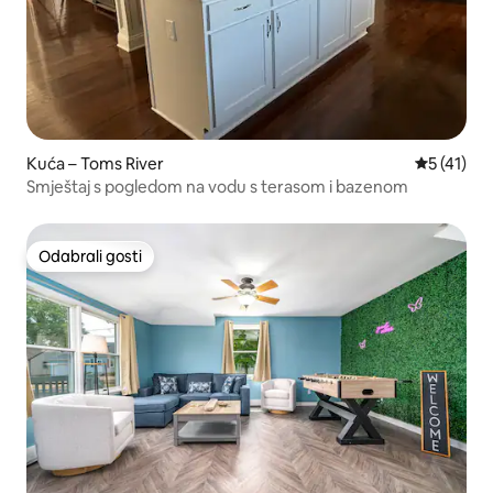
Kuća – Toms River
Prosječna 
5 (41)
Smještaj s pogledom na vodu s terasom i bazenom
Odabrali gosti
Odabrali gosti