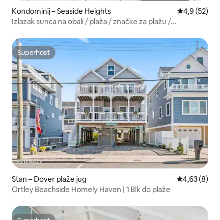
Kondominij – Seaside Heights
Prosječna ocj
4,9 (52)
Izlazak sunca na obali / plaža / značke za plažu /
propusnica za parkiranje
Superhost
Superhost
Stan – Dover plaže jug
Prosječna ocj
4,63 (8)
Ortley Beachside Homely Haven | 1 Blk do plaže