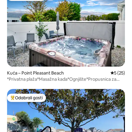
Kuća – Point Pleasant Beach
Prosječna 
5 (25)
*Privatna plaža*Masažna kada*Ognjište*Propusnica za
plažu*Besprijekorno*Igre
Odabrali gosti
Među najviše rangiranima s oznakom „Odabrali gosti”