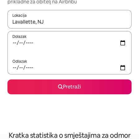
prikladne za obitelj na Airbnbu
Lokacija
Kada budu dostupni rezultati, moći ćete ih pregledati koristeći
Dolazak
Odlazak
Pretraži
Kratka statistika o smještajima za odmor