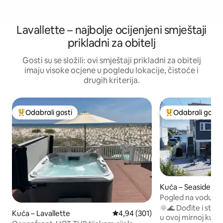
Lavallette – najbolje ocijenjeni smještaji
prikladni za obitelj
Gosti su se složili: ovi smještaji prikladni za obitelj
imaju visoke ocjene u pogledu lokacije, čistoće i
drugih kriterija.
Odabrali gosti
Odabrali gosti
Među najviše rangiranima s oznakom „Odabrali gosti”
Među najviše ran
Kuća – Seaside He
Pogled na vodu i o
🌞🌊 Dođite i stvorite obiteljska sjećanja
Kuća – Lavallette
Prosječna ocjena: 4,94/5, recenz
4,94 (301)
u ovoj mirnoj kući