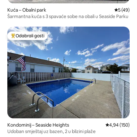
Kuća – Obalni park
Prosječna o
5 (49)
Šarmantna kuća s 3 spavaće sobe na obali u Seaside Parku
Odabrali gosti
Među najviše rangiranima s oznakom „Odabrali gosti”
Kondominij – Seaside Heights
Prosječna ocjen
4,94 (150)
Udoban smještaj uz bazen, 2 u blizini plaže