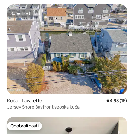
Superhost
Superhost
Kuća – Lavallette
Prosječna ocje
4,93 (15)
Jersey Shore Bayfront seoska kuća
Odabrali gosti
Odabrali gosti