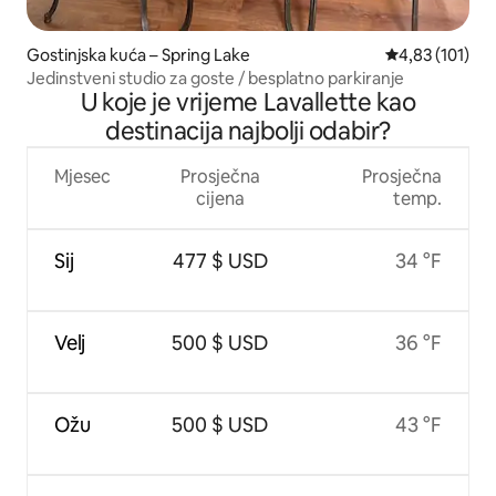
Gostinjska kuća – Spring Lake
Prosječna ocjen
4,83 (101)
Jedinstveni studio za goste / besplatno parkiranje
U koje je vrijeme Lavallette kao
destinacija najbolji odabir?
Mjesec
Prosječna
Prosječna
cijena
temp.
Sij
477 $ USD
34 °F
Velj
500 $ USD
36 °F
Ožu
500 $ USD
43 °F