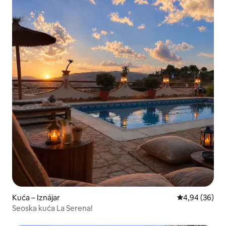
Kuća – Iznájar
Prosječna ocje
4,94 (36)
Seoska kuća La Serena!