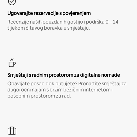
Ugovarajte rezervacije s povjerenjem
Recenzije naših pouzdanih gostiju i podrška 0 – 24
tijekom čitavog boravka u smještaju.
Smještaji s radnim prostorom za digitalne nomade
Obavljate posao dok putujete? Pronađite smještaj za
dugoročni najam s brzim bežičnim internetom i
posebnim prostorom za rad.