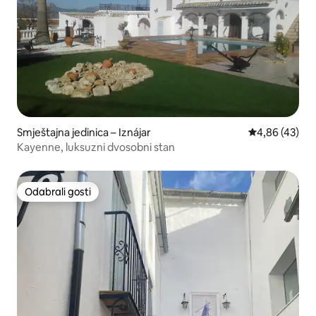
Smještajna jedinica – Iznájar
Prosječna ocje
4,86 (43)
Kayenne, luksuzni dvosobni stan
Odabrali gosti
Odabrali gosti