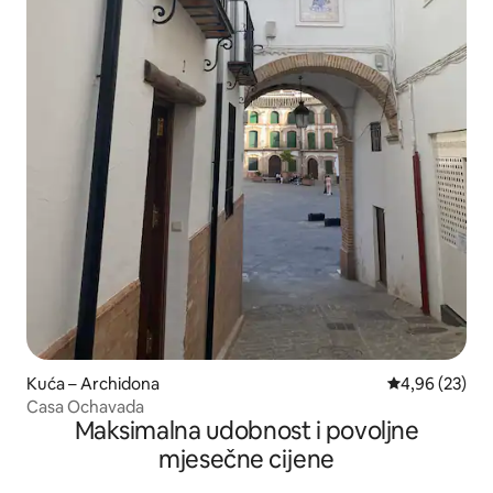
Kuća – Archidona
Prosječna ocje
4,96 (23)
Casa Ochavada
Maksimalna udobnost i povoljne
mjesečne cijene