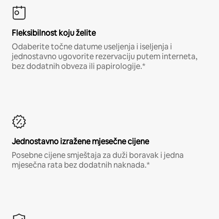
Fleksibilnost koju želite
Odaberite točne datume useljenja i iseljenja i
jednostavno ugovorite rezervaciju putem interneta,
bez dodatnih obveza ili papirologije.*
Jednostavno izražene mjesečne cijene
Posebne cijene smještaja za duži boravak i jedna
mjesečna rata bez dodatnih naknada.*