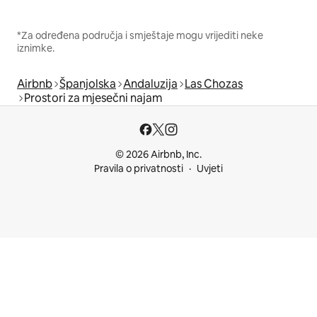
*Za određena područja i smještaje mogu vrijediti neke
iznimke.
Airbnb
Španjolska
Andaluzija
Las Chozas
Prostori za mjesečni najam
© 2026 Airbnb, Inc.
Pravila o privatnosti
Uvjeti