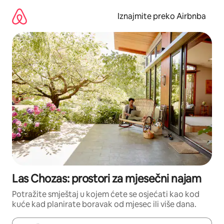
Prijeđi
na
Iznajmite preko Airbnba
sadržaj
Las Chozas: prostori za mjesečni najam
Potražite smještaj u kojem ćete se osjećati kao kod
kuće kad planirate boravak od mjesec ili više dana.