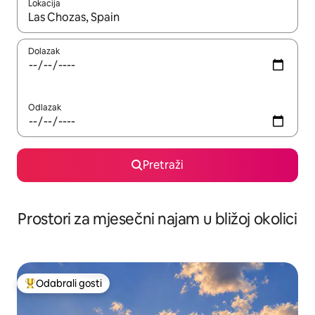
Lokacija
Kada budu dostupni rezultati, moći ćete ih pregledati koristeći
Dolazak
Odlazak
Pretraži
Prostori za mjesečni najam u bližoj okolici
Odabrali gosti
Među najviše rangiranima s oznakom „Odabrali gosti”