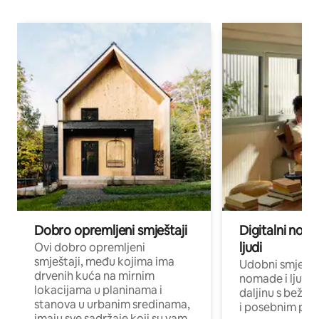
Dobro opremljeni smještaji
Digitalni noma
ljudi
Ovi dobro opremljeni
smještaji, među kojima ima
Udobni smještaj
drvenih kuća na mirnim
nomade i ljude 
lokacijama u planinama i
daljinu s bežič
stanova u urbanim sredinama,
i posebnim pro
imaju sve sadržaje koji su vam