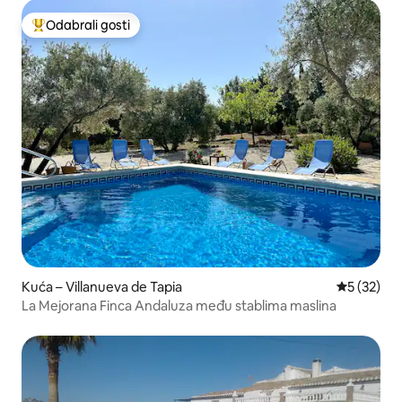
Odabrali gosti
Među najviše rangiranima s oznakom „Odabrali gosti”
Kuća – Villanueva de Tapia
Prosječna 
5 (32)
La Mejorana Finca Andaluza među stablima maslina