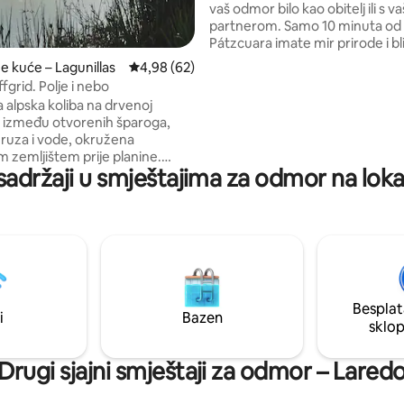
vaš odmor bilo kao obitelj ili s v
partnerom. Samo 10 minuta od
Pátzcuara imate mir prirode i bl
čarobnog sela. Uz 3300 m2 zel
e kuće – Lagunillas
Prosječna ocjena: 4,98/5, recenzija: 62
4,98 (62)
površina uživajte u dječjim igra
fgrid. Polje i nebo
roštilju, visećim ležaljkama, van
 alpska koliba na drvenoj
terasi, ognjištu i udobnoj kolibi
, između otvorenih šparoga,
opremljenoj televizorom, kam
uruza i vode, okružena
punom kuhinjom, bračnim kre
m zemljištem prije planine.
roštiljem, visećom ležaljkom i 
sadržaji u smještajima za odmor na loka
žnjih susjeda, samo živa
terasom s štednjakom.
ravo stoka u daljini i pjevanje
nebo pravi
Zvijezde, mjesec, a ponekad i
e. Razgovori pored vatre znaju
 kad nema drugog svjetla osim
or za zaustavljanje
Besplat
i
Bazen
sklo
Drugi sjajni smještaji za odmor – Lared