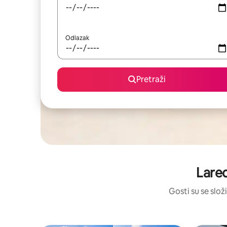
Odlazak
Pretraži
Lared
Gosti su se složi