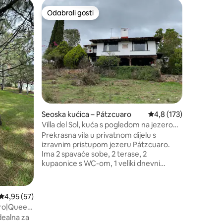
Brvnara 
Odabrali gosti
Odabral
Odabrali gosti
Odabral
Koliba El
Otkrijte 
tradicion
Purépech
Smješteno
Patzcuaro. Karakterizira ga star
konstrukc
prostori
vidjeti pr
poslijepo
Seoska kućica – Pátzcuaro
Prosječna ocjena: 4,8/
4,8 (173)
miru koji
Villa del Sol, kuća s pogledom na jezero
Patzcuaro
Prekrasna vila u privatnom dijelu s
izravnim pristupom jezeru Pátzcuaro.
Ima 2 spavaće sobe, 2 terase, 2
kupaonice s WC-om, 1 veliki dnevni
boravak, 1 umivaonik, 1 opremljenu
kuhinju i parkirališno mjesto. Prostor je
osvijetljen i miran, s prekrasnim
Prosječna ocjena: 4,95/5, recenzija: 57
4,95 (57)
pogledom na jezero. Ako želite, može se
aro|Queen
dogovoriti sobarica. Smješten u selu
dealna za
Ichupio, 5 minuta od Tzintzuntzana i 30