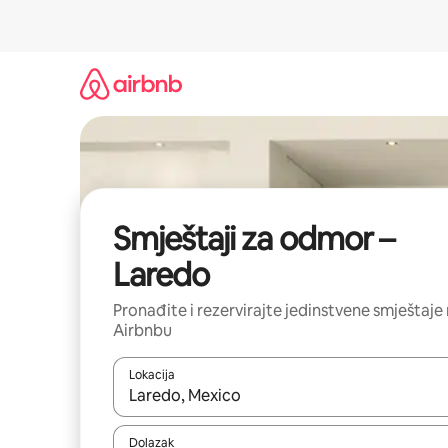
Prijeđi
na
sadržaj
Smještaji za odmor –
Laredo
Pronađite i rezervirajte jedinstvene smještaje
Airbnbu
Lokacija
Kada budu dostupni rezultati, moći ćete ih pregle
Dolazak