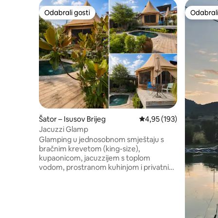
Odabrali gosti
Odabrali
Odabrali gosti
Odabrali
Šator – Isusov Brijeg
Prosječna ocjena: 4,95/5
4,95 (193)
Jacuzzi Glamp
Glamping u jednosobnom smještaju s
bračnim krevetom (king-size),
kupaonicom, jacuzzijem s toplom
vodom, prostranom kuhinjom i privatnim
parkiralištem, luksuzna i udobna opcija
smještaja koja nudi jedinstveno iskustvo
kampiranja na otvorenom sa svim
sadržajima i pogodnostima
visokokvalitetnog hotela. Jacuzzi vam