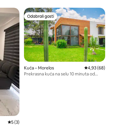
Odabrali gosti
Odabrali gosti
Kuća – Morelos
Prosječna ocjena: 4,93
4,93 (68)
Prekrasna kuća na selu 10 minuta od
Morelije
Prosječna ocjena: 5/5, recenzija: 3
5 (3)