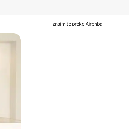
Iznajmite preko Airbnba
li prelaskom prstom po zaslonu.