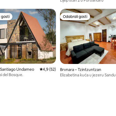
Lijep stan 2 u Puruandiru
 gosti
Odabrali gosti
 gosti
Odabrali gosti
– Santiago Undameo
Prosječna ocjena: 4,9/5, recenzija: 52
4,9 (52)
5, recenzija: 12
Brvnara – Tzintzuntzan
bí del Bosque.
Elizabetina kuća u jezeru Sand