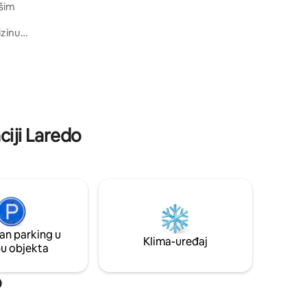
ašim
minuta od Pátzcuaroa.
izinu
enih
ma,
jskoj
inom,
vetom,
vanjskom
ciji Laredo
an parking u
Klima-uređaj
pu objekta
o