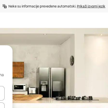
Neke su informacije prevedene automatski. 
Prikaži izvorni jezik
 na
dati koristeći se strelicama prema gore i prema dolje, kao i dodirom i