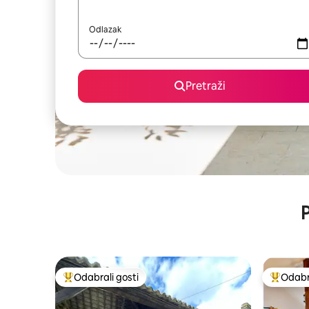
Odlazak
Pretraži
P
Odabrali gosti
Odabra
Među najviše rangiranima s oznakom „Odabrali gosti”
Među naj