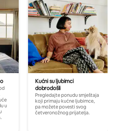
no
Kućni su ljubimci
dobrodošli
 od
,
Pregledajte ponudu smještaja
uće
koji primaju kućne ljubimce,
du u
pa možete povesti svog
u
četveronožnog prijatelja.
.