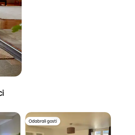
ci
Odabrali gosti
Odabrali gosti