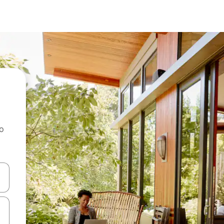
ao
dati koristeći se strelicama prema gore i prema dolje, kao i dodirom i