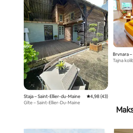
Brvnara 
Tajna koli
Staja – Saint-Ellier-du-Maine
Prosječna ocjena: 4,98/
4,98 (43)
Gîte – Saint-Ellier-Du-Maine
Maks