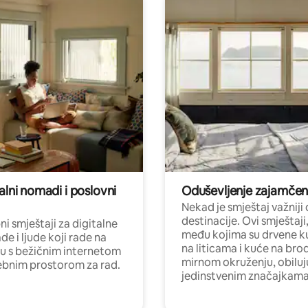
alni nomadi i poslovni
Oduševljenje zajamče
Nekad je smještaj važniji
destinacije. Ovi smještaji
i smještaji za digitalne
među kojima su drvene k
e i ljude koji rade na
na liticama i kuće na bro
nu s bežičnim internetom
mirnom okruženju, obiluj
ebnim prostorom za rad.
jedinstvenim značajkama