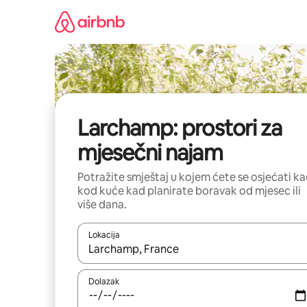
Prijeđi
na
sadržaj
Larchamp: prostori za
mjesečni najam
Potražite smještaj u kojem ćete se osjećati k
kod kuće kad planirate boravak od mjesec ili
više dana.
Lokacija
Kada budu dostupni rezultati, moći ćete ih pregle
Dolazak