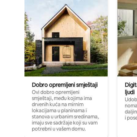
Dobro opremljeni smještaji
Digit
ljudi
Ovi dobro opremljeni
smještaji, među kojima ima
Udobn
drvenih kuća na mirnim
nomad
lokacijama u planinama i
dalji
stanova u urbanim sredinama,
i pos
imaju sve sadržaje koji su vam
potrebni u vašem domu.