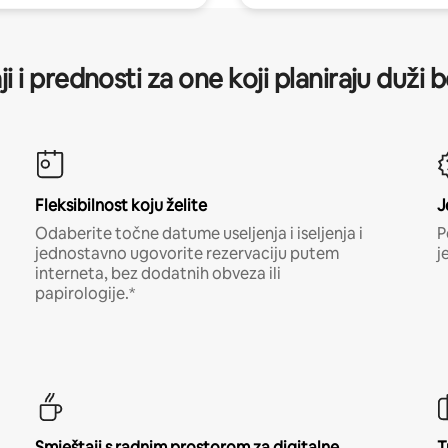
ji i prednosti za one koji planiraju duži 
Fleksibilnost koju želite
J
Odaberite točne datume useljenja i iseljenja i
P
jednostavno ugovorite rezervaciju putem
j
interneta, bez dodatnih obveza ili
papirologije.*
Smještaji s radnim prostorom za digitalne
T