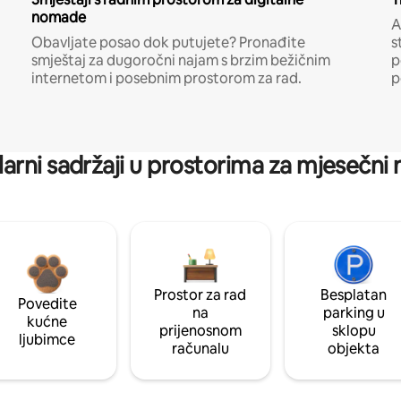
nomade
A
Obavljate posao dok putujete? Pronađite
s
smještaj za dugoročni najam s brzim bežičnim
p
internetom i posebnim prostorom za rad.
p
arni sadržaji u prostorima za mjesečni
Prostor za rad
Besplatan
Povedite
na
parking u
kućne
prijenosnom
sklopu
ljubimce
računalu
objekta