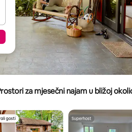
rostori za mjesečni najam u bližoj okoli
li gosti
Superhost
više rangiranima s oznakom „Odabrali gosti”
Superhost