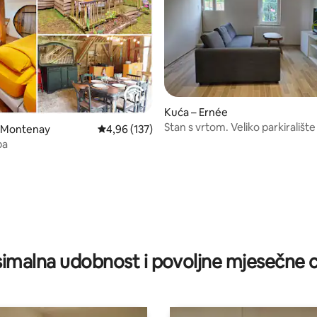
Kuća – Ernée
Stan s vrtom. Veliko parkiralište
– Montenay
Prosječna ocjena: 4,96/5, recenzija: 137
4,96 (137)
ba
5, recenzija: 43
imalna udobnost i povoljne mjesečne c