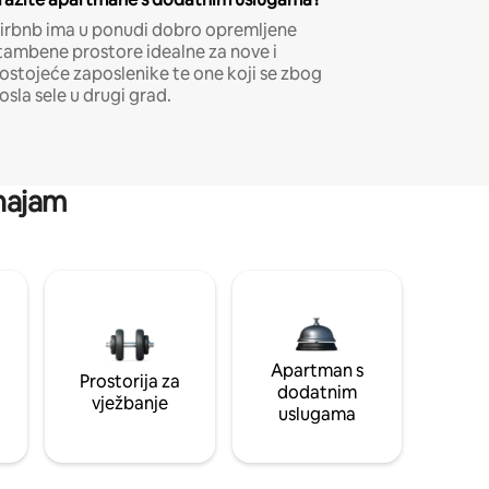
irbnb ima u ponudi dobro opremljene
tambene prostore idealne za nove i
ostojeće zaposlenike te one koji se zbog
osla sele u drugi grad.
 najam
Apartman s
Prostorija za
dodatnim
vježbanje
uslugama