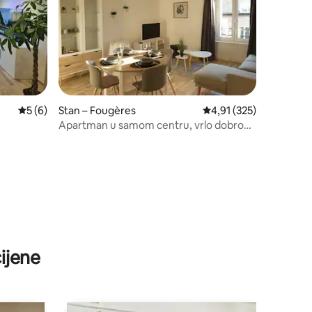
Prosječna ocjena: 5/5, recenzija: 6
5 (6)
Stan – Fougères
Prosječna ocjena: 4,91/
4,91 (325)
Apartman u samom centru, vrlo dobro
opremljen, 2 sobe
ijene