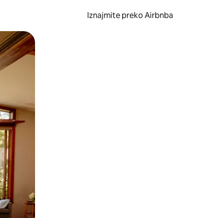
Iznajmite preko Airbnba
li prelaskom prstom po zaslonu.