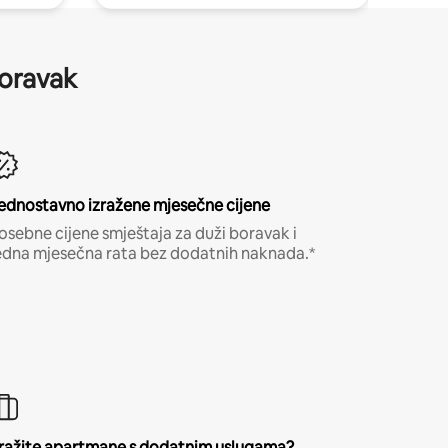
boravak
ednostavno izražene mjesečne cijene
osebne cijene smještaja za duži boravak i
edna mjesečna rata bez dodatnih naknada.*
ražite apartmane s dodatnim uslugama?