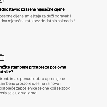
ednostavno izražene mjesečne cijene
osebne cijene smještaja za duži boravak i
edna mjesečna rata bez dodatnih naknada.*
ražite stambene prostore za poslovne
utnike?
irbnb ima u ponudi dobro opremljene
tambene prostore idealne za nove i
ostojeće zaposlenike te one koji se zbog
osla sele u drugi grad.