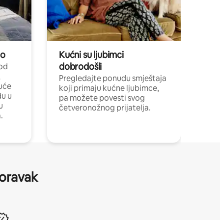
no
Kućni su ljubimci
dobrodošli
 od
,
Pregledajte ponudu smještaja
uće
koji primaju kućne ljubimce,
du u
pa možete povesti svog
u
četveronožnog prijatelja.
.
boravak