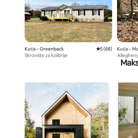
Kuća – Greenback
Prosječna ocjena: 5/
5 (68)
Kuća – Ma
Skrovište za kolibrije
Allegheny
Maks
Maryville,