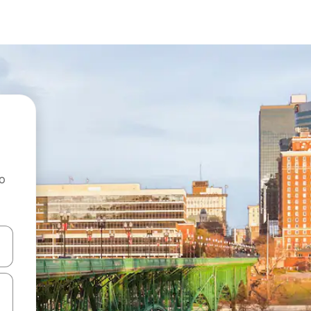
ao
dati koristeći se strelicama prema gore i prema dolje, kao i dodirom i