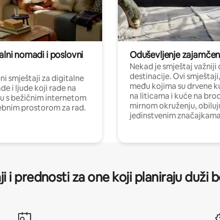
alni nomadi i poslovni
Oduševljenje zajamče
Nekad je smještaj važniji
destinacije. Ovi smještaji
i smještaji za digitalne
među kojima su drvene k
e i ljude koji rade na
na liticama i kuće na bro
nu s bežičnim internetom
mirnom okruženju, obiluj
ebnim prostorom za rad.
jedinstvenim značajkama
ji i prednosti za one koji planiraju duži 