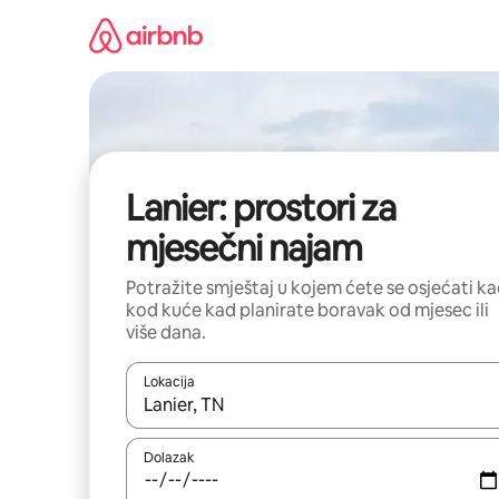
Prijeđi
na
sadržaj
Lanier: prostori za
mjesečni najam
Potražite smještaj u kojem ćete se osjećati k
kod kuće kad planirate boravak od mjesec ili
više dana.
Lokacija
Kada budu dostupni rezultati, moći ćete ih pregle
Dolazak