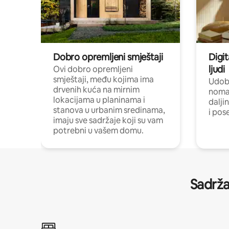
Dobro opremljeni smještaji
Digit
ljudi
Ovi dobro opremljeni
smještaji, među kojima ima
Udobn
drvenih kuća na mirnim
nomad
lokacijama u planinama i
dalji
stanova u urbanim sredinama,
i pos
imaju sve sadržaje koji su vam
potrebni u vašem domu.
Sadrža