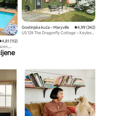
Gostinjska kuća – Maryville
Prosječna ocjena: 4,99/
4,99 (342)
US 129 The Dragonfly Cottage ~ Keyless
entry!
Prosječna ocjena: 4,81/5, recenzija: 112
4,81 (112)
azen,
ijene