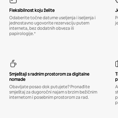
Fleksibilnost koju želite
J
Odaberite točne datume useljenja i iseljenja i
P
jednostavno ugovorite rezervaciju putem
j
interneta, bez dodatnih obveza ili
papirologije.*
Smještaji s radnim prostorom za digitalne
T
nomade
p
Obavljate posao dok putujete? Pronađite
A
smještaj za dugoročni najam s brzim bežičnim
s
internetom i posebnim prostorom za rad.
p
p