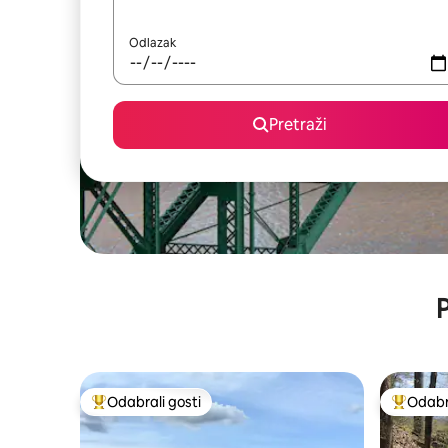
Odlazak
Pretraži
P
Odabrali gosti
Odabra
Među najviše rangiranima s oznakom „Odabrali gosti”
Među naj