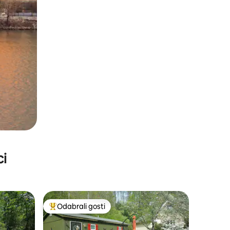
ci
Odabrali gosti
Među najviše rangiranima s oznakom „Odabrali gosti”