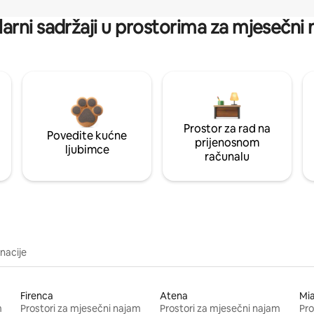
arni sadržaji u prostorima za mjesečni
Prostor za rad na
Povedite kućne
prijenosnom
ljubimce
računalu
inacije
Firenca
Atena
Mi
m
Prostori za mjesečni najam
Prostori za mjesečni najam
Pro