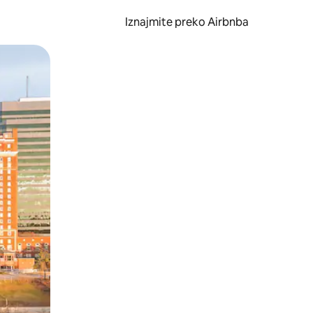
Iznajmite preko Airbnba
li prelaskom prstom po zaslonu.