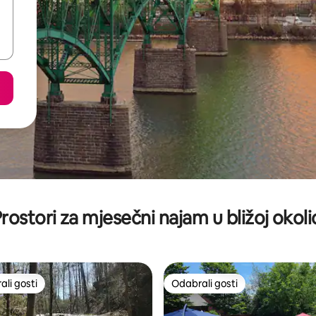
rostori za mjesečni najam u bližoj okoli
li gosti
Odabrali gosti
više rangiranima s oznakom „Odabrali gosti”
Odabrali gosti