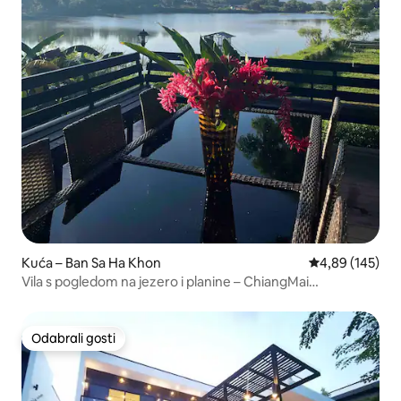
Kuća – Ban Sa Ha Khon
Prosječna ocjen
4,89 (145)
Vila s pogledom na jezero i planine – ChiangMai
HotSprings
Odabrali gosti
Odabrali gosti