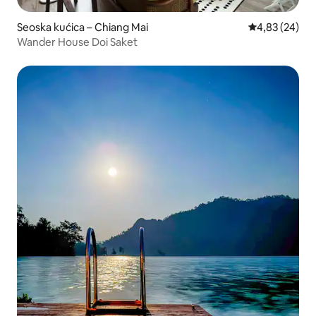
Seoska kućica – Chiang Mai
Prosječna ocje
4,83 (24)
Wander House Doi Saket