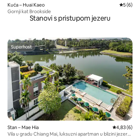
Kuća – Huai Kaeo
Prosječna
5 (6)
Gornji kat Brookside
Stanovi s pristupom jezeru
Superhost
Superhost
Stan – Mae Hia
Prosječna ocj
4,83 (6)
Vila u gradu Chiang Mai, luksuzni apartman u blizini jezera,
beskonačni bazen, balkon (moguć je mjesečni najam)