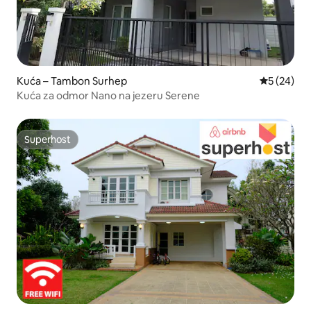
Kuća – Tambon Surhep
Prosječna o
5 (24)
Kuća za odmor Nano na jezeru Serene
Superhost
Superhost