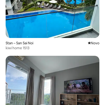
Stan – San Sai Noi
Novi smješ
Novo
kiwi home 1513