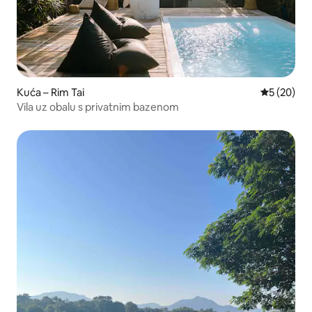
Kuća – Rim Tai
Prosječna o
5 (20)
Vila uz obalu s privatnim bazenom