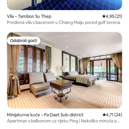
Vila – Tambon Su Thep
Prosječna ocje
4,95 (21)
Predivna vila s bazenom u Chiang Maiju pored golf terena
Odabrali gosti
Odabrali gosti
Minijaturne kuće – Pa Daet Sub-district
Prosječna ocj
4,71 (24)
Apartman s balkonom uz rijeku Ping | Nekoliko minuta od
stare gradske jezgre