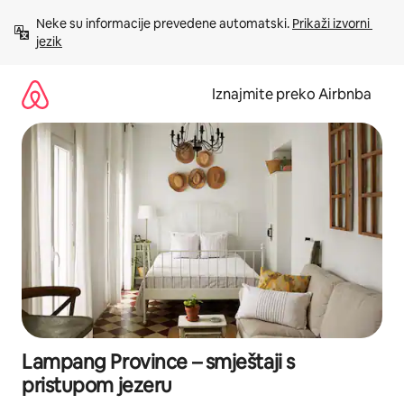
Prijeđi
Neke su informacije prevedene automatski. 
Prikaži izvorni 
na
jezik
sadržaj
Iznajmite preko Airbnba
Lampang Province – smještaji s
pristupom jezeru