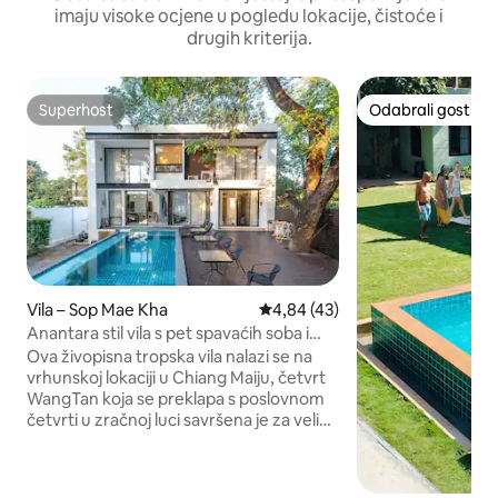
imaju visoke ocjene u pogledu lokacije, čistoće i
drugih kriterija.
Superhost
Odabrali gosti
Superhost
Odabrali gosti
Vila – Sop Mae Kha
Prosječna ocjena: 4,84/5, recen
4,84 (43)
Anantara stil vila s pet spavaćih soba i
velikim bazenom / popularan pogled /
Ova živopisna tropska vila nalazi se na
blizu grada / kineski batler / privatni
vrhunskoj lokaciji u Chiang Maiju, četvrt
pogled na jezero / rezervacija za tri dana
WangTan koja se preklapa s poslovnom
prije dolaska i odlaska.
četvrti u zračnoj luci savršena je za velike
grupe i okupljanje s obitelji ili
prijateljima.Vila je opremljena različitim
sadržajima, uključujući veliki bazen,