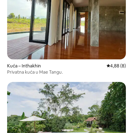
Kuća – Inthakhin
Prosječna ocj
4,88 (8)
Privatna kuća u Mae Tangu.