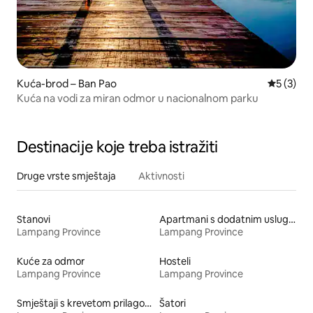
Kuća-brod – Ban Pao
Prosječna
5 (3)
Kuća na vodi za miran odmor u nacionalnom parku
Destinacije koje treba istražiti
Druge vrste smještaja
Aktivnosti
Stanovi
Apartmani s dodatnim uslugama
Lampang Province
Lampang Province
Kuće za odmor
Hosteli
Lampang Province
Lampang Province
Smještaji s krevetom prilagođene visine
Šatori