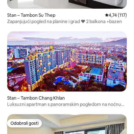
Stan – Tambon Su Thep
Prosječna ocje
4,74 (117)
Zapanjujući pogled na planine i grad ❤ 2 balkona +bazen
Stan – Tambon Chang Khlan
Luksuzni apartman s panoramskim pogledom na noćnu
tržnicu u Changkangu, Astra Condo, veliki prozor, veliki
soba, ⑤ bazen na krovu, teretana, @ turistička pomoć
Odabrali gosti
Odabrali gosti