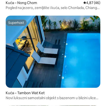
Kuća – Nong Chom
Prosječna ocje
4,87 (46)
Pogled na jezero, zemljište i kuća, selo Chonlada, Chiang
Mai
Superhost
Superhost
Kuća – Tambon Wat Ket
Novi luksuzni samostalni objekt s bazenom u blizini ulice
Chang Klan, stari grad Chiang Mai, 4 spavaće sobe, 5