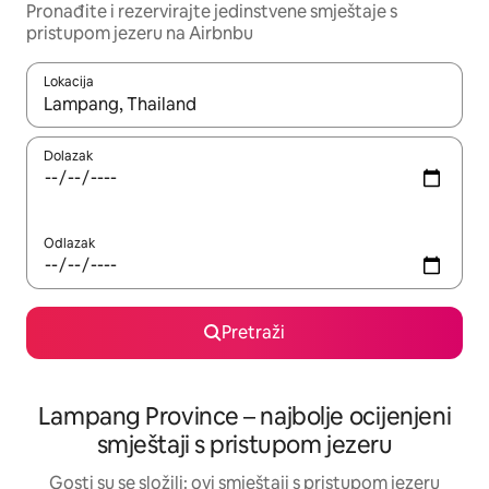
Pronađite i rezervirajte jedinstvene smještaje s
pristupom jezeru na Airbnbu
Lokacija
Kada budu dostupni rezultati, moći ćete ih pregledati koristeći
Dolazak
Odlazak
Pretraži
Lampang Province – najbolje ocijenjeni
smještaji s pristupom jezeru
Gosti su se složili: ovi smještaji s pristupom jezeru