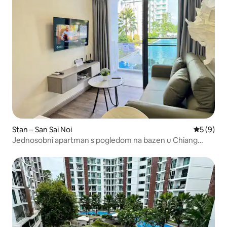
Stan – San Sai Noi
Prosječna
5 (9)
Jednosobni apartman s pogledom na bazen u Chiang
Maiju | 5 minuta hoda do trgovačkog centra Central |
Terasa | Mogućnost kuhanja | Tri bazena