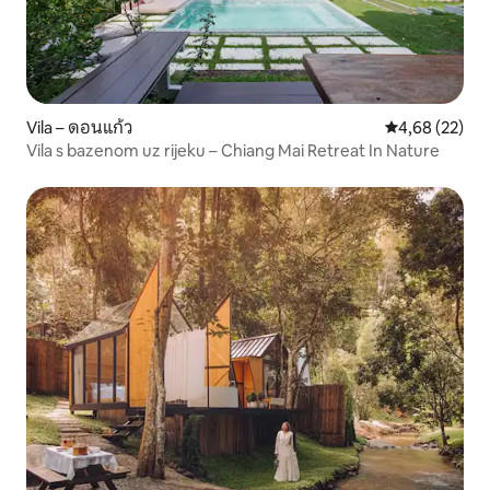
Vila – ดอนแก้ว
Prosječna ocje
4,68 (22)
Vila s bazenom uz rijeku – Chiang Mai Retreat In Nature