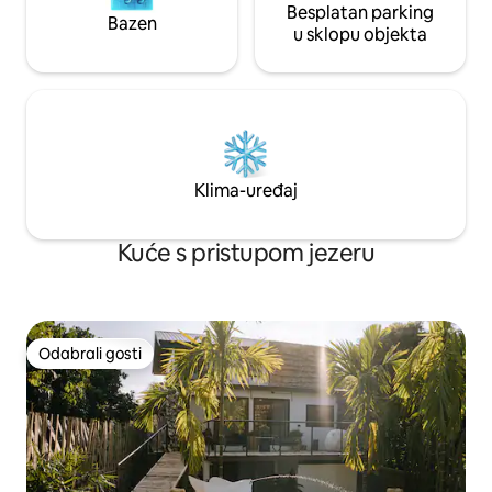
Besplatan parking
dobro osvijetljena i pomiješana drvenim
Bazen
u sklopu objekta
namještajem, što stvara toplo i privlačno
okruženje. Zajednički prostor izlazi na
terasu s bazenom, koja je prostrana i
lijepo je mjesto za okupljanje.Bazen je
prevelika veličina bazena za odrasle i
djecu.Ovim se vratima upravlja na
daljinu, a zidovi oko objekta izgrađeni su
visoko kako bi naši gosti imali potpunu
Klima-uređaj
privatnost. Vila je okružena šumom, pa
su komarci neizbježni. Molimo vas da nas
unaprijed obavijestite. Nemojte
Kuće s pristupom jezeru
rezervirati ako vam se ne sviđa.
Odabrali gosti
Odabrali gosti