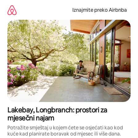
Prijeđi
na
Iznajmite preko Airbnba
sadržaj
Lakebay, Longbranch: prostori za
mjesečni najam
Potražite smještaj u kojem ćete se osjećati kao kod
kuće kad planirate boravak od mjesec ili više dana.