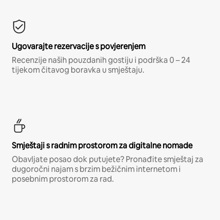
Ugovarajte rezervacije s povjerenjem
Recenzije naših pouzdanih gostiju i podrška 0 – 24
tijekom čitavog boravka u smještaju.
Smještaji s radnim prostorom za digitalne nomade
Obavljate posao dok putujete? Pronađite smještaj za
dugoročni najam s brzim bežičnim internetom i
posebnim prostorom za rad.