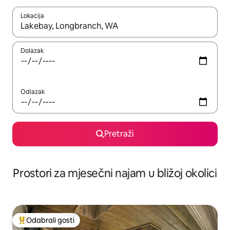
Lokacija
Kada budu dostupni rezultati, moći ćete ih pregledati koristeći
Dolazak
Odlazak
Pretraži
Prostori za mjesečni najam u bližoj okolici
Odabrali gosti
Među najviše rangiranima s oznakom „Odabrali gosti”