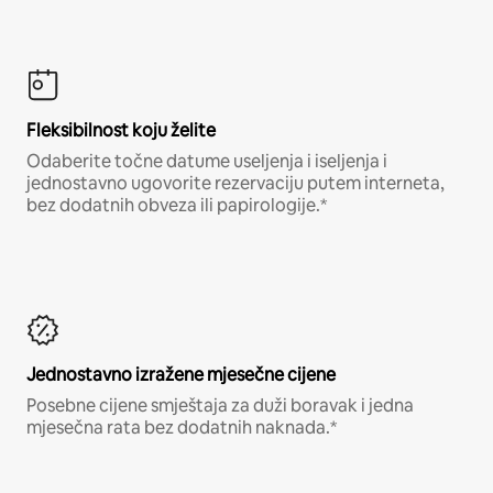
Fleksibilnost koju želite
Odaberite točne datume useljenja i iseljenja i
jednostavno ugovorite rezervaciju putem interneta,
bez dodatnih obveza ili papirologije.*
Jednostavno izražene mjesečne cijene
Posebne cijene smještaja za duži boravak i jedna
mjesečna rata bez dodatnih naknada.*