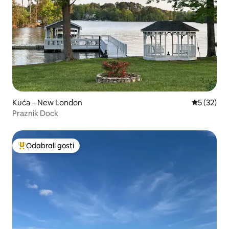
Kuća – New London
Prosječna 
5 (32)
Praznik Dock
Odabrali gosti
Među najviše rangiranima s oznakom „Odabrali gosti”