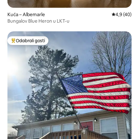
Kuća – Albemarle
Prosječna ocj
4,9 (40)
Bungalov Blue Heron u LKT-u
Odabrali gosti
Među najviše rangiranima s oznakom „Odabrali gosti”