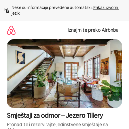
Prijeđi
Neke su informacije prevedene automatski. 
Prikaži izvorni 
na
jezik
sadržaj
Iznajmite preko Airbnba
Smještaji za odmor – Jezero Tillery
Pronađite i rezervirajte jedinstvene smještaje na