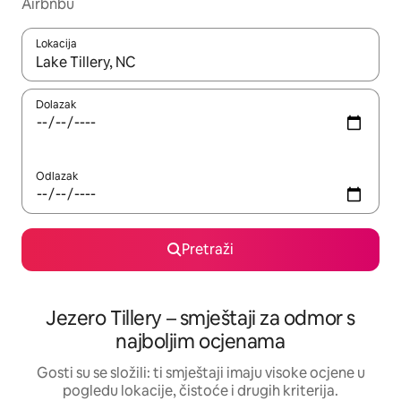
Airbnbu
Lokacija
Kada budu dostupni rezultati, moći ćete ih pregledati koristeći
Dolazak
Odlazak
Pretraži
Jezero Tillery – smještaji za odmor s
najboljim ocjenama
Gosti su se složili: ti smještaji imaju visoke ocjene u
pogledu lokacije, čistoće i drugih kriterija.