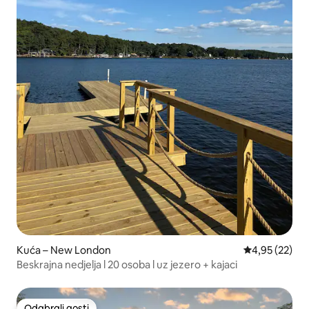
Kuća – New London
Prosječna ocje
4,95 (22)
Beskrajna nedjelja l 20 osoba l uz jezero + kajaci
Odabrali gosti