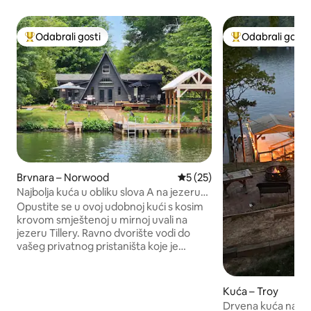
Odabrali gosti
Odabrali gosti
Među najviše rangiranima s oznakom „Odabrali gosti”
Među najviše ran
Brvnara – Norwood
Prosječna ocjena: 5/5, recen
5 (25)
Najbolja kuća u obliku slova A na jezeru
Tillery, Sjeverna Karolina
Opustite se u ovoj udobnoj kući s kosim
krovom smještenoj u mirnoj uvali na
jezeru Tillery. Ravno dvorište vodi do
vašeg privatnog pristaništa koje je
savršeno za plovidbu, kupanje ili veslanje
s uključenim kanuom, kajacima i
daskama za veslanje. Uživajte u kavi ili
Kuća – Troy
večeri uz zalazak sunca na trijemu koji se
Drvena kuća na obal