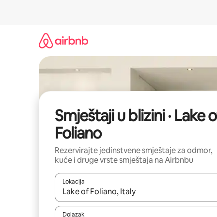
Prijeđi
na
sadržaj
Smještaji u blizini · Lake o
Foliano
Rezervirajte jedinstvene smještaje za odmor,
kuće i druge vrste smještaja na Airbnbu
Lokacija
Kada budu dostupni rezultati, moći ćete ih pregle
Dolazak