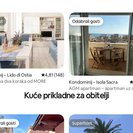
st
Odabrali gosti
st
Odabrali gosti
 – Lido di Ostia
Prosječna ocjena: 4,81/5, recenzija: 148
4,81 (148)
na dva koraka od MORE
, recenzija: 288
Kondominij – Isola Sacra
P
AGM apartman – apartman uz 
Kuće prikladne za obitelji
Fiumicinu
li gosti
Superhost
više rangiranima s oznakom „Odabrali gosti”
Superhost