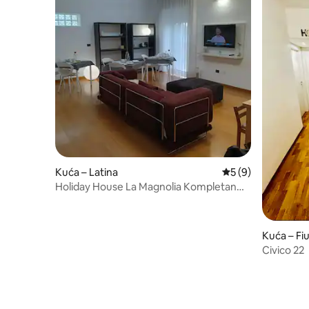
Kuća – Latina
Prosječna ocjena: 5
5 (9)
Holiday House La Magnolia Kompletan
smještaj 130 m²
Kuća – Fi
Civico 22