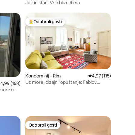
Jeftin stan. Vrlo blizu Rima
Odabrali gosti
Među najviše rangiranima s oznakom „Odabrali gosti”
Kondominij – Rim
Prosječna ocjena: 4,97/
4,97 (115)
Uz more, dizajn i opuštanje: Fabiov
rosječna ocjena: 4,99/5, recenzija: 158
4,99 (158)
očaravajući dom
more u
Odabrali gosti
Odabrali gosti