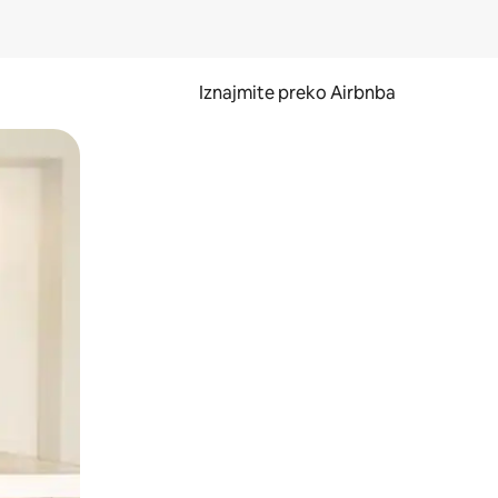
Iznajmite preko Airbnba
li prelaskom prstom po zaslonu.