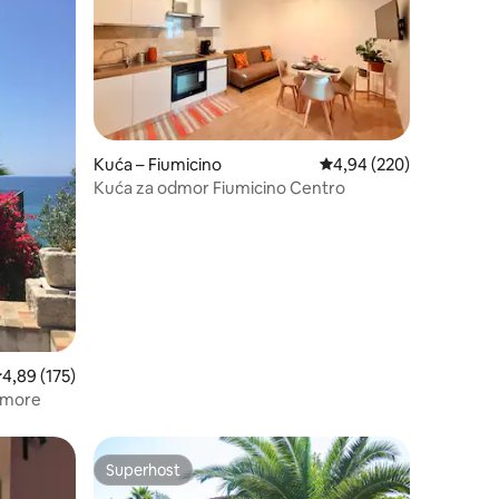
Kuća – Fiumicino
Prosječna ocjena: 4,94/
4,94 (220)
Kuća za odmor Fiumicino Centro
rosječna ocjena: 4,89/5, recenzija: 175
4,89 (175)
 more
Superhost
nakom „Odabrali gosti”
Superhost