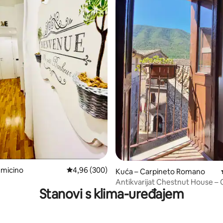
/5, recenzija: 9
umicino
Prosječna ocjena: 4,96/5, recenzija: 300
4,96 (300)
Kuća – Carpineto Romano
Antikvarijat Chestnut House – 
Stanovi s klima-uređajem
Romano