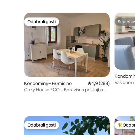
Odabrali gosti
Superho
Odabrali gosti
Superho
Kondominij
Vaš dom 
Kondominij – Fiumicino
Prosječna ocjena: 4,9/5
4,9 (288)
Cozy House FCO – Boravišna pristojba
uključena
Odabrali gosti
Odabra
Odabrali gosti
Među naj