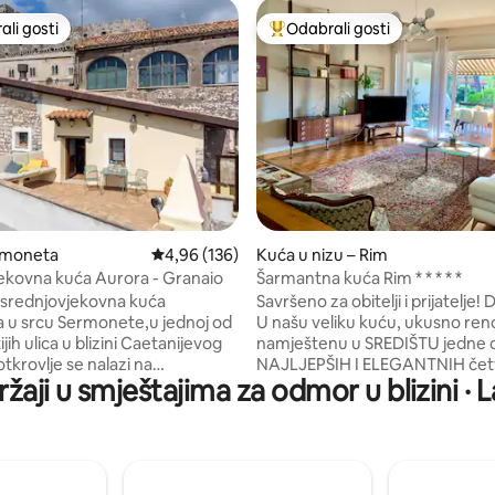
li gosti
Odabrali gosti
više rangiranima s oznakom „Odabrali gosti”
Među najviše rangiranima s oz
, recenzija: 160
ermoneta
Prosječna ocjena: 4,96/5, recenzija: 136
4,96 (136)
Kuća u nizu – Rim
ekovna kuća Aurora - Granaio
Šarmantna kuća Rim * * * * *
 srednjovjekovna kuća
Savršeno za obitelji i prijatelje!
 u srcu Sermonete,u jednoj od
U našu veliku kuću, ukusno reno
jih ulica u blizini Caetanijevog
namještenu u SREDIŠTU jedne 
tkrovlje se nalazi na
NAJLJEPŠIH I ELEGANTNIH četv
žaji u smještajima za odmor u blizini · 
em katu. Opremljeno je čajnom
RIMU, CASALPALOCCO, okružene
bračnim krevetom i dobro
zelenilom! Provjerite kartu me
nom kupaonicom s tuš-kadom.
sljedećim fotografijama, nalazi 
aganju našim gostima terasa s
Casalpaloccu samo ako se nalaz
m pogledom. Terasa je vrlo
karte, ako se vani ne nalazi Cas
a 's Gardena, plaže
Jedna minuta od shoppinga c.