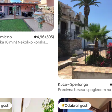
umicino
Prosječna ocjena: 4,96/5, recenzija: 505
4,96 (505)
uka 10 min) Nekoliko koraka
i plaža
5, recenzija: 17
Kuća – Sperlonga
P
Predivna terasa s pogledom na
 gosti
Odabrali gosti
 gosti
Među najviše rangiranima s oz