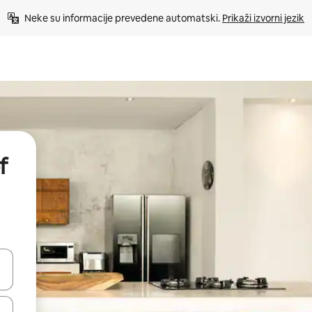
Neke su informacije prevedene automatski. 
Prikaži izvorni jezik
f
dati koristeći se strelicama prema gore i prema dolje, kao i dodirom i