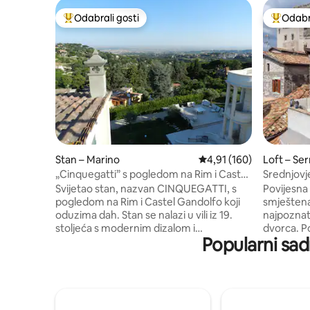
Odabrali gosti
Odabra
Među najviše rangiranima s oznakom „Odabrali gosti”
Među naj
Stan – Marino
Prosječna ocjena: 4,91/5
4,91 (160)
Loft – S
„Cinquegatti” s pogledom na Rim i Castel
Srednjovj
Gandolfo
Svijetao stan, nazvan CINQUEGATTI, s
Povijesna
pogledom na Rim i Castel Gandolfo koji
smještena
oduzima dah. Stan se nalazi u vili iz 19.
najpoznati
stoljeća s modernim dizalom i
dvorca. Po
Popularni sadr
panoramskom terasom. Podijeljen je na 2
posljednj
kata. Na 2. katu: jedna soba s bračnim
kuhinjom,
krevetom, dnevni boravak, blagovaonica
namješte
s dodatnim kaučem na razvlačenje, dvije
Na raspol
kupaonice, kuhinja u kojoj se može
prekrasni
boraviti. Na 3. katu: velika panoramska
blizu Ninf