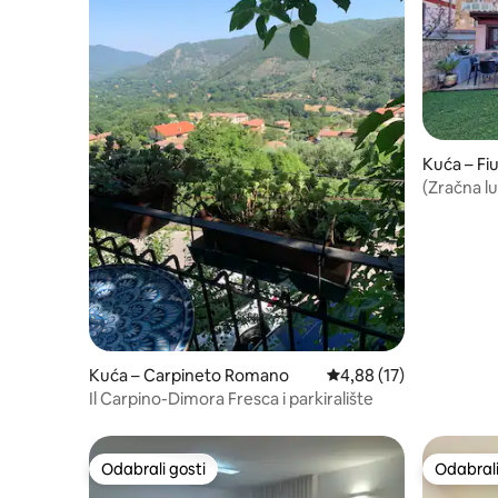
Kuća – Fi
(Zračna l
Restorani 
Kuća – Carpineto Romano
Prosječna ocjena: 4,88/
4,88 (17)
Il Carpino-Dimora Fresca i parkiralište
Odabrali gosti
Odabrali
Odabrali gosti
Odabrali