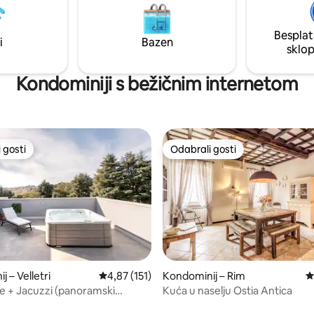
Sperlonge i Terracine. Ako
LeTerrazze s trgovinama,
akodnevno putovati u
supermarketom, restoranima.
Besplat
,Firencu, željeznička stanica
dana provedenog u Rimu, kuća 
i
Bazen
sklo
e od
savršena za odmor i povratak u 
atmosferu!
Kondominiji s bežičnim internetom
 gosti
Odabrali gosti
 gosti
Odabrali gosti
 – Velletri
Prosječna ocjena: 4,87/5, recenzija: 151
4,87 (151)
Kondominij – Rim
P
 + Jacuzzi (panoramski
Kuća u naselju Ostia Antica
, recenzija: 113
blizini Rima.