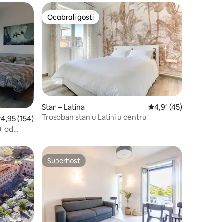
Odabrali gosti
nakom „Odabrali gosti”
Odabrali gosti
Stan – Latina
Prosječna ocjena: 4,91
4,91 (45)
Trosoban stan u Latini u centru
rosječna ocjena: 4,95/5, recenzija: 154
4,95 (154)
' od
Superhost
nakom „Odabrali gosti”
Superhost