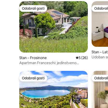
Odabrali gosti
Odabrali
Odabrali gosti
Odabrali
Stan – Lat
Udoban sm
Stan – Frosinone
Prosječna ocjena: 5/
5 (26)
Apartman Franceschi: jedinstveno
iskustvo dizajna
Odabrali gosti
Odabrali
Odabrali gosti
Odabrali