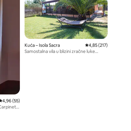
Kuća – Isola Sacra
Prosječna ocjena: 4,85/
4,85 (217)
Samostalna vila u blizini zračne luke
(FCO)
Prosječna ocjena: 4,96/5, recenzija: 55
4,96 (55)
Carpineto