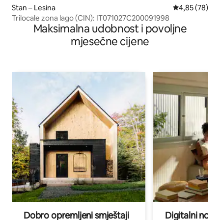
Stan – Lesina
Prosječna ocje
4,85 (78)
Trilocale zona lago (CIN): IT071027C200091998
Maksimalna udobnost i povoljne
mjesečne cijene
Dobro opremljeni smještaji
Digitalni noma