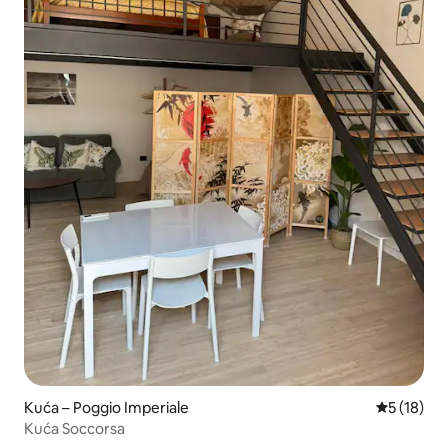
Kuća – Poggio Imperiale
Prosječna 
5 (18)
Kuća Soccorsa