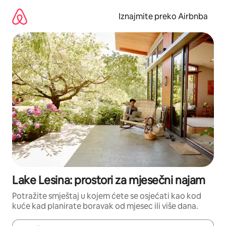
Prijeđi
na
Iznajmite preko Airbnba
sadržaj
Lake Lesina: prostori za mjesečni najam
Potražite smještaj u kojem ćete se osjećati kao kod
kuće kad planirate boravak od mjesec ili više dana.