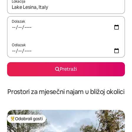
Lokacija
Kada budu dostupni rezultati, moći ćete ih pregledati koristeći
Dolazak
Odlazak
Pretraži
Prostori za mjesečni najam u bližoj okolici
Odabrali gosti
Među najviše rangiranima s oznakom „Odabrali gosti”