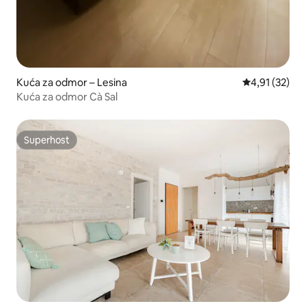
Kuća za odmor – Lesina
Prosječna ocje
4,91 (32)
Kuća za odmor Cà Sal
Superhost
Superhost