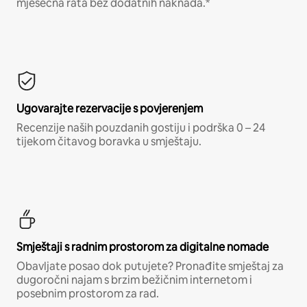
mjesečna rata bez dodatnih naknada.*
Ugovarajte rezervacije s povjerenjem
Recenzije naših pouzdanih gostiju i podrška 0 – 24
tijekom čitavog boravka u smještaju.
Smještaji s radnim prostorom za digitalne nomade
Obavljate posao dok putujete? Pronađite smještaj za
dugoročni najam s brzim bežičnim internetom i
posebnim prostorom za rad.