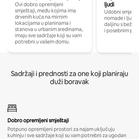
ljudi
Ovi dobro opremljeni
smještaji, među kojima ima
Udobni smještaj
drvenih kuća na mirnim
nomade i ljude 
lokacijama u planinama i
daljinu s bežič
stanova u urbanim sredinama,
i posebnim pro
imaju sve sadržaje koji su vam
potrebni u vašem domu.
Sadržaji i prednosti za one koji planiraju
duži boravak
Dobro opremljeni smještaji
Potpuno opremljeni prostori za najam uključuju
kuhinju i sve sadržaje koji su vam potrebni za ugodan