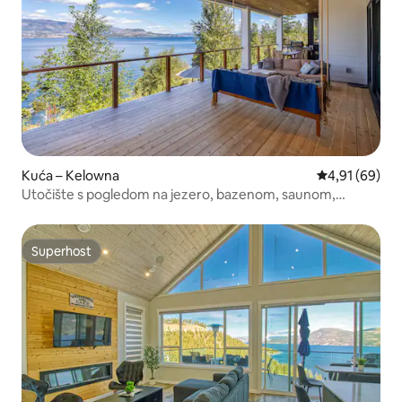
Kuća – Kelowna
Prosječna ocje
4,91 (69)
Utočište s pogledom na jezero, bazenom, saunom,
masažnom kadom i pristaništem
Superhost
Superhost