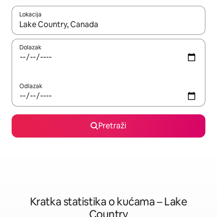
Lokacija
Kada budu dostupni rezultati, moći ćete ih pregledati koristeći
Dolazak
Odlazak
Pretraži
Kratka statistika o kućama – Lake
Country