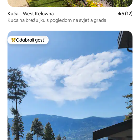
Kuća – West Kelowna
Prosječna 
5 (12)
Kuća na brežuljku s pogledom na svjetla grada
Odabrali gosti
Među najviše rangiranima s oznakom „Odabrali gosti”