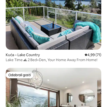
Kuća – Lake Country
Prosječna ocje
4,99 (71)
Lake Time 🌊 2 Bed+Den, Your Home Away From Home!
Odabrali gosti
Odabrali gosti