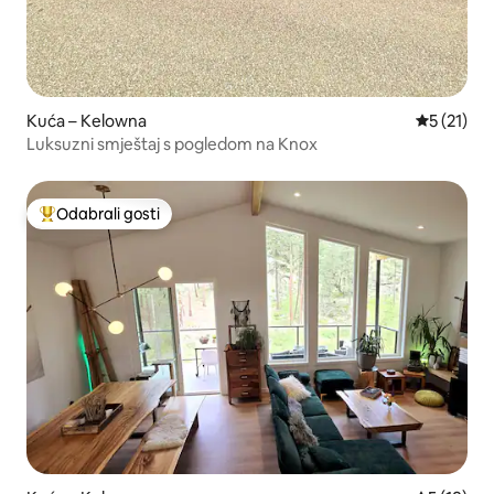
Kuća – Kelowna
Prosječna 
5 (21)
Luksuzni smještaj s pogledom na Knox
Odabrali gosti
Među najviše rangiranima s oznakom „Odabrali gosti”