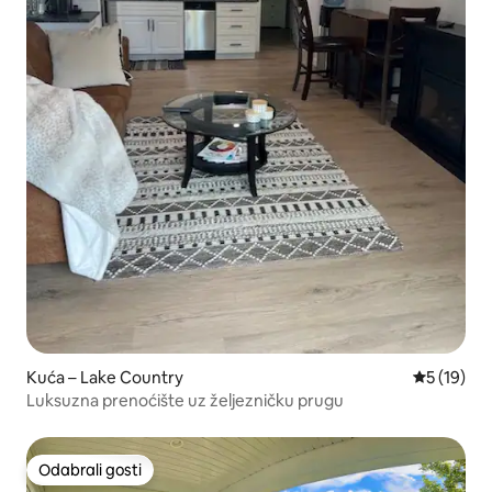
Kuća – Lake Country
Prosječna 
5 (19)
Luksuzna prenoćište uz željezničku prugu
Odabrali gosti
Odabrali gosti