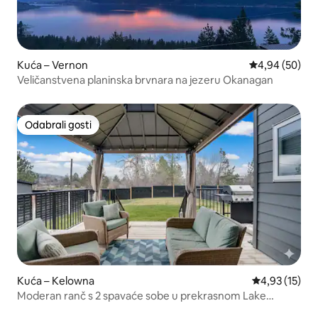
Kuća – Vernon
Prosječna ocje
4,94 (50)
Veličanstvena planinska brvnara na jezeru Okanagan
Odabrali gosti
Odabrali gosti
Kuća – Kelowna
Prosječna ocje
4,93 (15)
Moderan ranč s 2 spavaće sobe u prekrasnom Lake
Countryju