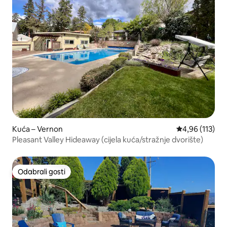
Kuća – Vernon
Prosječna ocjen
4,96 (113)
Pleasant Valley Hideaway (cijela kuća/stražnje dvorište)
Odabrali gosti
Odabrali gosti