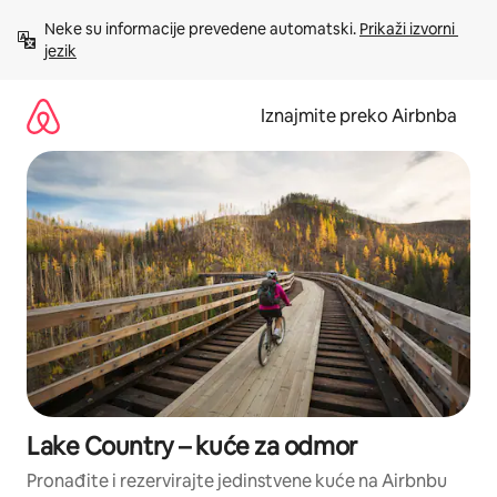
Prijeđi
Neke su informacije prevedene automatski. 
Prikaži izvorni 
na
jezik
sadržaj
Iznajmite preko Airbnba
Lake Country – kuće za odmor
Pronađite i rezervirajte jedinstvene kuće na Airbnbu