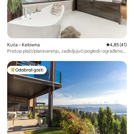
Kuća – Kelowna
Prosječna ocj
4,85 (41)
Pristup plaži/planinarenju, zadivljujući pogledi i ograđeno
dvorište
Odabrali gosti
Među najviše rangiranima s oznakom „Odabrali gosti”