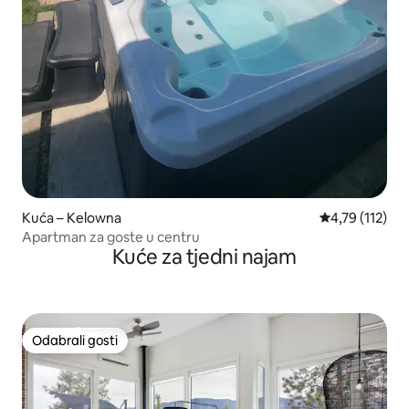
Kuća – Kelowna
Prosječna ocje
4,79 (112)
Apartman za goste u centru
Kuće za tjedni najam
Odabrali gosti
Odabrali gosti