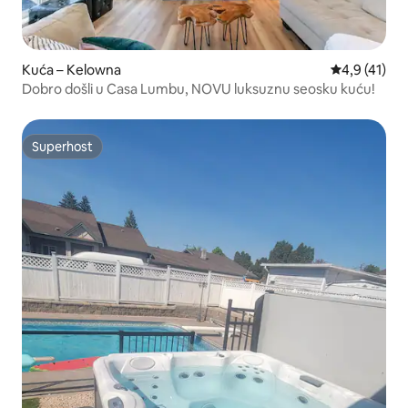
Kuća – Kelowna
Prosječna oc
4,9 (41)
Dobro došli u Casa Lumbu, NOVU luksuznu seosku kuću!
Superhost
Superhost