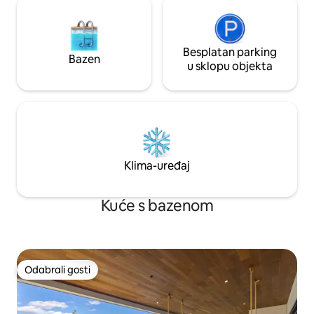
sunčano!
Besplatan parking
Bazen
u sklopu objekta
Klima-uređaj
Kuće s bazenom
Odabrali gosti
Odabrali gosti