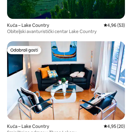
Kuća – Lake Country
Prosječna ocje
4,96 (53)
Obiteljski avanturistički centar Lake Country
Odabrali gosti
Odabrali gosti
Kuća – Lake Country
Prosječna ocje
4,95 (20)