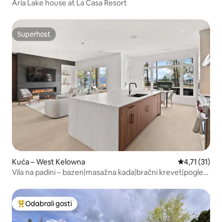
Aria Lake house at La Casa Resort
Superhost
Superhost
Kuća – West Kelowna
Prosječna ocj
4,71 (31)
Vila na padini – bazen|masažna kada|bračni krevet|pogled
na Okanagan
Odabrali gosti
Među najviše rangiranima s oznakom „Odabrali gosti”