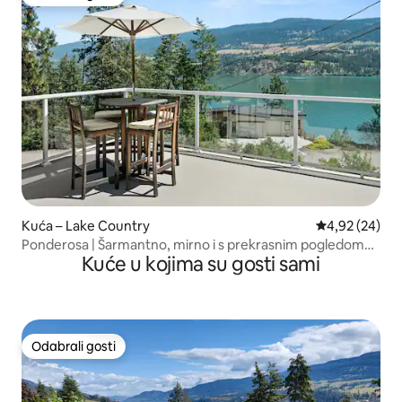
Odabrali gosti
Kuća – Lake Country
Prosječna ocje
4,92 (24)
Ponderosa | Šarmantno, mirno i s prekrasnim pogledom
Kuće u kojima su gosti sami
na jezero
Odabrali gosti
Odabrali gosti