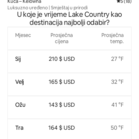
Kuća – Kelowna
Prosječna 
5 (18)
Luksuzno uređeno | Smještaj u prirodi
U koje je vrijeme Lake Country kao
destinacija najbolji odabir?
Mjesec
Prosječna
Prosječna
cijena
temp.
Sij
210 $ USD
27 °F
Velj
165 $ USD
32 °F
Ožu
143 $ USD
41 °F
Tra
164 $ USD
50 °F