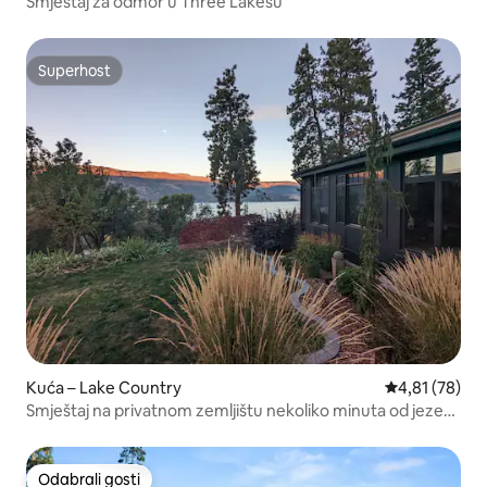
Smještaj za odmor u Three Lakesu
Superhost
Superhost
Kuća – Lake Country
Prosječna ocje
4,81 (78)
Smještaj na privatnom zemljištu nekoliko minuta od jezera
i vinarija
Odabrali gosti