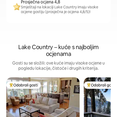
Prosječna ocjena 4,8
Smještaji na lokaciji Lake Country imaju visoke
ocjene gostiju (prosječna je ocjena 4,8/5)!
Lake Country – kuće s najboljim
ocjenama
Gosti su se složili: ove kuće imaju visoke ocjene u
pogledu lokacije, čistoće i drugih kriterija.
Odabrali gosti
Odabrali gosti
Među najviše rangiranima s oznakom „Odabrali gosti”
Među najviše ran