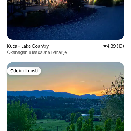
Kuća – Lake Country
Prosječna ocje
4,89 (19)
Okanagan Bliss sauna i vinarije
Odabrali gosti
Odabrali gosti