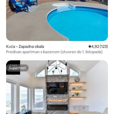
Kuća – Zapadna obala
Prosječna ocjen
4,92 (123)
Predivan apartman s bazenom (otvoren do 1. listopada)
Superhost
Superhost