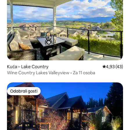
Kuća – Lake Country
Prosječna ocje
4,93 (43)
Wine Country Lakes Valleyview • Za 11 osoba
Odabrali gosti
Odabrali gosti