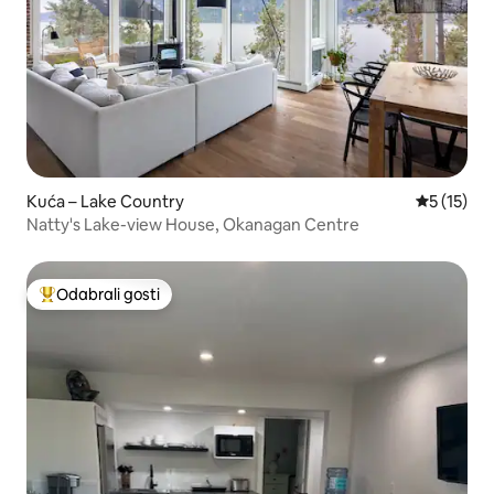
Kuća – Lake Country
Prosječna 
5 (15)
Natty's Lake-view House, Okanagan Centre
Odabrali gosti
Među najviše rangiranima s oznakom „Odabrali gosti”