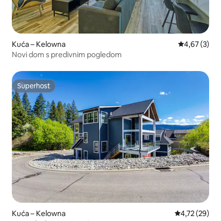
Kuća – Kelowna
Prosječna ocj
4,67 (3)
Novi dom s predivnim pogledom
Superhost
Superhost
Kuća – Kelowna
Prosječna ocje
4,72 (29)