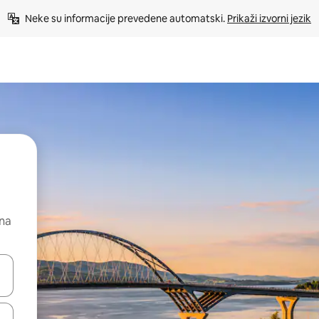
Neke su informacije prevedene automatski. 
Prikaži izvorni jezik
 na
dati koristeći se strelicama prema gore i prema dolje, kao i dodirom i