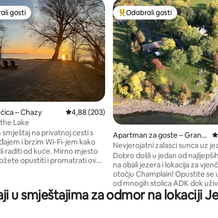
li gosti
Odabrali gosti
više rangiranima s oznakom „Odabrali gosti”
Među najviše rangiranima s oz
ćica – Chazy
Prosječna ocjena: 4,88/5, recenzija: 203
4,88 (203)
, recenzija: 578
the Lake
smještaj na privatnoj cesti s
Apartman za goste – Grand
P
đajem i brzim Wi-Fi-jem kako
Isle
Nevjerojatni zalasci sunca uz je
i raditi od kuće. Mirno mjesto
najboljem smještaju u Vermont
Dobro došli u jedan od najljepši
žete opustiti i promatrati ovaj
na obali jezera i lokacija za vjen
jedan milijun dolara tijekom
otočju Champlain! Opustite se 
ana. Rampa za brod Chazy
od mnogih stolica ADK dok uživ
je 150 metara od kuće, stoga
aji u smještajima za odmor na lokaciji 
nevjerojatnim zalascima sunca
povedite svoj brod. Možete
jezerom Champlain i planinam
 prekrasnom zalasku sunca vani
Apartman s jednom spavaćom
nde ili se osjećati ugodno uz