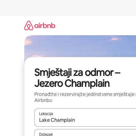
Prijeđi
na
sadržaj
Smještaji za odmor –
Jezero Champlain
Pronađite i rezervirajte jedinstvene smještaje
Airbnbu
Lokacija
Kada budu dostupni rezultati, moći ćete ih pregle
Dolazak