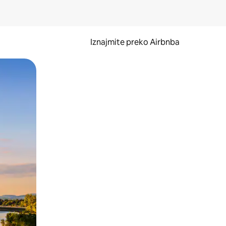
Iznajmite preko Airbnba
li prelaskom prstom po zaslonu.