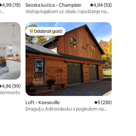
Prosječna ocjena: 4,99/5, recenzija: 78
4,99 (78)
Seoska kućica – Champlain
Prosječna ocjena: 4,94
4,94 (53)
u
Vožnja kajakom uz obalu i opuštanje na
rijeci Great Chazy
Odabrali gosti
nakom „Odabrali gosti”
Među najviše rangiranima s oznakom „Odabrali gosti”
Prosječna ocjena: 4,96/5, recenzija: 99
4,96 (99)
u Vermontu
Loft – Keeseville
Prosječna ocjena: 5/
5 (230)
Dragulj u Adirondacku s pogledom na
dolinu Champlain/Vermont