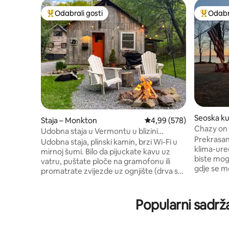
Odabrali gosti
Odabra
Među najviše rangiranima s oznakom „Odabrali gosti”
Među naj
Seoska ku
Staja – Monkton
Prosječna ocjena: 4,99/5
4,99 (578)
Chazy on 
Udobna staja u Vermontu u blizini
Prekrasan 
Burlingtona – ognjište – povedite svog
Udobna staja, plinski kamin, brzi Wi-Fi u
klima-ure
psa – Wi-Fi
mirnoj šumi. Bilo da pijuckate kavu uz
biste mogl
vatru, puštate ploče na gramofonu ili
gdje se mo
promatrate zvijezde uz ognjište (drva su
pogled vri
osigurana), ovo je vaš prostor u kojem se
cijelog d
možete opustiti ili udobno raditi na
udaljena 
daljinu. Istražite pješačke staze u sklopu
Popularni sadrž
slobodno 
objekta, hodajte po snijegu na krpljama i
uživati u
promatrajte divlje životinje. Nedaleko od
ili s vera