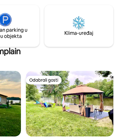
i ima
kuhanju i uživanju u ugodnoj atmosferi ili
vrlo
se vozite otprilike 20 minuta vožnje do
TAVAJU
Smugglers Notcha ili uživajte u drugim
e može
lokalnim atrakcijama.
a ili
an parking u
a New
Klima-uređaj
pu objekta
ije
mplain
Odabrali gosti
nakom „Odabrali gosti”
Odabrali gosti