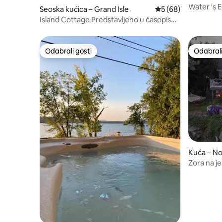
Water 's 
Seoska kućica – Grand Isle
Prosječna ocjena: 5/
5 (68)
Island Cottage Predstavljeno u časopisu
„Condé Nast Traveler”
Odabrali gosti
Odabrali
Odabrali gosti
Odabrali
Kuća – No
Zora na j