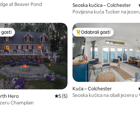
Edge at Beaver Pond
Seoska kućica – Colchester
5, recenzija: 68
Povijesna kuća Tucker na jezer
Champlain
 gosti
Odabrali gosti
 gosti
Među najviše rangiranima s oz
Kuća – Colchester
Seoska kućica na obali jezera 
rth Hero
Prosječna ocjena: 5/5, recenzija: 5
5 (5)
ezeru Champlain