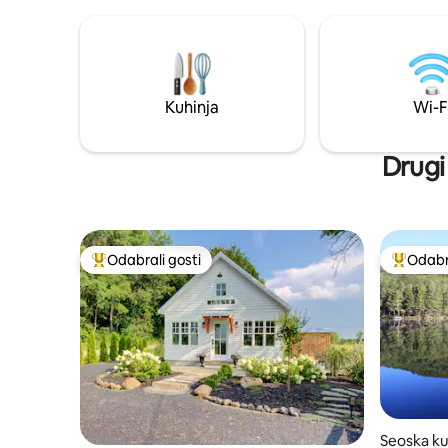
pivovara, restorana, slikovitih pješačkih
kamin koji
staza i gradova. Savršen spoj osame i
ogrjev nal
praktičnosti, 35 minuta do Burlingtona.
ponijeti sv
Savršeno za parove / one koji putuju sami
PRIKLJUČKA! * Potvrda 
/ sve one koji traže privatno utočište u
boravišnoj
prirodi.
Kuhinja
Wi-F
Drugi
Odabrali gosti
Odabra
Među najviše rangiranima s oznakom „Odabrali gosti”
Među naj
Seoska ku