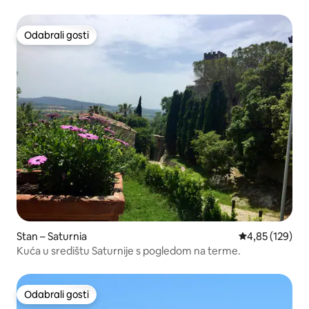
dolinu
Odabrali gosti
Odabrali gosti
Stan – Saturnia
Prosječna ocjen
4,85 (129)
Kuća u središtu Saturnije s pogledom na terme.
Odabrali gosti
Odabrali gosti