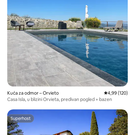
Kuća za odmor – Orvieto
Prosječna ocjen
4,99 (120)
Casa Isla, u blizini Orvieta, predivan pogled + bazen
Superhost
Superhost