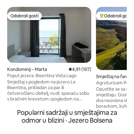
Odabrali gosti
Odabrali gosti
Odabrali gosti
Među najviše ran
Kondominij – Marta
Prosječna ocjena: 4,91/5, recenz
4,91 (107)
Poput jezera: Bisentina Vista Lago
Smještaj na farmi 
Smještaj s pogledom na jezero La
a D'orcia
Agroturizam Poggio
Bisentina, prikladan za par ili
Memoria
Opustite se sa svi
četveročlanu obitelj, nudi: spavaću sobu
smještaju. Gostinj
s bračnim krevetom i pogledom na
dva neovisna stan
jezero, drugu spavaću sobu s udobnim
boravkom, kuhinj
dvostrukim kaučem na razvlačenje,
Popularni sadržaji u smještajima za
kupaonicom. Nećete
kuhinju, dnevni boravak, kupaonicu s
s drugim gostima j
odmor u blizini · Jezero Bolsena
tuš-kadom i balkon. Dodatne usluge
tako da svatko ima 
dostupne na zahtjev • Rad na daljinu s
odvojeno. Vani se na
pogledom na jezero (9:00 – 18:00) •