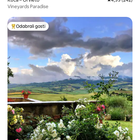
Vineyards Paradise
Odabrali gosti
Među najviše rangiranima s oznakom „Odabrali gosti”