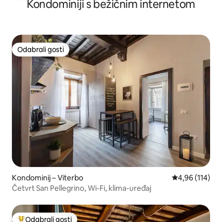
Kondominiji s bežičnim internetom
Odabrali gosti
Odabrali gosti
Kondominij – Viterbo
Prosječna ocjen
4,96 (114)
Četvrt San Pellegrino, Wi-Fi, klima-uređaj
Odabrali gosti