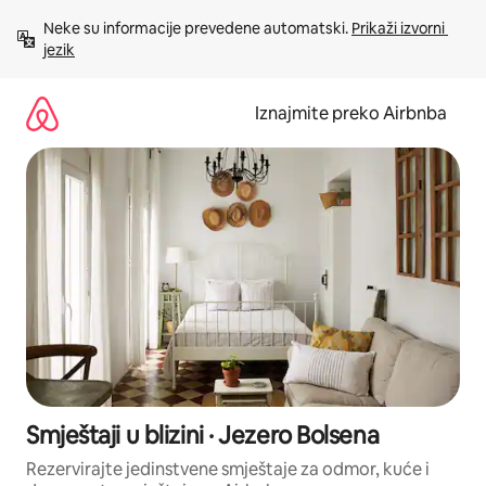
Prijeđi
Neke su informacije prevedene automatski. 
Prikaži izvorni 
na
jezik
sadržaj
Iznajmite preko Airbnba
Smještaji u blizini · Jezero Bolsena
Rezervirajte jedinstvene smještaje za odmor, kuće i