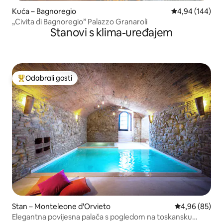
Kuća – Bagnoregio
Prosječna ocjen
4,94 (144)
„Civita di Bagnoregio” Palazzo Granaroli
Stanovi s klima-uređajem
Odabrali gosti
Među najviše rangiranima s oznakom „Odabrali gosti”
Stan – Monteleone d'Orvieto
Prosječna ocje
4,96 (85)
Elegantna povijesna palača s pogledom na toskansku