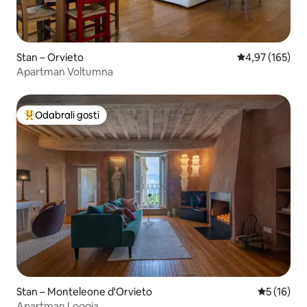
Stan – Orvieto
Prosječna ocjen
4,97 (165)
Apartman Voltumna
Odabrali gosti
Među najviše rangiranima s oznakom „Odabrali gosti”
Stan – Monteleone d'Orvieto
Prosječna 
5 (16)
Apartman Loggia