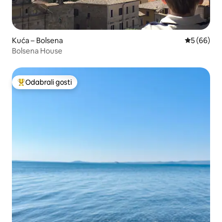
Kuća – Bolsena
Prosječna o
5 (66)
Bolsena House
Odabrali gosti
Među najviše rangiranima s oznakom „Odabrali gosti”