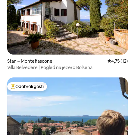
Stan – Montefiascone
Prosječna ocj
4,75 (12)
Villa Belvedere | Pogled na jezero Bolsena
Odabrali gosti
Među najviše rangiranima s oznakom „Odabrali gosti”