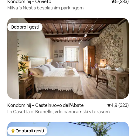
Kondominij – Orvieto
Prosječna oc
5 (233)
Milva 's Nest s besplatnim parkingom
Odabrali gosti
Odabrali gosti
Kondominij – Castelnuovo dell’Abate
Prosječna ocje
4,9 (323)
La Casetta di Brunello, vrlo panoramski s terasom
Odabrali gosti
Među najviše rangiranima s oznakom „Odabrali gosti”