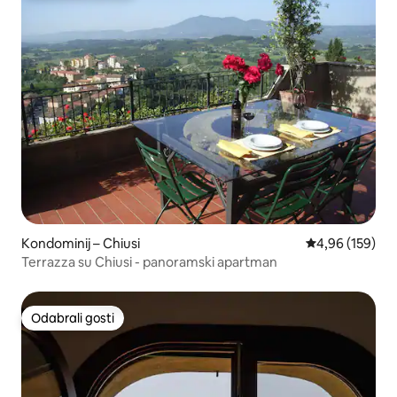
Kondominij – Chiusi
Prosječna ocjen
4,96 (159)
Terrazza su Chiusi - panoramski apartman
Odabrali gosti
Odabrali gosti