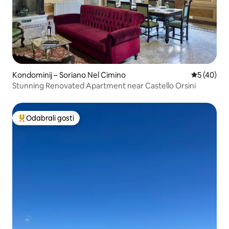
Kondominij – Soriano Nel Cimino
Prosječna o
5 (40)
Stunning Renovated Apartment near Castello Orsini
Odabrali gosti
Među najviše rangiranima s oznakom „Odabrali gosti”