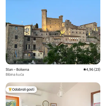
Stan – Bolsena
Prosječna ocje
4,96 (23)
Bibina kuća
Odabrali gosti
Među najviše rangiranima s oznakom „Odabrali gosti”