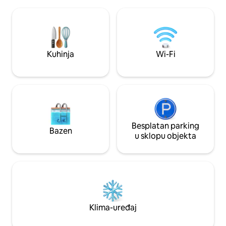
stolicama i ležaljke
Aperitiv uz zalazak sunca na balkonu •
Pienza, San Quiric
Doručak na balkonu s pogledom na
Vignoni, Montalcino
jezero • Romantični paket Informacije
Da biste došli do n
putem privatne poruke
km po zemljanom 
Kuhinja
Wi-Fi
Besplatan parking
Bazen
u sklopu objekta
Klima-uređaj