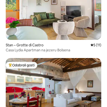
Stan – Grotte di Castro
Prosječna 
5 (11)
Casa Lydia Apartman na jezeru Bolsena
Odabrali gosti
Među najviše rangiranima s oznakom „Odabrali gosti”