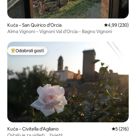
Kuća – San Quirico d'Orcia
Prosječna ocjen
4,99 (230)
Alma Vignoni – Vignoni Val d'Orcia – Bagno Vignoni
Odabrali gosti
Među najviše rangiranima s oznakom „Odabrali gosti”
Kuća – Civitella d'Agliano
Prosječna oc
5 (216)
Ostalo je za vidjeti... živjeti!