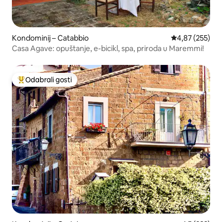
Kondominij – Catabbio
Prosječna ocjen
4,87 (255)
Casa Agave: opuštanje, e-bicikl, spa, priroda u Maremmi!
Odabrali gosti
Među najviše rangiranima s oznakom „Odabrali gosti”