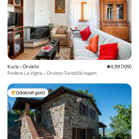
Kuća – Orvieto
Prosječna ocjen
4,99 (109)
Podere La Vigna – Orvieto Turistički najam
Odabrali gosti
Među najviše rangiranima s oznakom „Odabrali gosti”