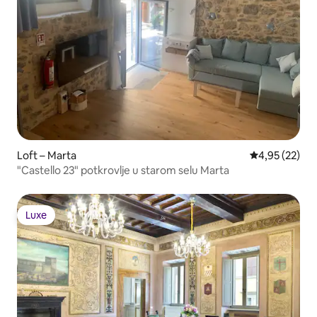
Loft – Marta
Prosječna ocje
4,95 (22)
"Castello 23" potkrovlje u starom selu Marta
Luxe
Luxe