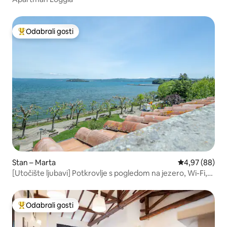
Odabrali gosti
Među najviše rangiranima s oznakom „Odabrali gosti”
Stan – Marta
Prosječna ocje
4,97 (88)
[Utočište ljubavi] Potkrovlje s pogledom na jezero, Wi-Fi,
kuhinja
Odabrali gosti
Među najviše rangiranima s oznakom „Odabrali gosti”