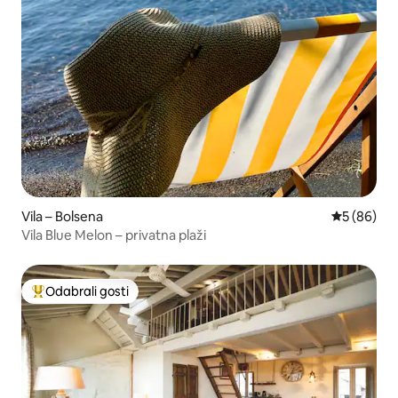
Vila – Bolsena
Prosječna o
5 (86)
Vila Blue Melon – privatna plaži
Odabrali gosti
Među najviše rangiranima s oznakom „Odabrali gosti”