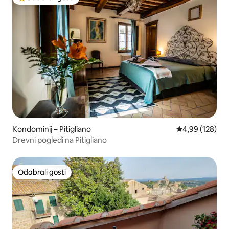
Među najviše rangiranima s oznakom „Odabrali gosti”
Kondominij – Pitigliano
Prosječna ocjen
4,99 (128)
Drevni pogledi na Pitigliano
Odabrali gosti
Odabrali gosti