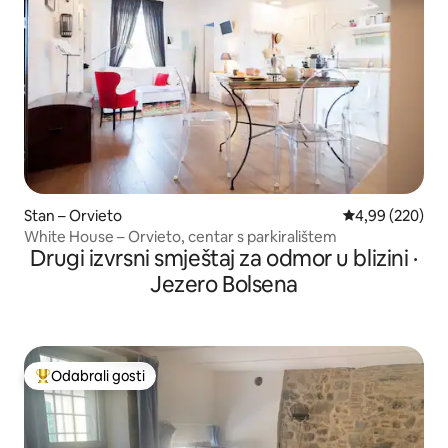
Stan – Orvieto
Prosječna ocjen
4,99 (220)
White House – Orvieto, centar s parkiralištem
Drugi izvrsni smještaj za odmor u blizini ·
Jezero Bolsena
Odabrali gosti
Među najviše rangiranima s oznakom „Odabrali gosti”