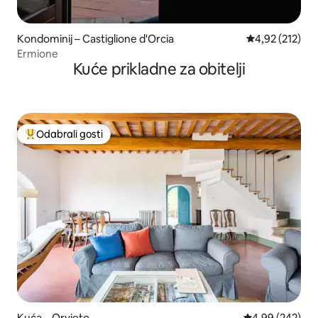
Kondominij – Castiglione d'Orcia
Prosječna ocjen
4,92 (212)
Ermione
Kuće prikladne za obitelji
Odabrali gosti
Među najviše rangiranima s oznakom „Odabrali gosti”
Kuća – Orvieto
Prosječna ocjen
4,99 (242)