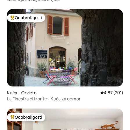
Odabrali gosti
Među najviše rangiranima s oznakom „Odabrali gosti”
Kuća – Orvieto
Prosječna ocjen
4,87 (201)
La Finestra di fronte - Kuća za odmor
Odabrali gosti
Među najviše rangiranima s oznakom „Odabrali gosti”