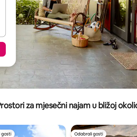
rostori za mjesečni najam u bližoj okoli
 gosti
Odabrali gosti
 gosti
Odabrali gosti