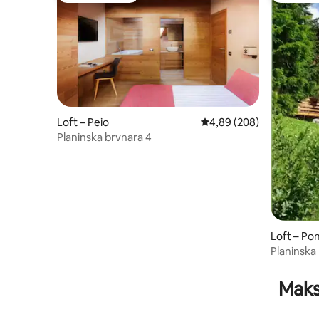
Loft – Peio
Prosječna ocjena: 4,89/5
4,89 (208)
Planinska brvnara 4
Loft – Po
Planinska
stazama 
Maks