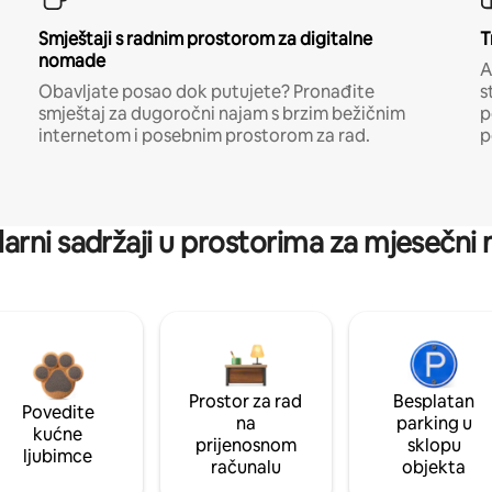
Smještaji s radnim prostorom za digitalne
T
nomade
A
Obavljate posao dok putujete? Pronađite
s
smještaj za dugoročni najam s brzim bežičnim
p
internetom i posebnim prostorom za rad.
p
arni sadržaji u prostorima za mjesečni
Prostor za rad
Besplatan
Povedite
na
parking u
kućne
prijenosnom
sklopu
ljubimce
računalu
objekta