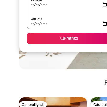
Odlazak
Pretraži
P
Odabrali gosti
Odabrali
Odabrali gosti
Odabrali