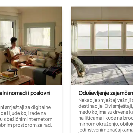
alni nomadi i poslovni
Oduševljenje zajamče
Nekad je smještaj važniji
destinacije. Ovi smještaji
i smještaji za digitalne
među kojima su drvene k
e i ljude koji rade na
na liticama i kuće na bro
nu s bežičnim internetom
mirnom okruženju, obiluj
ebnim prostorom za rad.
jedinstvenim značajkama