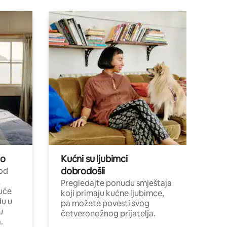
no
Kućni su ljubimci
dobrodošli
 od
,
Pregledajte ponudu smještaja
uće
koji primaju kućne ljubimce,
du u
pa možete povesti svog
u
četveronožnog prijatelja.
.