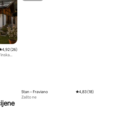
Prosječna ocjena: 4,92/5, recenzija: 26
4,92 (26)
Finska
Stan – Fraviano
Prosječna ocjena: 4,83
4,83 (18)
Zašto ne
ijene