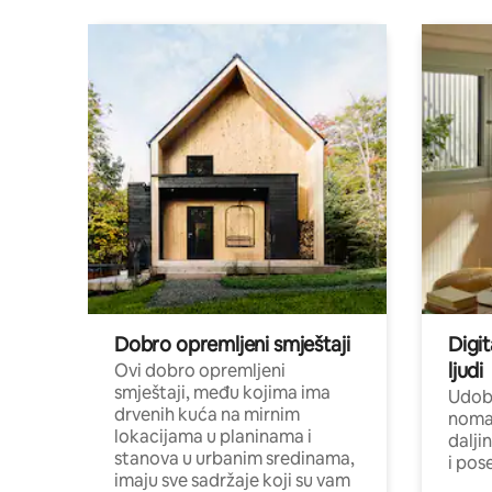
Dobro opremljeni smještaji
Digit
ljudi
Ovi dobro opremljeni
smještaji, među kojima ima
Udobn
drvenih kuća na mirnim
nomad
lokacijama u planinama i
dalji
stanova u urbanim sredinama,
i pos
imaju sve sadržaje koji su vam