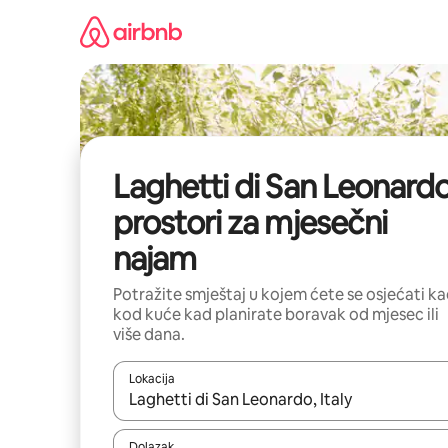
Prijeđi
na
sadržaj
Laghetti di San Leonardo
prostori za mjesečni
najam
Potražite smještaj u kojem ćete se osjećati k
kod kuće kad planirate boravak od mjesec ili
više dana.
Lokacija
Kada budu dostupni rezultati, moći ćete ih pregle
Dolazak