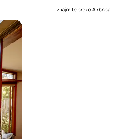
Iznajmite preko Airbnba
li prelaskom prstom po zaslonu.