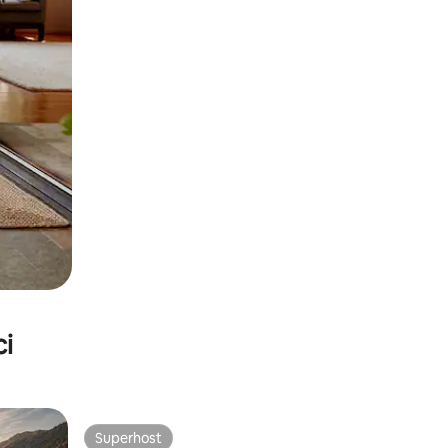
ci
Superhost
Superhost