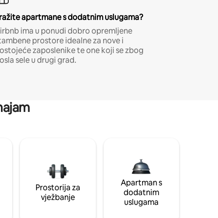
ražite apartmane s dodatnim uslugama?
irbnb ima u ponudi dobro opremljene
tambene prostore idealne za nove i
ostojeće zaposlenike te one koji se zbog
osla sele u drugi grad.
 najam
Apartman s
Prostorija za
dodatnim
vježbanje
uslugama