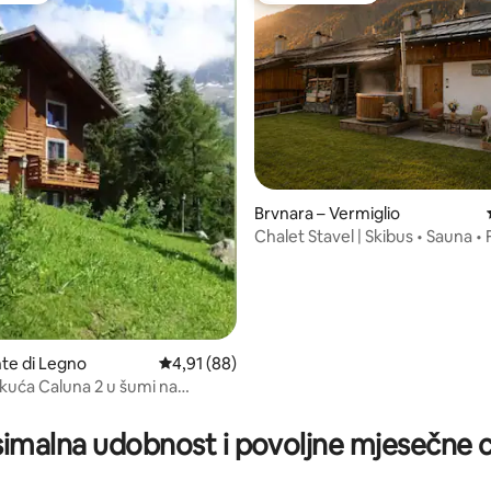
, recenzija: 208
Brvnara – Vermiglio
Chalet Stavel | Skibus • Sauna • 
kupelj
nte di Legno
Prosječna ocjena: 4,91/5, recenzija: 88
4,91 (88)
 kuća Caluna 2 u šumi na
Ponte Tonale
imalna udobnost i povoljne mjesečne c