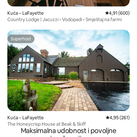
Kuća – LaFayette
Prosječna ocjen
4,91 (600)
Country Lodge | Jacuzzi • Vodopadi • Smještaj na farmi
Superhost
Superhost
Kuća – LaFayette
Prosječna ocjen
4,95 (261)
The Honeycrisp House at Beak & Skiff
Maksimalna udobnost i povoljne