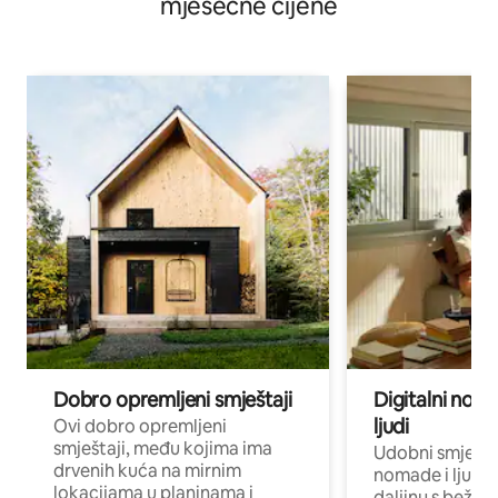
mjesečne cijene
Dobro opremljeni smještaji
Digitalni noma
ljudi
Ovi dobro opremljeni
smještaji, među kojima ima
Udobni smještaj
drvenih kuća na mirnim
nomade i ljude 
lokacijama u planinama i
daljinu s bežič