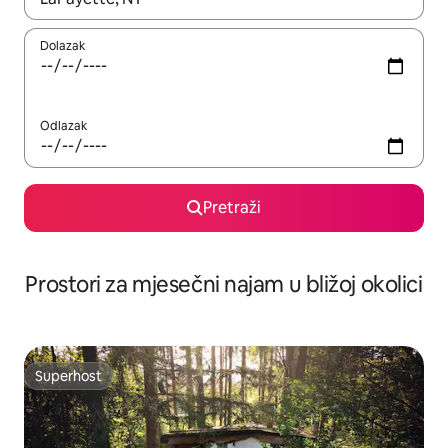
Dolazak
Odlazak
Pretraži
Prostori za mjesečni najam u bližoj okolici
Superhost
Superhost