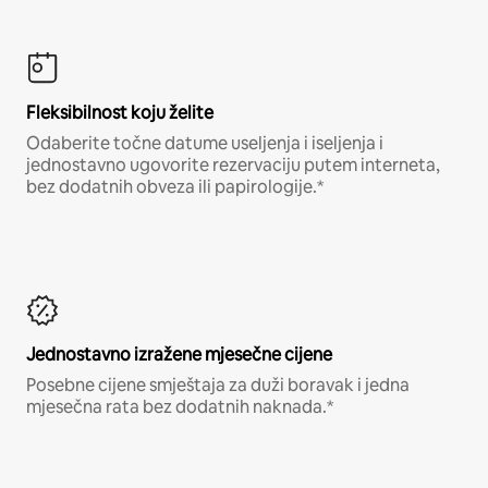
Fleksibilnost koju želite
Odaberite točne datume useljenja i iseljenja i
jednostavno ugovorite rezervaciju putem interneta,
bez dodatnih obveza ili papirologije.*
Jednostavno izražene mjesečne cijene
Posebne cijene smještaja za duži boravak i jedna
mjesečna rata bez dodatnih naknada.*