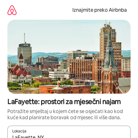
Prijeđi
na
Iznajmite preko Airbnba
sadržaj
LaFayette: prostori za mjesečni najam
Potražite smještaj u kojem ćete se osjećati kao kod
kuće kad planirate boravak od mjesec ili više dana.
Lokacija
Kada budu dostupni rezultati, moći ćete ih pregledati koristeći