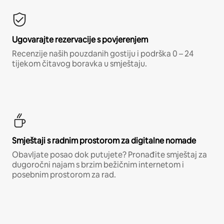
Ugovarajte rezervacije s povjerenjem
Recenzije naših pouzdanih gostiju i podrška 0 – 24
tijekom čitavog boravka u smještaju.
Smještaji s radnim prostorom za digitalne nomade
Obavljate posao dok putujete? Pronađite smještaj za
dugoročni najam s brzim bežičnim internetom i
posebnim prostorom za rad.