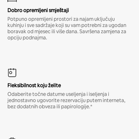
Dobro opremljeni smještaji
Potpuno opremljeni prostori za najam uključuju
kuhinju i sve sadržaje koji su vam potrebni za ugodan
boravak od mjesec ili više dana. Savršena zamjena za
opciju podnajma.
Fleksibilnost koju želite
Odaberite točne datume useljenja i iseljenja i
jednostavno ugovorite rezervaciju putem interneta,
bez dodatnih obveza ili papirologije.*