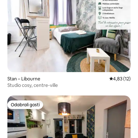
Stan – Libourne
Prosječna ocje
4,83 (12)
Studio cosy, centre-ville
Odabrali gosti
Odabrali gosti