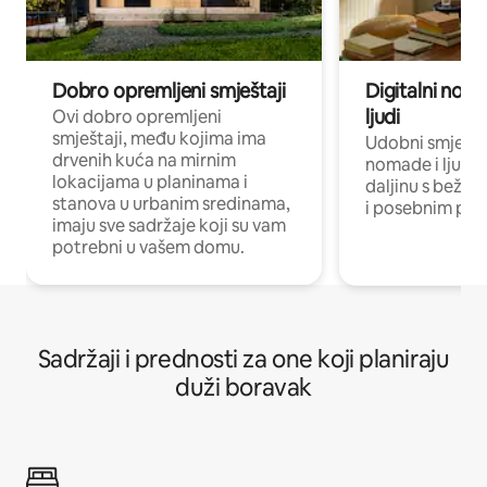
Dobro opremljeni smještaji
Digitalni noma
ljudi
Ovi dobro opremljeni
smještaji, među kojima ima
Udobni smještaj
drvenih kuća na mirnim
nomade i ljude 
lokacijama u planinama i
daljinu s bežič
stanova u urbanim sredinama,
i posebnim pro
imaju sve sadržaje koji su vam
potrebni u vašem domu.
Sadržaji i prednosti za one koji planiraju
duži boravak