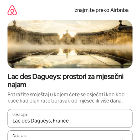
Prijeđi
na
Iznajmite preko Airbnba
sadržaj
Lac des Dagueys: prostori za mjesečni
najam
Potražite smještaj u kojem ćete se osjećati kao kod
kuće kad planirate boravak od mjesec ili više dana.
Lokacija
Kada budu dostupni rezultati, moći ćete ih pregledati koristeći
Dolazak