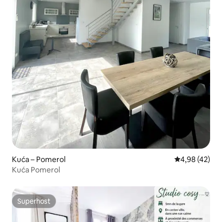
Kuća – Pomerol
Prosječna ocje
4,98 (42)
Kuća Pomerol
Superhost
Superhost