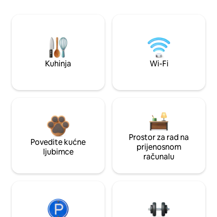
Kuhinja
Wi-Fi
Prostor za rad na
Povedite kućne
prijenosnom
ljubimce
računalu