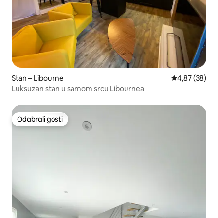
Stan – Libourne
Prosječna ocje
4,87 (38)
Luksuzan stan u samom srcu Libournea
Odabrali gosti
Odabrali gosti