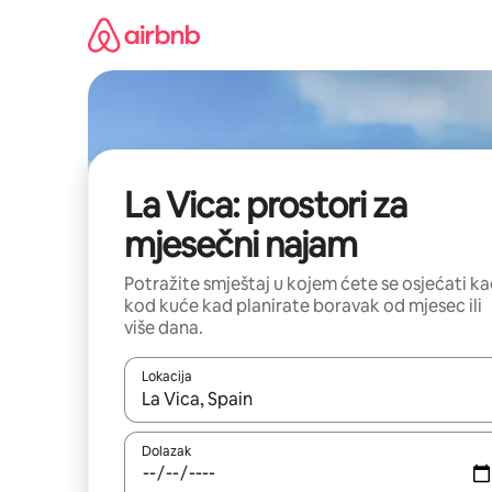
Prijeđi
na
sadržaj
La Vica: prostori za
mjesečni najam
Potražite smještaj u kojem ćete se osjećati k
kod kuće kad planirate boravak od mjesec ili
više dana.
Lokacija
Kada budu dostupni rezultati, moći ćete ih pregle
Dolazak