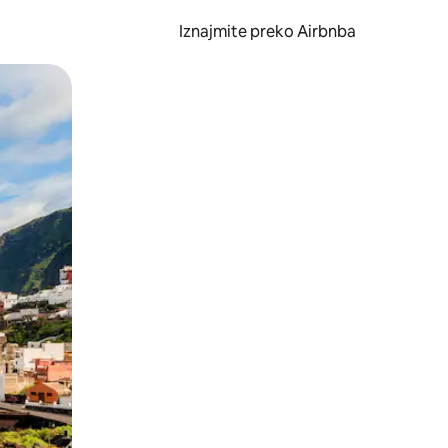
Iznajmite preko Airbnba
li prelaskom prstom po zaslonu.