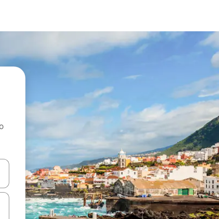
ao
dati koristeći se strelicama prema gore i prema dolje, kao i dodirom i