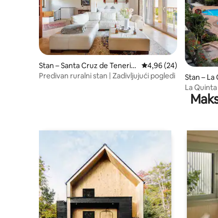
Stan – Santa Cruz de Tenerif
Prosječna ocjena: 4,96/
4,96 (24)
e
Predivan ruralni stan | Zadivljujući pogledi
Stan – La
La Quinta
Maks