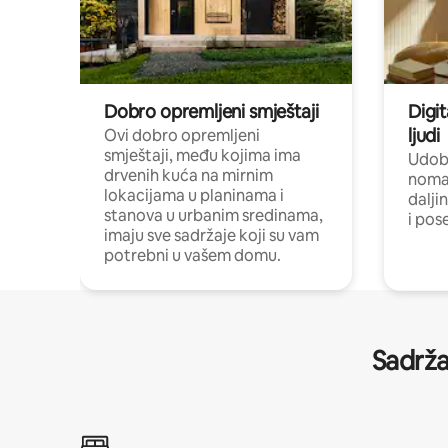
Dobro opremljeni smještaji
Digit
ljudi
Ovi dobro opremljeni
smještaji, među kojima ima
Udobn
drvenih kuća na mirnim
nomad
lokacijama u planinama i
dalji
stanova u urbanim sredinama,
i pos
imaju sve sadržaje koji su vam
potrebni u vašem domu.
Sadrža