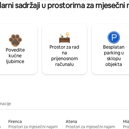
arni sadržaji u prostorima za mjesečni
Prostor za rad
Besplatan
Povedite
na
parking u
kućne
prijenosnom
sklopu
ljubimce
računalu
objekta
inacije
Firenca
Atena
Mi
m
Prostori za mjesečni najam
Prostori za mjesečni najam
Pro