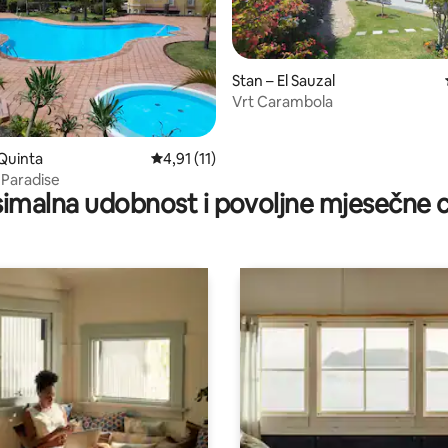
Stan – El Sauzal
Vrt Carambola
5, recenzija: 24
 Quinta
Prosječna ocjena: 4,91/5, recenzija: 11
4,91 (11)
 Paradise
imalna udobnost i povoljne mjesečne c