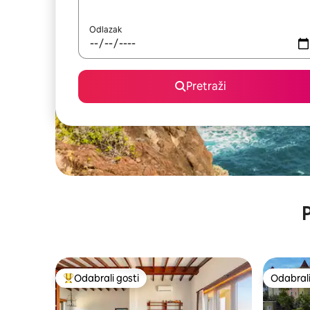
Odlazak
Pretraži
P
Odabrali gosti
Odabrali
Među najviše rangiranima s oznakom „Odabrali gosti”
Odabrali