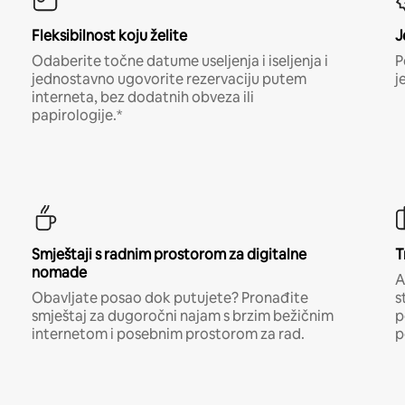
Fleksibilnost koju želite
J
Odaberite točne datume useljenja i iseljenja i
P
jednostavno ugovorite rezervaciju putem
j
interneta, bez dodatnih obveza ili
papirologije.*
Smještaji s radnim prostorom za digitalne
T
nomade
A
Obavljate posao dok putujete? Pronađite
s
smještaj za dugoročni najam s brzim bežičnim
p
internetom i posebnim prostorom za rad.
p