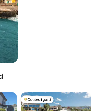
ci
Odabrali gosti
nakom „Odabrali gosti”
Među najviše rangiranima s oznakom „Odabrali gosti”