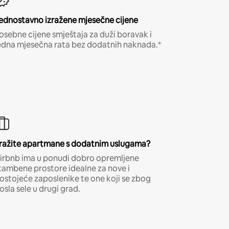
ednostavno izražene mjesečne cijene
osebne cijene smještaja za duži boravak i
edna mjesečna rata bez dodatnih naknada.*
ražite apartmane s dodatnim uslugama?
irbnb ima u ponudi dobro opremljene
tambene prostore idealne za nove i
ostojeće zaposlenike te one koji se zbog
osla sele u drugi grad.