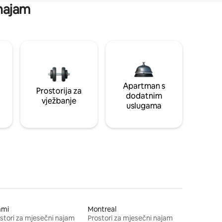
 najam
Apartman s
Prostorija za
dodatnim
vježbanje
uslugama
ami
Montreal
stori za mjesečni najam
Prostori za mjesečni najam