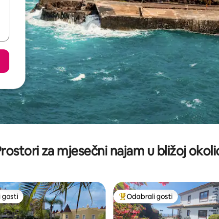
rostori za mjesečni najam u bližoj okoli
 gosti
Odabrali gosti
 gosti
Među najviše rangiranima s oz