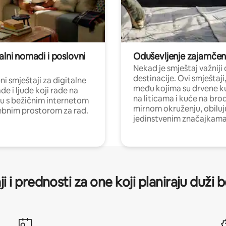
alni nomadi i poslovni
Oduševljenje zajamče
Nekad je smještaj važniji
destinacije. Ovi smještaji
i smještaji za digitalne
među kojima su drvene k
e i ljude koji rade na
na liticama i kuće na bro
nu s bežičnim internetom
mirnom okruženju, obiluj
ebnim prostorom za rad.
jedinstvenim značajkama
ji i prednosti za one koji planiraju duži 