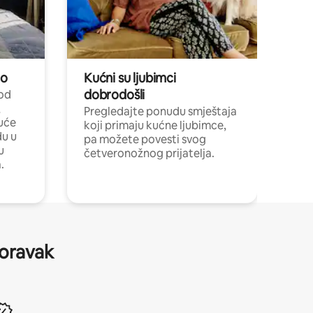
no
Kućni su ljubimci
dobrodošli
 od
,
Pregledajte ponudu smještaja
uće
koji primaju kućne ljubimce,
du u
pa možete povesti svog
u
četveronožnog prijatelja.
.
boravak