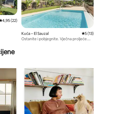
Prosječna ocjena: 4,95/5, recenzija: 22
4,95 (22)
Kuća – El Sauzal
Prosječna ocjena: 5
5 (13)
Ostanite i pobjegnite. Vječna proljeće.
Tenerife.
ijene