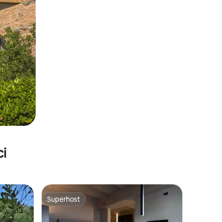
ci
Superhost
Superhost