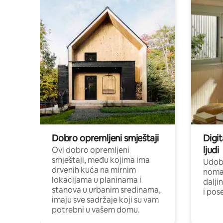
Dobro opremljeni smještaji
Digit
ljudi
Ovi dobro opremljeni
smještaji, među kojima ima
Udobn
drvenih kuća na mirnim
nomad
lokacijama u planinama i
dalji
stanova u urbanim sredinama,
i pos
imaju sve sadržaje koji su vam
potrebni u vašem domu.