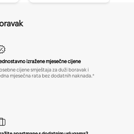
boravak
ednostavno izražene mjesečne cijene
osebne cijene smještaja za duži boravak i
edna mjesečna rata bez dodatnih naknada.*
ražite apartmane s dodatnim uslugama?