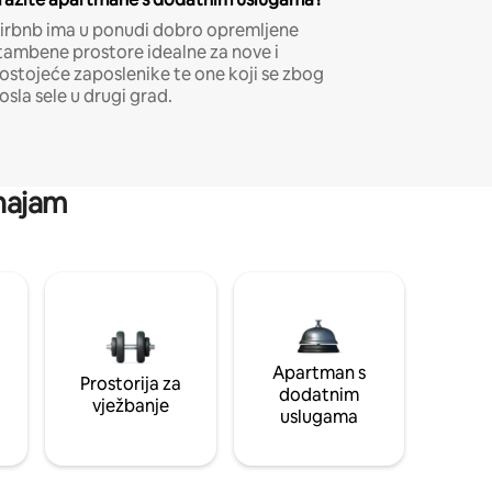
irbnb ima u ponudi dobro opremljene
tambene prostore idealne za nove i
ostojeće zaposlenike te one koji se zbog
osla sele u drugi grad.
 najam
Apartman s
Prostorija za
dodatnim
vježbanje
uslugama