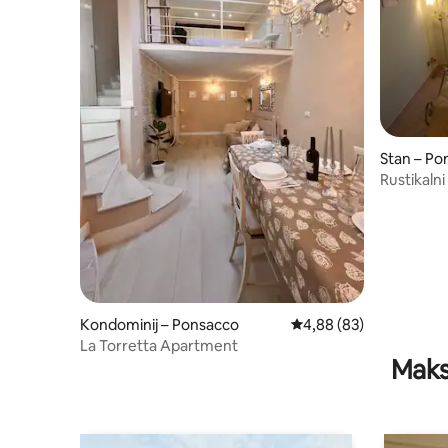
Stan – Po
Rustikaln
Kondominij – Ponsacco
Prosječna ocjena: 4,88/
4,88 (83)
La Torretta Apartment
Maks