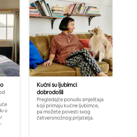
no
Kućni su ljubimci
dobrodošli
 od
,
Pregledajte ponudu smještaja
uće
koji primaju kućne ljubimce,
du u
pa možete povesti svog
u
četveronožnog prijatelja.
.