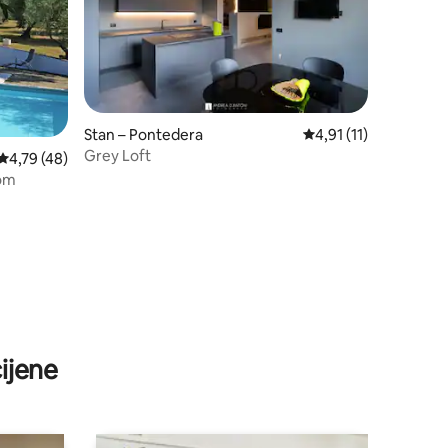
Stan – Pontedera
Prosječna ocjena: 4,91
4,91 (11)
Grey Loft
Prosječna ocjena: 4,79/5, recenzija: 48
4,79 (48)
nom
ijene