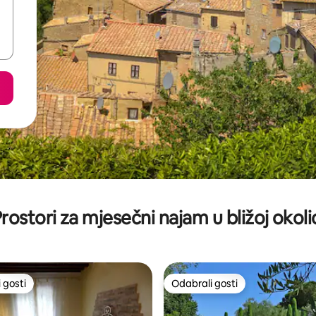
rostori za mjesečni najam u bližoj okoli
 gosti
Odabrali gosti
 gosti
Odabrali gosti