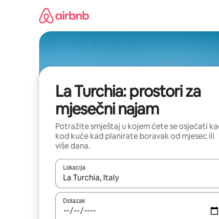
Prijeđi
na
sadržaj
La Turchia: prostori za
mjesečni najam
Potražite smještaj u kojem ćete se osjećati k
kod kuće kad planirate boravak od mjesec ili
više dana.
Lokacija
Kada budu dostupni rezultati, moći ćete ih pregle
Dolazak