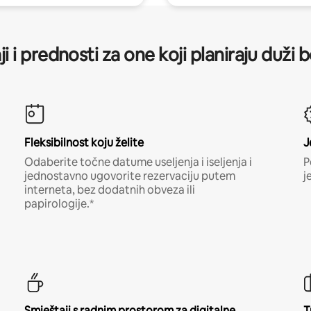
ji i prednosti za one koji planiraju duži 
Fleksibilnost koju želite
J
Odaberite točne datume useljenja i iseljenja i
P
jednostavno ugovorite rezervaciju putem
j
interneta, bez dodatnih obveza ili
papirologije.*
Smještaji s radnim prostorom za digitalne
T