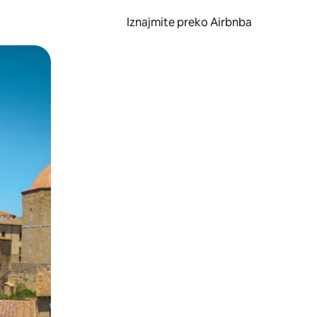
Iznajmite preko Airbnba
li prelaskom prstom po zaslonu.