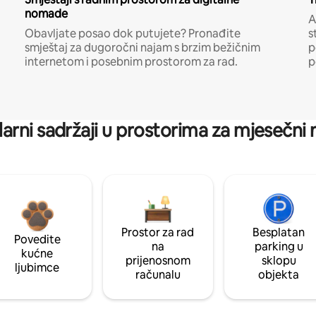
nomade
A
Obavljate posao dok putujete? Pronađite
s
smještaj za dugoročni najam s brzim bežičnim
p
internetom i posebnim prostorom za rad.
p
arni sadržaji u prostorima za mjesečni
Prostor za rad
Besplatan
Povedite
na
parking u
kućne
prijenosnom
sklopu
ljubimce
računalu
objekta