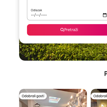
Odlazak
Pretraži
P
Odabrali gosti
Odabrali
Odabrali gosti
Odabrali