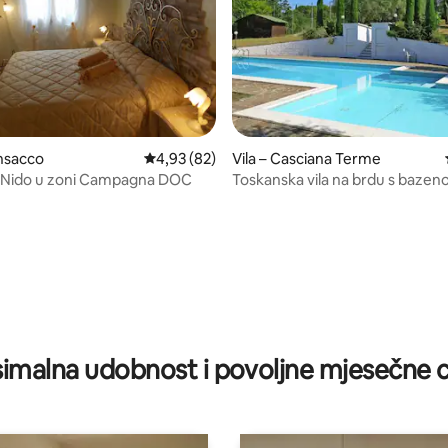
nsacco
Prosječna ocjena: 4,93/5, recenzija: 82
4,93 (82)
Vila – Casciana Terme
i Nido u zoni Campagna DOC
Toskanska vila na brdu s baze
5, recenzija: 83
imalna udobnost i povoljne mjesečne c