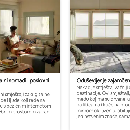
alni nomadi i poslovni
Oduševljenje zajamče
Nekad je smještaj važniji
destinacije. Ovi smještaji
i smještaji za digitalne
među kojima su drvene k
e i ljude koji rade na
na liticama i kuće na bro
nu s bežičnim internetom
mirnom okruženju, obiluj
ebnim prostorom za rad.
jedinstvenim značajkama