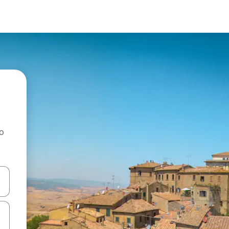
ao
dati koristeći se strelicama prema gore i prema dolje, kao i dodirom i