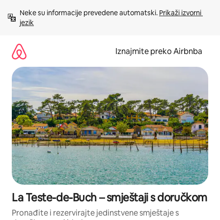
Prijeđi
Neke su informacije prevedene automatski. 
Prikaži izvorni 
na
jezik
sadržaj
Iznajmite preko Airbnba
La Teste-de-Buch – smještaji s doručkom
Pronađite i rezervirajte jedinstvene smještaje s