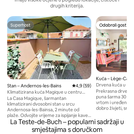
drugih kriterija.
Superhost
Odabrali gosti
Superhost
Odabrali gosti
Kuća – Lège-Cap-
Drvena kuća u Lè
Stan – Andernos-les-Bains
Prosječna ocjena: 4,9/5, recenz
4,9 (59)
Prekrasna drvena 
Klimatizirana kuća Magique u centru
puna šarma 30 m od šume 
grada i 2 minute od plaže
La Casa Magique, šarmantan
vrtom i uređenim terasama na kojima je
klimatizirani dvosobni stan u srcu
dobro živjeti, smj
Andernosa-les-Bainsa, 2 minute od
od centra grada u
plaže. Odvojite vrijeme za ispijanje kave
Prva plaža na ocean
La Teste-de-Buch – popularni sadržaji u
na terasi koja se nalazi na mirnoj lokaciji,
spavaće sobe: 1 kr
na stražnjoj strani ulice. Uživajte u
smještajima s doručkom
140 i 1 krevet u 9
sladoledu na povratku s plaže na