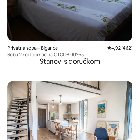
Privatna soba – Biganos
Prosječna ocjen
4,92 (462)
Soba 2 kod domaćina OTCDB 00265
Stanovi s doručkom