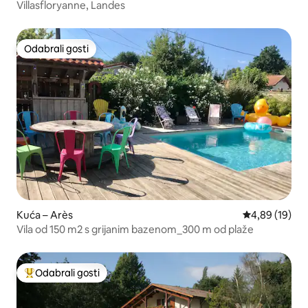
Villasfloryanne, Landes
Odabrali gosti
Odabrali gosti
Kuća – Arès
Prosječna ocje
4,89 (19)
Vila od 150 m2 s grijanim bazenom_300 m od plaže
Odabrali gosti
Među najviše rangiranima s oznakom „Odabrali gosti”