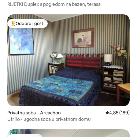
RIJETKI Duplex s pogledom na bazen, terasa
Odabrali gosti
Među najviše rangiranima s oznakom „Odabrali gosti”
Privatna soba – Arcachon
Prosječna ocjen
4,85 (189)
Utrillo - ugodna soba u privatnom domu