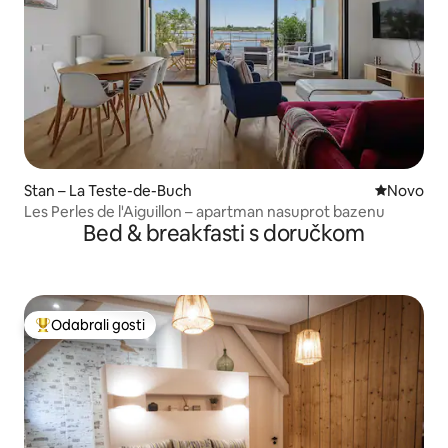
Stan – La Teste-de-Buch
Novi smješ
Novo
Les Perles de l'Aiguillon – apartman nasuprot bazenu
Bed & breakfasti s doručkom
Odabrali gosti
Među najviše rangiranima s oznakom „Odabrali gosti”