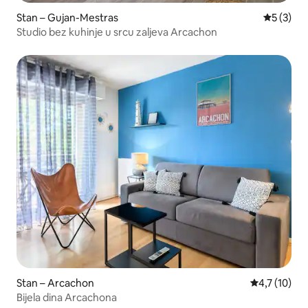
Stan – Gujan-Mestras
Prosječna
5 (3)
Studio bez kuhinje u srcu zaljeva Arcachon
Stan – Arcachon
Prosječna oc
4,7 (10)
Bijela dina Arcachona