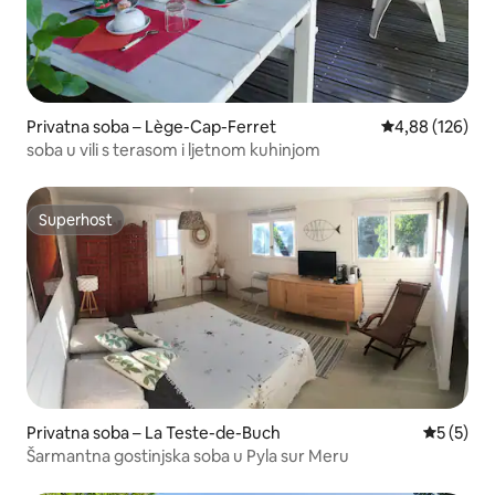
Privatna soba – Lège-Cap-Ferret
Prosječna ocjen
4,88 (126)
soba u vili s terasom i ljetnom kuhinjom
Superhost
Superhost
Privatna soba – La Teste-de-Buch
Prosječna
5 (5)
Šarmantna gostinjska soba u Pyla sur Meru