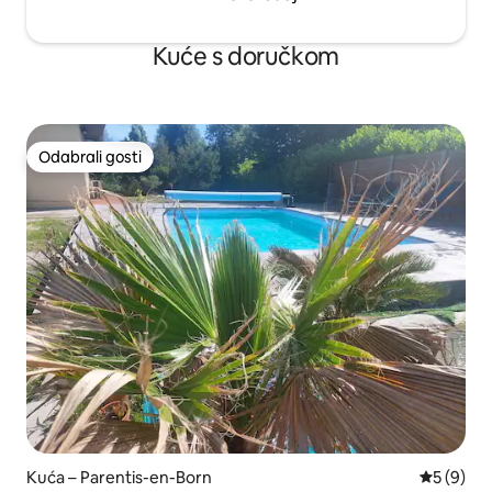
Kuće s doručkom
Odabrali gosti
Odabrali gosti
Kuća – Parentis-en-Born
Prosječna
5 (9)