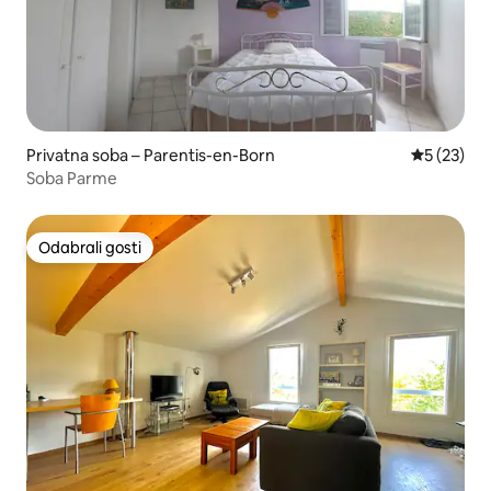
Privatna soba – Parentis-en-Born
Prosječna 
5 (23)
Soba Parme
Odabrali gosti
Odabrali gosti