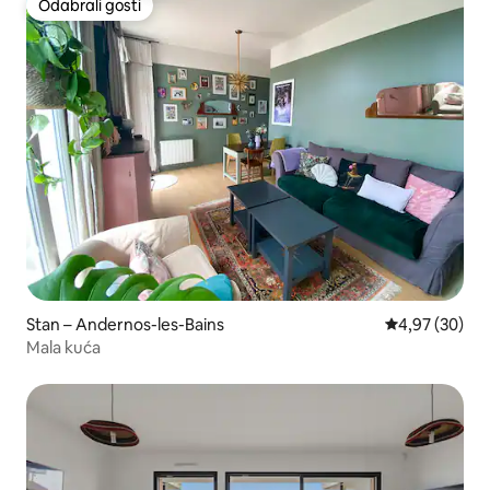
Odabrali gosti
Odabrali gosti
Stan – Andernos-les-Bains
Prosječna ocje
4,97 (30)
Mala kuća