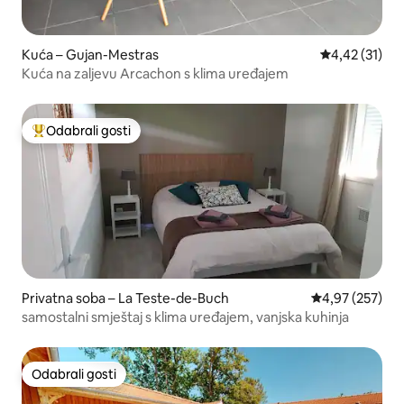
Kuća – Gujan-Mestras
Prosječna ocje
4,42 (31)
Kuća na zaljevu Arcachon s klima uređajem
Odabrali gosti
Među najviše rangiranima s oznakom „Odabrali gosti”
Privatna soba – La Teste-de-Buch
Prosječna ocjen
4,97 (257)
samostalni smještaj s klima uređajem, vanjska kuhinja
Odabrali gosti
Odabrali gosti