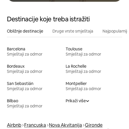
Destinacije koje treba istražiti
Obližnje destinacije
Druge vrste smještaja
Najpopularnije
Barcelona
Toulouse
Smještaji za odmor
Smještaji za odmor
Bordeaux
La Rochelle
Smještaji za odmor
Smještaji za odmor
San Sebastián
Montpellier
Smještaji za odmor
Smještaji za odmor
Bilbao
Prikaži više
Smještaji za odmor
Airbnb
Francuska
Nova Akvitanija
Gironde