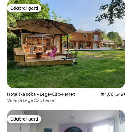
Odabrali gosti
Odabrali gosti
Hotelska soba – Lège-Cap-Ferret
Prosječna ocjen
4,86 (349)
Vinarija Lege Cap Ferret
Odabrali gosti
Odabrali gosti