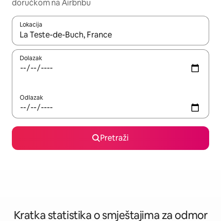
doručkom na Airbnbu
Lokacija
Kada budu dostupni rezultati, moći ćete ih pregledati koristeći
Dolazak
Odlazak
Pretraži
Kratka statistika o smještajima za odmor