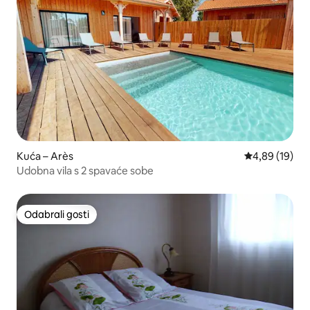
Kuća – Arès
Prosječna ocje
4,89 (19)
Udobna vila s 2 spavaće sobe
Odabrali gosti
Odabrali gosti