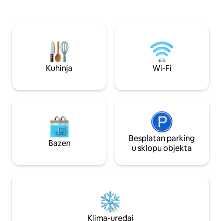
opremljena kuhinj
pješačkoj ulici. Uživajte u udobnosti
Dnevni boravak s TV-om, in
klimatizirane sobe. Idealna za parove,
društvenim igrama
obitelji, prijatelje, djecu i bebe, ova
kadom, odvojeni WC. Mogu
udobna čahura učinit će da se osjećate
naknade za čišćenj
kao kod kuće. Sve vam je na
eura.
raspolaganju za boravak između
opuštanja i otkrića. Posjetite nas uskoro
Kuhinja
Wi-Fi
💫
Besplatan parking
Bazen
u sklopu objekta
Klima-uređaj