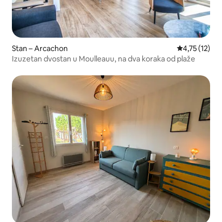
Stan – Arcachon
Prosječna ocj
4,75 (12)
Izuzetan dvostan u Moulleauu, na dva koraka od plaže