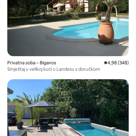
Privatna soba – Biganos
Prosječna ocjen
4,98 (348)
Smještaj u velikoj kući u Landesu s doručkom