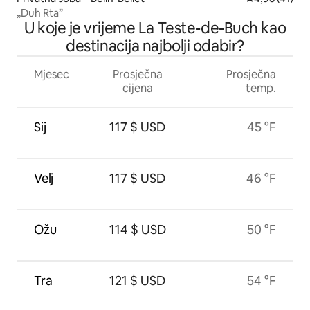
„Duh Rta”
U koje je vrijeme La Teste-de-Buch kao
destinacija najbolji odabir?
Mjesec
Prosječna
Prosječna
cijena
temp.
Sij
117 $ USD
45 °F
Velj
117 $ USD
46 °F
Ožu
114 $ USD
50 °F
Tra
121 $ USD
54 °F