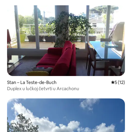
Stan – La Teste-de-Buch
Prosječna 
5 (12)
Duplex u lučkoj četvrti u Arcachonu