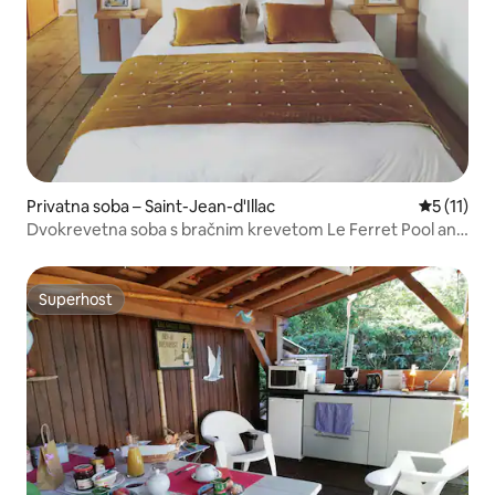
Privatna soba – Saint-Jean-d'Illac
Prosječna 
5 (11)
Dvokrevetna soba s bračnim krevetom Le Ferret Pool and
Garden View
Superhost
Superhost