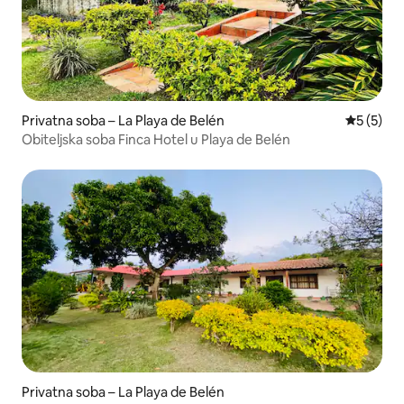
Privatna soba – La Playa de Belén
Prosječna
5 (5)
Obiteljska soba Finca Hotel u Playa de Belén
Privatna soba – La Playa de Belén