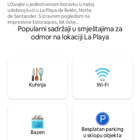
Uživajte u jedinstvenom boravku u našoj
udobnoj kući u La Playa de Belén, Norte
de Santander. S izravnim pogledom na
impresivne Estoraques, bit ćete
Popularni sadržaji u smještajima za
okruženi prirodom i mirnošću. Kuća je
udaljena samo nekoliko minuta od
odmor na lokaciji La Playa
centra grada, a ima prekrasnu terasu s
vrtom koja je idealna za opuštanje.
Savršeno za opuštanje i istraživanje
jednog od najljepših krajolika Kolumbije.
Kuhinja
Wi-Fi
Besplatan parking
Bazen
u sklopu objekta