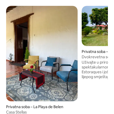
Privatna soba – La
Dvokrevetna soba 
de Belén
Uživajte u prirodi,
spektakularnom po
Estoraques i još m
lijepog smještaja.
Privatna soba – La Playa de Belen
Casa Stellas