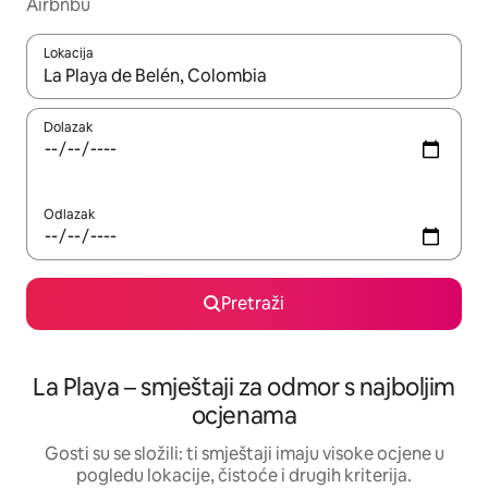
Airbnbu
Lokacija
Kada budu dostupni rezultati, moći ćete ih pregledati koristeći
Dolazak
Odlazak
Pretraži
La Playa – smještaji za odmor s najboljim
ocjenama
Gosti su se složili: ti smještaji imaju visoke ocjene u
pogledu lokacije, čistoće i drugih kriterija.