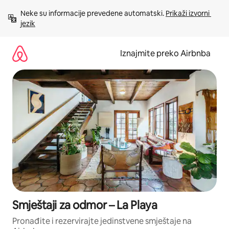
Prijeđi
Neke su informacije prevedene automatski. 
Prikaži izvorni 
na
jezik
sadržaj
Iznajmite preko Airbnba
Smještaji za odmor – La Playa
Pronađite i rezervirajte jedinstvene smještaje na