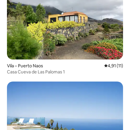
Vila – Puerto Naos
Prosječna ocj
4,91 (11)
Casa Cueva de Las Palomas 1