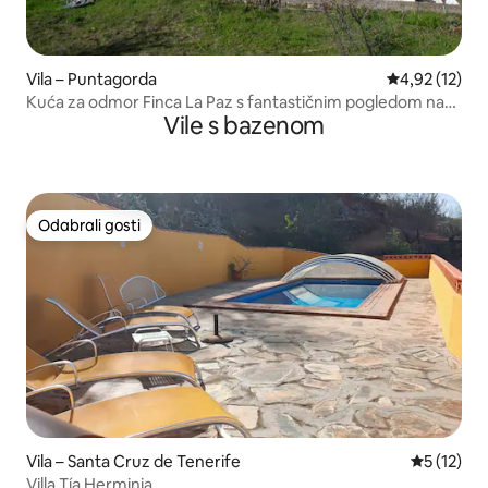
Vila – Puntagorda
Prosječna ocje
4,92 (12)
Kuća za odmor Finca La Paz s fantastičnim pogledom na
Vile s bazenom
more
Odabrali gosti
Odabrali gosti
Vila – Santa Cruz de Tenerife
Prosječna 
5 (12)
Villa Tía Herminia