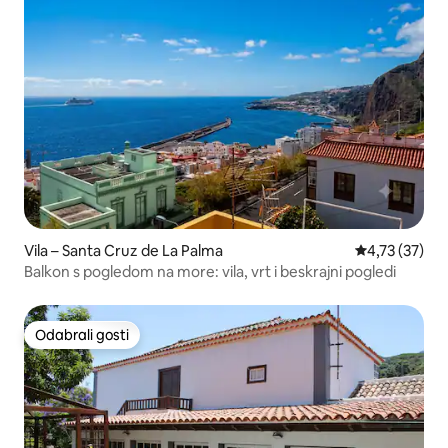
Vila – Santa Cruz de La Palma
Prosječna ocje
4,73 (37)
Balkon s pogledom na more: vila, vrt i beskrajni pogledi
Odabrali gosti
Odabrali gosti