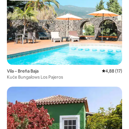
Vila – Breña Baja
Prosječna ocje
4,88 (17)
Kuće Bungalows Los Pajeros