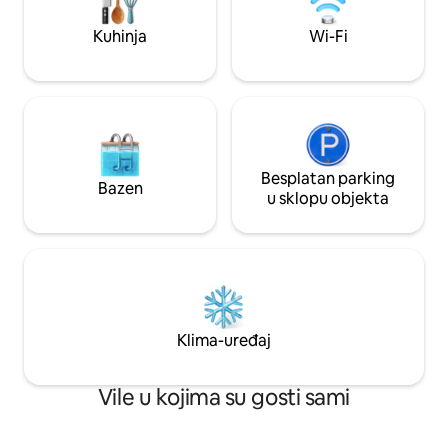
televizor te besplatno i sigurno
fantastičnih ekster
parkiralište.
Kuhinja
Wi-Fi
Besplatan parking
Bazen
u sklopu objekta
Klima-uređaj
Vile u kojima su gosti sami