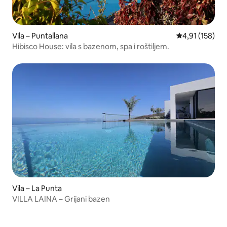
Vila – Puntallana
Prosječna ocjen
4,91 (158)
Hibisco House: vila s bazenom, spa i roštiljem.
Vila – La Punta
VILLA LAINA – Grijani bazen