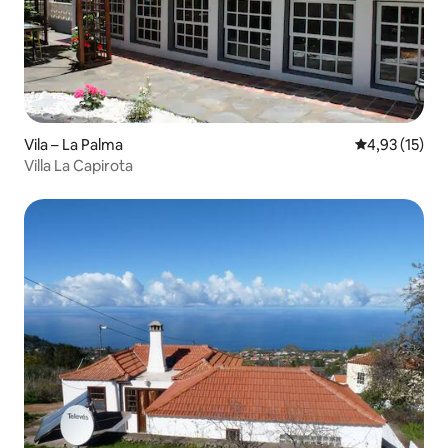
Vila – La Palma
Prosječna ocje
4,93 (15)
Villa La Capirota