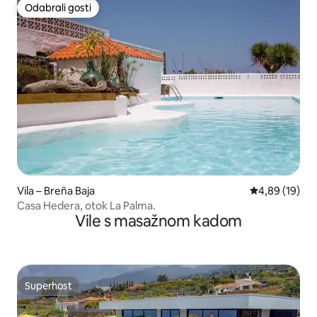
Odabrali gosti
Odabrali gosti
Vila – Breña Baja
Prosječna ocje
4,89 (19)
Casa Hedera, otok La Palma.
Vile s masažnom kadom
Superhost
Superhost