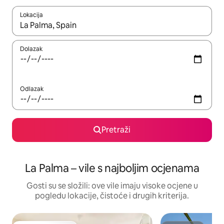
Lokacija
Kada budu dostupni rezultati, moći ćete ih pregledati koristeći
Dolazak
Odlazak
Pretraži
La Palma – vile s najboljim ocjenama
Gosti su se složili: ove vile imaju visoke ocjene u
pogledu lokacije, čistoće i drugih kriterija.