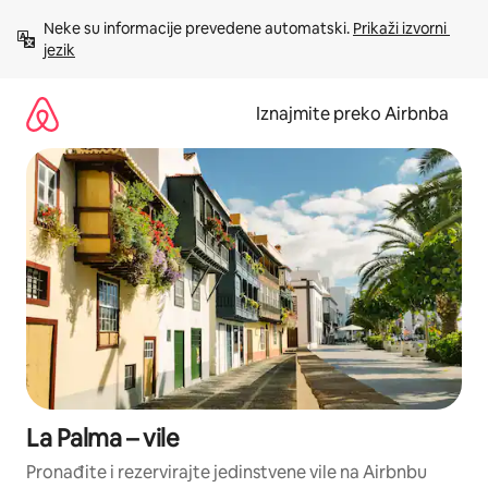
Prijeđi
Neke su informacije prevedene automatski. 
Prikaži izvorni 
na
jezik
sadržaj
Iznajmite preko Airbnba
La Palma – vile
Pronađite i rezervirajte jedinstvene vile na Airbnbu