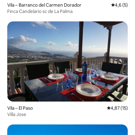
Vila – Barranco del Carmen Dorador
Prosječna o
4,6 (5)
Finca Candelario sc de La Palma
Vila – El Paso
Prosječna ocje
4,87 (15)
Villa Jose