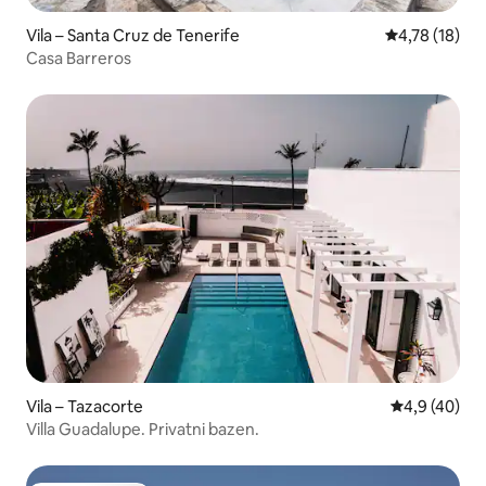
Vila – Santa Cruz de Tenerife
Prosječna ocje
4,78 (18)
Casa Barreros
Vila – Tazacorte
Prosječna ocj
4,9 (40)
Villa Guadalupe. Privatni bazen.