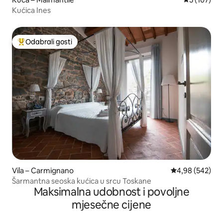
Kućica Ines
Odabrali gosti
Među najviše rangiranima s oznakom „Odabrali gosti”
Vila – Carmignano
Prosječna ocjen
4,98 (542)
Šarmantna seoska kućica u srcu Toskane
Maksimalna udobnost i povoljne
mjesečne cijene