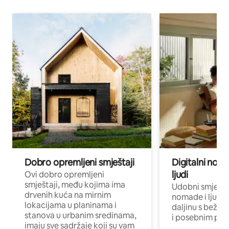
Dobro opremljeni smještaji
Digitalni noma
ljudi
Ovi dobro opremljeni
smještaji, među kojima ima
Udobni smještaj
drvenih kuća na mirnim
nomade i ljude 
lokacijama u planinama i
daljinu s bežič
stanova u urbanim sredinama,
i posebnim pro
imaju sve sadržaje koji su vam