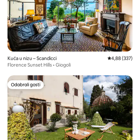
Kuća u nizu – Scandicci
Prosječna ocjen
4,88 (337)
Florence Sunset Hills • Giogoli
Odabrali gosti
Odabrali gosti