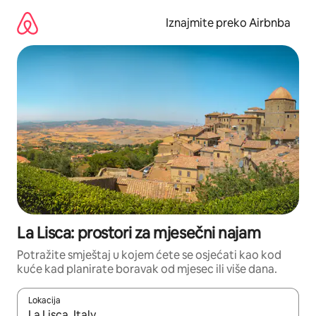
Prijeđi
na
Iznajmite preko Airbnba
sadržaj
La Lisca: prostori za mjesečni najam
Potražite smještaj u kojem ćete se osjećati kao kod
kuće kad planirate boravak od mjesec ili više dana.
Lokacija
Kada budu dostupni rezultati, moći ćete ih pregledati koristeći