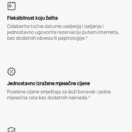
Fleksibilnost koju želite
Odaberite točne datume useljenja i iseljenja i
jednostavno ugovorite rezervaciju putem interneta,
bez dodatnih obveza ili papirologije.*
Jednostavno izražene mjesečne cijene
Posebne cijene smještaja za duži boravak i jedna
mjesečna rata bez dodatnih naknada.*