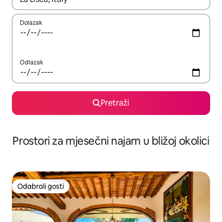
Dolazak
Odlazak
Pretraži
Prostori za mjesečni najam u bližoj okolici
Odabrali gosti
Odabrali gosti