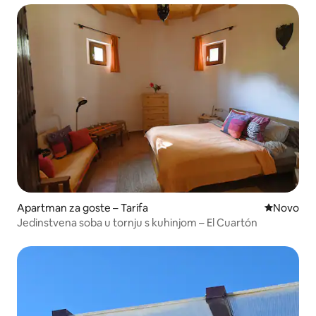
Apartman za goste – Tarifa
Novi smješ
Novo
Jedinstvena soba u tornju s kuhinjom – El Cuartón