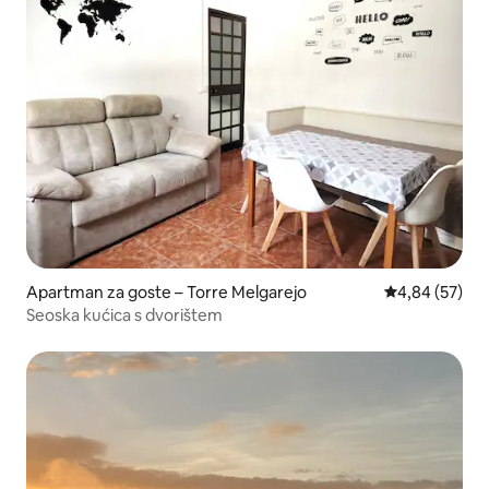
Apartman za goste – Torre Melgarejo
Prosječna ocje
4,84 (57)
Seoska kućica s dvorištem