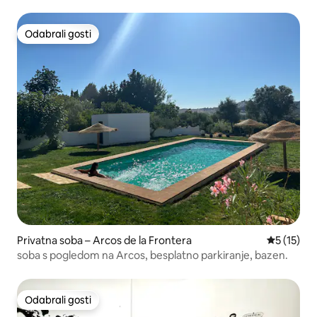
Odabrali gosti
Odabrali gosti
Privatna soba – Arcos de la Frontera
Prosječna 
5 (15)
soba s pogledom na Arcos, besplatno parkiranje, bazen.
Odabrali gosti
Odabrali gosti