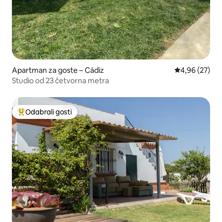
Apartman za goste – Cádiz
Prosječna ocje
4,96 (27)
Studio od 23 četvorna metra
Odabrali gosti
Među najviše rangiranima s oznakom „Odabrali gosti”