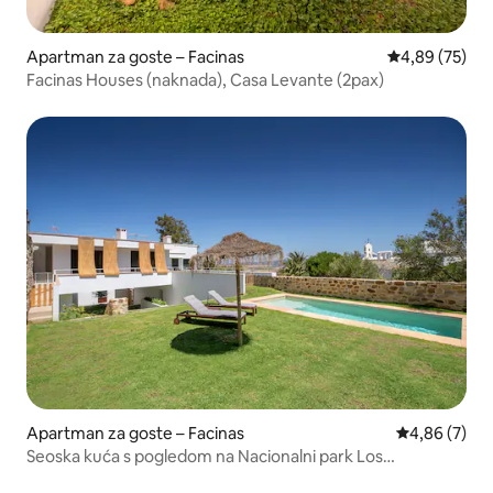
Apartman za goste – Facinas
Prosječna ocje
4,89 (75)
Facinas Houses (naknada), Casa Levante (2pax)
Apartman za goste – Facinas
Prosječna ocj
4,86 (7)
Seoska kuća s pogledom na Nacionalni park Los
Alcornocales