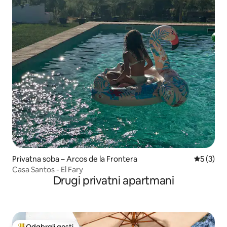
Privatna soba – Arcos de la Frontera
Prosječna
5 (3)
Casa Santos - El Fary
Drugi privatni apartmani
Odabrali gosti