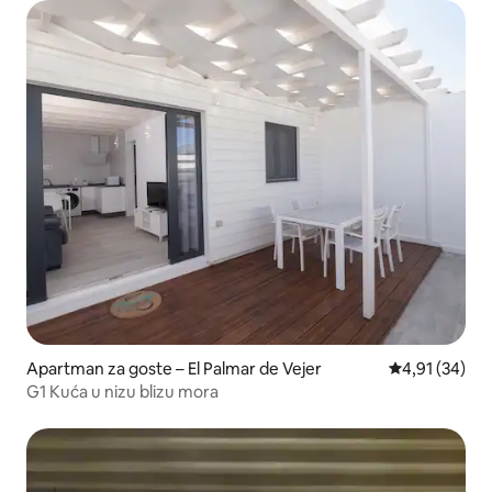
Apartman za goste – El Palmar de Vejer
Prosječna ocje
4,91 (34)
G1 Kuća u nizu blizu mora