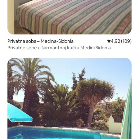
Privatna soba – Medina-Sidonia
Prosječna ocjen
4,92 (109)
Privatne sobe u šarmantnoj kući u Medini Sidonia