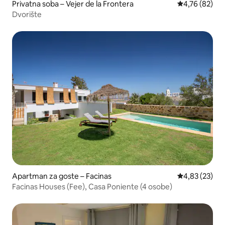
Privatna soba – Vejer de la Frontera
Prosječna ocje
4,76 (82)
Dvorište
Apartman za goste – Facinas
Prosječna ocje
4,83 (23)
Facinas Houses (Fee), Casa Poniente (4 osobe)