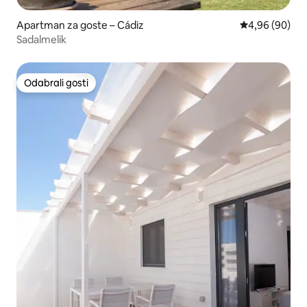
Apartman za goste – Cádiz
Prosječna ocje
4,96 (90)
Sadalmelik
Odabrali gosti
Odabrali gosti