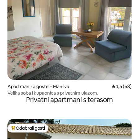
Apartman za goste – Manilva
Prosječna ocj
4,5 (68)
Velika soba i kupaonica s privatnim ulazom.
Privatni apartmani s terasom
Odabrali gosti
Među najviše rangiranima s oznakom „Odabrali gosti”