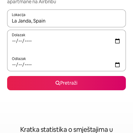
apartmane na Airbnbu
Lokacija
Kada budu dostupni rezultati, moći ćete ih pregledati koristeći
Dolazak
Odlazak
Pretraži
Kratka statistika o smještajima u