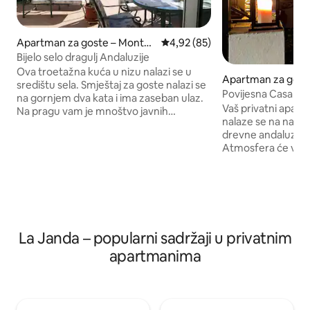
Apartman za goste – Montec
Prosječna ocjena: 4,92/5, recen
4,92 (85)
orto
Bijelo selo dragulj Andaluzije
Ova troetažna kuća u nizu nalazi se u
Apartman za goste
središtu sela. Smještaj za goste nalazi se
Frontera
Povijesna Casa Pa
na gornjem dva kata i ima zaseban ulaz.
pogledom na Arc
Vaš privatni apart
Na pragu vam je mnoštvo javnih
nalaze se na najvi
parkirališnih mjesta i sadržaja, npr.
drevne andaluzijs
barova, kafića/restorana, trgovina i
Atmosfera će vam p
banaka. Seoski bazen otvoren je tijekom
pripremiti vas za d
ljeta. Raspored uključuje modernu
veličanstvenog, p
kuhinju i glavnu kupaonicu, udobnu sobu
Blanca. Apartmanu, kuhinji i kupaonici
za sjedenje s bežičnim internetom, tri
pristupa se iz luč
spavaće sobe, komunalne usluge i
otvorenom s pogl
vrhunsku terasu na krovu. Interakcija s
Sjenovita krovna t
gostima Pregled susjedstva Kretanje
La Janda – popularni sadržaji u privatnim
objedovanje i opu
gradskom četvrti
apartmanima
nudi pogled na star
krajolik i naše pre
oduzima dah.