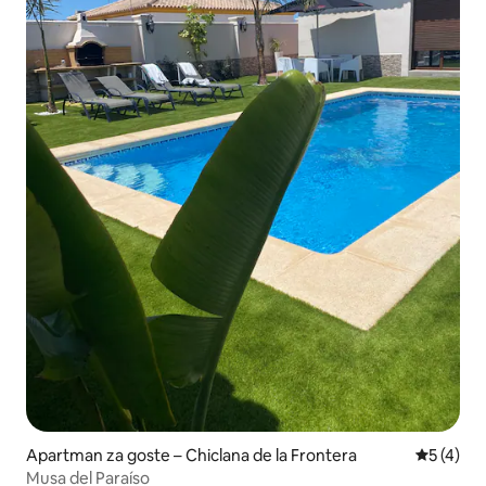
Apartman za goste – Chiclana de la Frontera
Prosječna
5 (4)
Musa del Paraíso