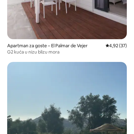
Apartman za goste – El Palmar de Vejer
Prosječna ocje
4,92 (37)
G2 kuća u nizu blizu mora