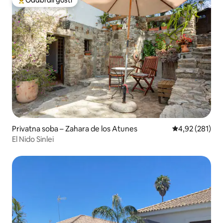
Među najviše rangiranima s oznakom „Odabrali gosti”
Privatna soba – Zahara de los Atunes
Prosječna ocjen
4,92 (281)
El Nido Sinlei