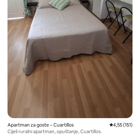
Apartman za goste – Cuartillos
Prosječna ocje
4,55 (151)
Cijeli ruralni apartman, opuštanje, Cuartillos.