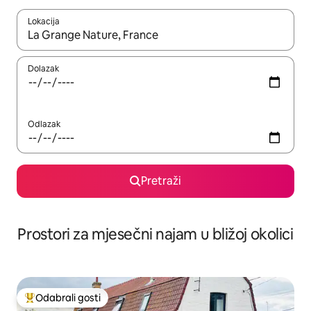
Lokacija
Kada budu dostupni rezultati, moći ćete ih pregledati koristeći
Dolazak
Odlazak
Pretraži
Prostori za mjesečni najam u bližoj okolici
Odabrali gosti
Među najviše rangiranima s oznakom „Odabrali gosti”