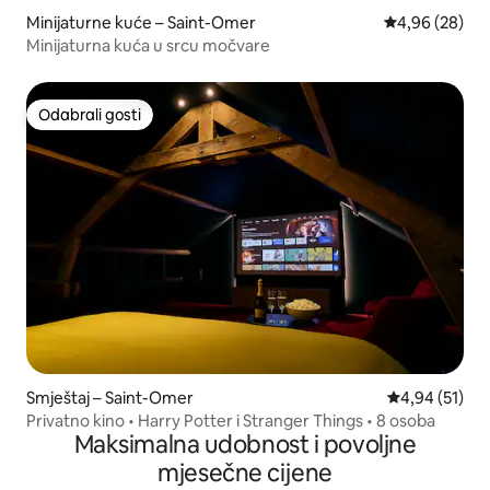
Minijaturne kuće – Saint-Omer
Prosječna ocje
4,96 (28)
Minijaturna kuća u srcu močvare
Odabrali gosti
Odabrali gosti
Smještaj – Saint-Omer
Prosječna ocje
4,94 (51)
Privatno kino • Harry Potter i Stranger Things • 8 osoba
Maksimalna udobnost i povoljne
mjesečne cijene