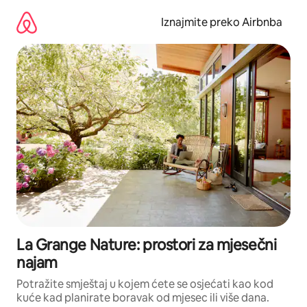
Prijeđi
na
Iznajmite preko Airbnba
sadržaj
La Grange Nature: prostori za mjesečni
najam
Potražite smještaj u kojem ćete se osjećati kao kod
kuće kad planirate boravak od mjesec ili više dana.