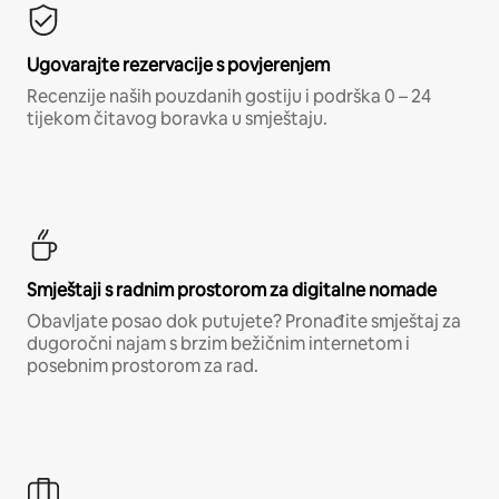
Ugovarajte rezervacije s povjerenjem
Recenzije naših pouzdanih gostiju i podrška 0 – 24
tijekom čitavog boravka u smještaju.
Smještaji s radnim prostorom za digitalne nomade
Obavljate posao dok putujete? Pronađite smještaj za
dugoročni najam s brzim bežičnim internetom i
posebnim prostorom za rad.