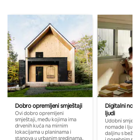
Dobro opremljeni smještaji
Digitalni noma
ljudi
Ovi dobro opremljeni
smještaji, među kojima ima
Udobni smještaj
drvenih kuća na mirnim
nomade i ljude 
lokacijama u planinama i
daljinu s bežič
stanova u urbanim sredinama,
i posebnim pro