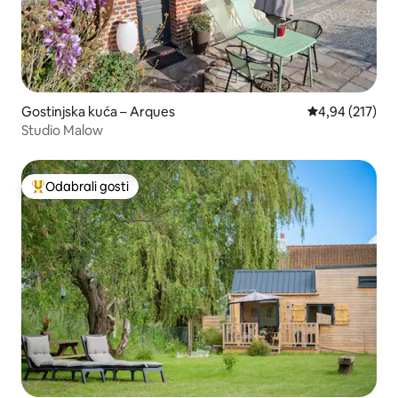
Gostinjska kuća – Arques
Prosječna ocjen
4,94 (217)
Studio Malow
Odabrali gosti
Među najviše rangiranima s oznakom „Odabrali gosti”