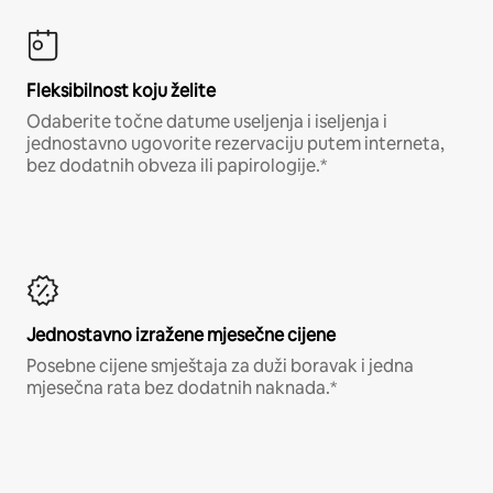
Fleksibilnost koju želite
Odaberite točne datume useljenja i iseljenja i
jednostavno ugovorite rezervaciju putem interneta,
bez dodatnih obveza ili papirologije.*
Jednostavno izražene mjesečne cijene
Posebne cijene smještaja za duži boravak i jedna
mjesečna rata bez dodatnih naknada.*