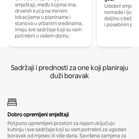
smještaji, među kojima ima
Udobni smještaj
drvenih kuća na mirnim
nomade i ljude 
lokacijama u planinama i
daljinu s bežič
stanova u urbanim sredinama,
i posebnim pro
imaju sve sadržaje koji su vam
potrebni u vašem domu.
Sadržaji i prednosti za one koji planiraju
duži boravak
Dobro opremljeni smještaji
Potpuno opremljeni prostori za najam uključuju
kuhinju i sve sadržaje koji su vam potrebni za ugodan
boravak od mjesec ili više dana. Savršena zamjena za