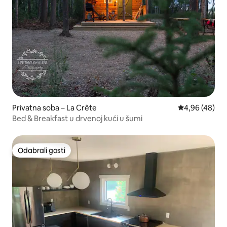
Privatna soba – La Crête
Prosječna ocje
4,96 (48)
Bed & Breakfast u drvenoj kući u šumi
Odabrali gosti
Odabrali gosti