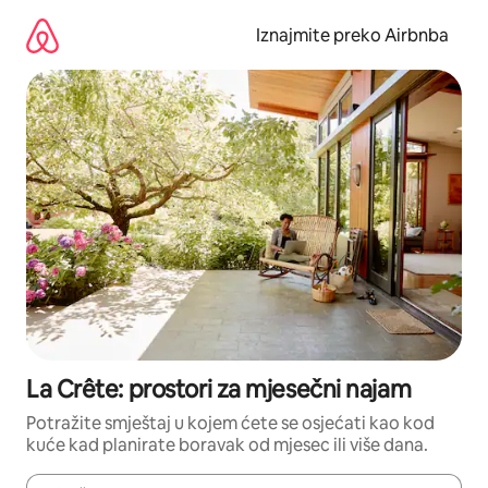
Prijeđi
na
Iznajmite preko Airbnba
sadržaj
La Crête: prostori za mjesečni najam
Potražite smještaj u kojem ćete se osjećati kao kod
kuće kad planirate boravak od mjesec ili više dana.