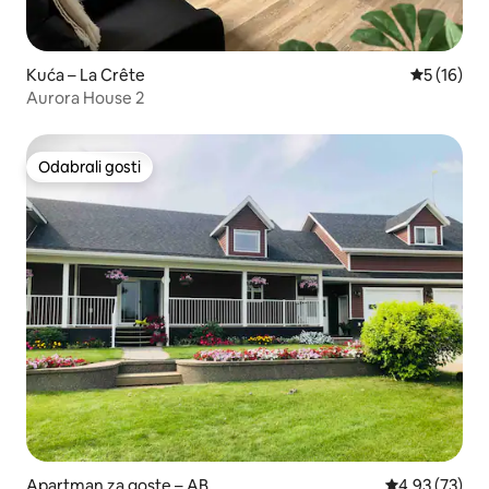
Kuća – La Crête
Prosječna 
5 (16)
Aurora House 2
Odabrali gosti
Odabrali gosti
Apartman za goste – AB
Prosječna ocje
4,93 (73)