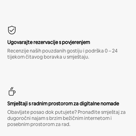
Ugovarajte rezervacije s povjerenjem
Recenzije naših pouzdanih gostiju i podrška 0 – 24
tijekom čitavog boravka u smještaju.
Smještaji s radnim prostorom za digitalne nomade
Obavljate posao dok putujete? Pronađite smještaj za
dugoročni najam s brzim bežičnim internetom i
posebnim prostorom za rad.