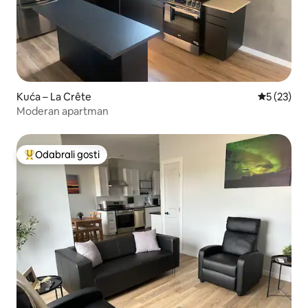
Kuća – La Crête
Prosječna 
5 (23)
Moderan apartman
Odabrali gosti
Među najviše rangiranima s oznakom „Odabrali gosti”