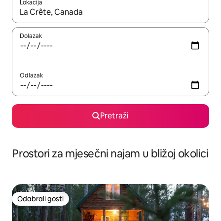
Lokacija
Kada budu dostupni rezultati, moći ćete ih pregledati koristeći
Dolazak
Odlazak
Pretraži
Prostori za mjesečni najam u bližoj okolici
Odabrali gosti
Odabrali gosti