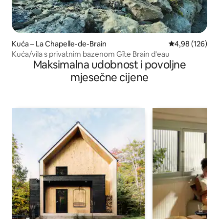
Kuća – La Chapelle-de-Brain
Prosječna ocjen
4,98 (126)
Kuća/vila s privatnim bazenom Gîte Brain d'eau
Maksimalna udobnost i povoljne
mjesečne cijene