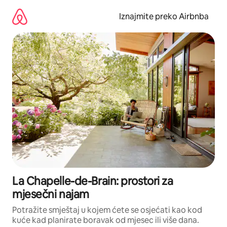
Prijeđi
na
Iznajmite preko Airbnba
sadržaj
La Chapelle-de-Brain: prostori za
mjesečni najam
Potražite smještaj u kojem ćete se osjećati kao kod
kuće kad planirate boravak od mjesec ili više dana.