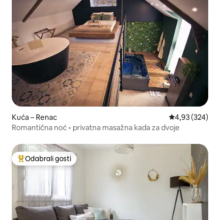
Kuća – Renac
Prosječna ocjen
4,93 (324)
Romantična noć • privatna masažna kada za dvoje
Odabrali gosti
Među najviše rangiranima s oznakom „Odabrali gosti”