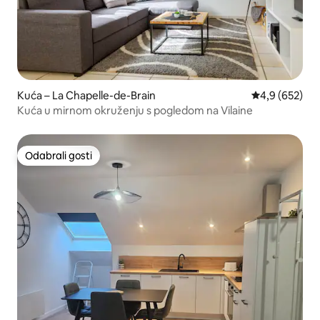
Kuća – La Chapelle-de-Brain
Prosječna ocje
4,9 (652)
Kuća u mirnom okruženju s pogledom na Vilaine
Odabrali gosti
Odabrali gosti