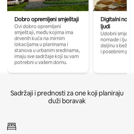
Dobro opremljeni smještaji
Digitalni noma
ljudi
Ovi dobro opremljeni
smještaji, među kojima ima
Udobni smještaj
drvenih kuća na mirnim
nomade i ljude 
lokacijama u planinama i
daljinu s bežič
stanova u urbanim sredinama,
i posebnim pro
imaju sve sadržaje koji su vam
potrebni u vašem domu.
Sadržaji i prednosti za one koji planiraju
duži boravak