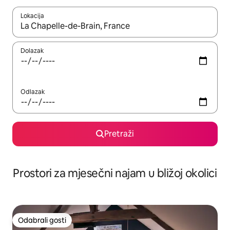
Lokacija
Kada budu dostupni rezultati, moći ćete ih pregledati koristeći
Dolazak
Odlazak
Pretraži
Prostori za mjesečni najam u bližoj okolici
Odabrali gosti
Odabrali gosti