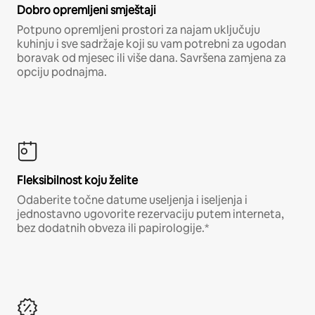
Dobro opremljeni smještaji
Potpuno opremljeni prostori za najam uključuju
kuhinju i sve sadržaje koji su vam potrebni za ugodan
boravak od mjesec ili više dana. Savršena zamjena za
opciju podnajma.
Fleksibilnost koju želite
Odaberite točne datume useljenja i iseljenja i
jednostavno ugovorite rezervaciju putem interneta,
bez dodatnih obveza ili papirologije.*