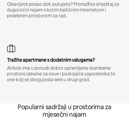
Obavljate posao dok putujete? Pronađite smještaj za
dugoročni najam s brzim bežičnim internetom i
posebnim prostorom za rad.
Tražite apartmane s dodatnim uslugama?
Airbnb ima u ponudi dobro opremljene stambene
prostore idealne za nove i postojeće zaposlenike te
one koji se zbog posla sele u drugi grad.
Popularni sadržaji u prostorima za
mjesečni najam