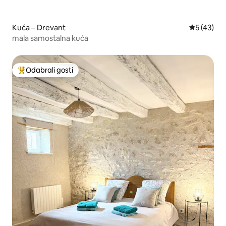
Kuća – Drevant
Prosječna 
5 (43)
mala samostalna kuća
Odabrali gosti
Među najviše rangiranima s oznakom „Odabrali gosti”