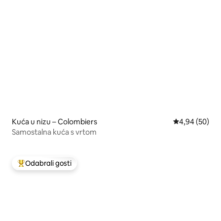
Kuća u nizu – Colombiers
Prosječna ocje
4,94 (50)
Samostalna kuća s vrtom
Odabrali gosti
Među najviše rangiranima s oznakom „Odabrali gosti”