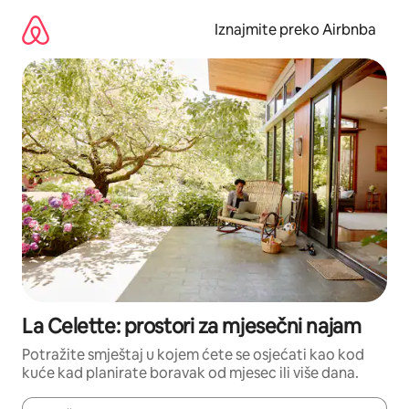
Prijeđi
na
Iznajmite preko Airbnba
sadržaj
La Celette: prostori za mjesečni najam
Potražite smještaj u kojem ćete se osjećati kao kod
kuće kad planirate boravak od mjesec ili više dana.