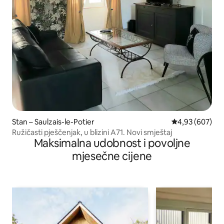
Stan – Saulzais-le-Potier
Prosječna ocjen
4,93 (607)
Ružičasti pješčenjak, u blizini A71. Novi smještaj
Maksimalna udobnost i povoljne
mjesečne cijene