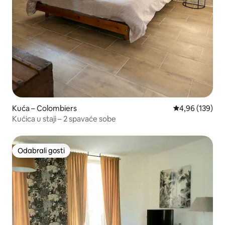
Kuća – Colombiers
Prosječna ocjen
4,96 (139)
Kućica u staji – 2 spavaće sobe
Odabrali gosti
Odabrali gosti