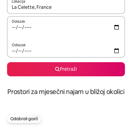
Lokacija
Kada budu dostupni rezultati, moći ćete ih pregledati koristeći
Dolazak
Odlazak
Pretraži
Prostori za mjesečni najam u bližoj okolici
Odabrali gosti
Odabrali gosti