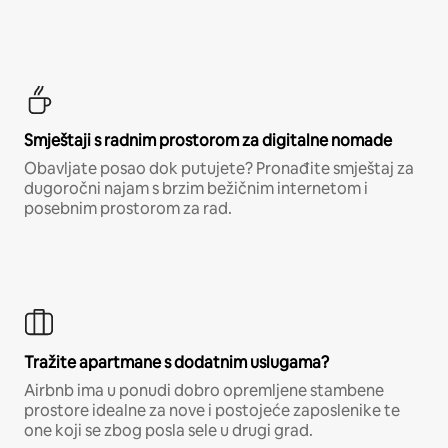
Smještaji s radnim prostorom za digitalne nomade
Obavljate posao dok putujete? Pronađite smještaj za
dugoročni najam s brzim bežičnim internetom i
posebnim prostorom za rad.
Tražite apartmane s dodatnim uslugama?
Airbnb ima u ponudi dobro opremljene stambene
prostore idealne za nove i postojeće zaposlenike te
one koji se zbog posla sele u drugi grad.