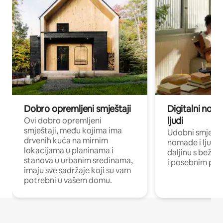
Dobro opremljeni smještaji
Digitalni noma
ljudi
Ovi dobro opremljeni
smještaji, među kojima ima
Udobni smještaj
drvenih kuća na mirnim
nomade i ljude 
lokacijama u planinama i
daljinu s bežič
stanova u urbanim sredinama,
i posebnim pro
imaju sve sadržaje koji su vam
potrebni u vašem domu.