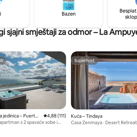
m i panoramskom okruženju,
Besplat
privatnost i mir.
i
Bazen
sklo
gi sjajni smještaji za odmor – La Ampuy
st
Superhost
st
Superhost
5, recenzija: 60
a jedinica – Puerto
Prosječna ocjena: 4,88/5, recenzija: 111
4,88 (111)
Kuća – Tindaya
en
apartman s 2 spavaće sobe i
Casa Zenmaya · Desert Retreat 
m, s pogledom na ocean,