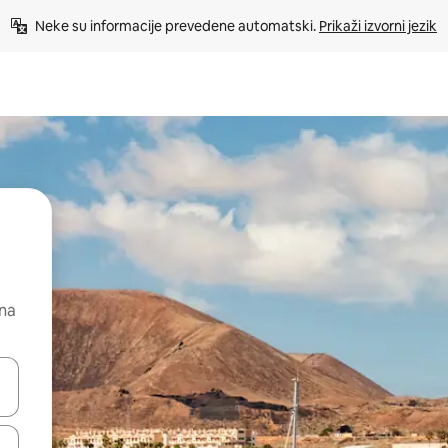
Neke su informacije prevedene automatski. 
Prikaži izvorni jezik
 na
dati koristeći se strelicama prema gore i prema dolje, kao i dodirom i