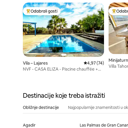
Odabrali gosti
Odabra
Među najviše rangiranima s oznakom „Odabrali gosti”
Među naj
Minijatur
Vila – Lajares
Prosječna ocjena: 4,97/
4,97 (74)
de Gran C
Villa Taho
NVF - CASA ELIZA - Piscine chauffée +
terasa, p
Jacuzzi
Destinacije koje treba istražiti
Obližnje destinacije
Najpopularnije znamenitosti u ok
Agadir
Las Palmas de Gran Canar