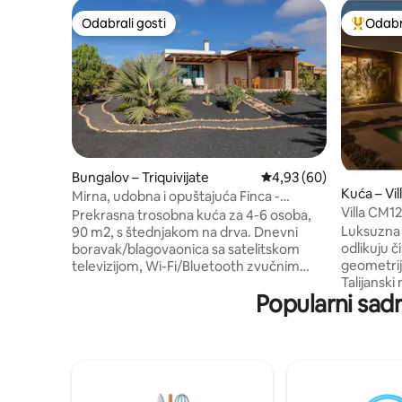
Odabrali gosti
Odabra
Odabrali gosti
Među naj
Bungalov – Triquivijate
Prosječna ocjena: 4,93/
4,93 (60)
Kuća – Vi
Mirna, udobna i opuštajuća Finca -
Villa CM12
Fuerteventura
Prekrasna trosobna kuća za 4-6 osoba,
Luksuzna 
90 m2, s štednjakom na drva. Dnevni
odlikuju č
boravak/blagovaonica sa satelitskom
geometrije
televizijom, Wi-Fi/Bluetooth zvučnim
Talijanski
sustavom. Wi-Fi. Dvije spavaće sobe s po
Popularni sad
obrade st
1 bračnim krevetom. Potpuno
Prozori o
opremljena kuhinja - indukcijska ploča za
otvorene 
kuhanje, pećnica, perilica posuđa,
vulkane, 
hladnjak/zamrzivač. Kupaonica s
pravu zvjezdarnicu.
tušem/WC-om, WC uz nadoplatu. Terasa
predivan p
50 m2, stol za objedovanje, ležaljke,
male sjever