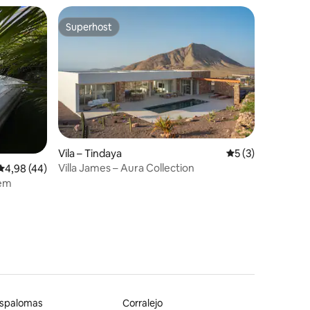
Superhost
Superhost
Vila – Tindaya
Prosječna ocjena: 
5 (3)
Villa James – Aura Collection
Prosječna ocjena: 4,98/5, recenzija: 44
4,98 (44)
jem
spalomas
Corralejo