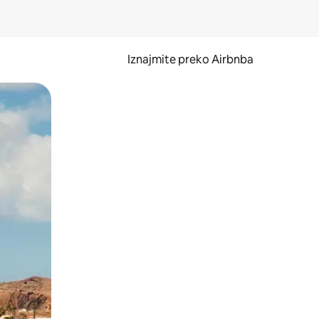
Iznajmite preko Airbnba
li prelaskom prstom po zaslonu.