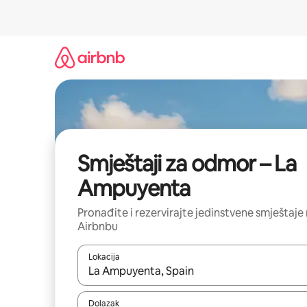
Prijeđi
na
sadržaj
Smještaji za odmor – La
Ampuyenta
Pronađite i rezervirajte jedinstvene smještaje
Airbnbu
Lokacija
Kada budu dostupni rezultati, moći ćete ih pregle
Dolazak