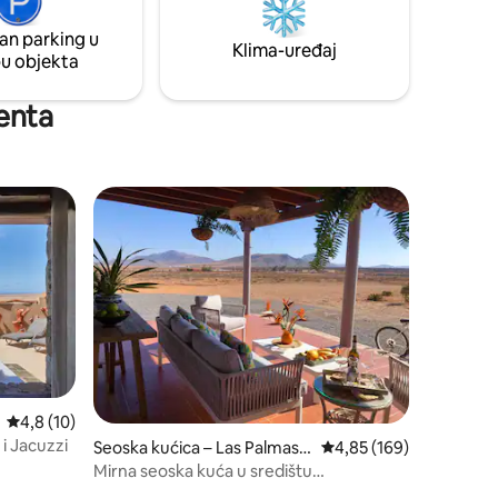
dio svemira, okruženi desecima zviježđa.
an parking u
Klima-uređaj
pu objekta
enta
Prosječna ocjena: 4,8/5, recenzija: 10
4,8 (10)
i Jacuzzi
Seoska kućica – Las Palmas d
Prosječna ocjena: 4,85/
4,85 (169)
e Gran Canaria
Mirna seoska kuća u središtu
Fuerteventure