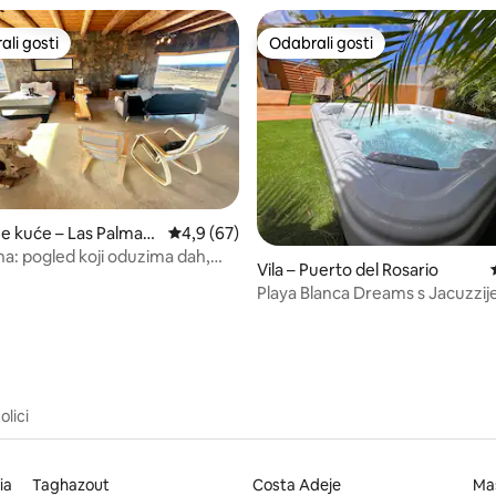
li gosti
Odabrali gosti
više rangiranima s oznakom „Odabrali gosti”
Odabrali gosti
ne kuće – Las Palmas
Prosječna ocjena: 4,9/5, recenzija: 67
4,9 (67)
5, recenzija: 74
anaria
na: pogled koji oduzima dah,
Vila – Puerto del Rosario
arking
Playa Blanca Dreams s Jacuzzi
olici
ia
Taghazout
Costa Adeje
Ma