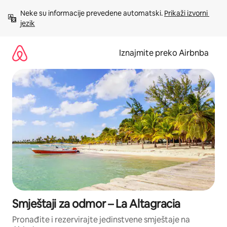
Prijeđi
Neke su informacije prevedene automatski. 
Prikaži izvorni 
na
jezik
sadržaj
Iznajmite preko Airbnba
Smještaji za odmor – La Altagracia
Pronađite i rezervirajte jedinstvene smještaje na