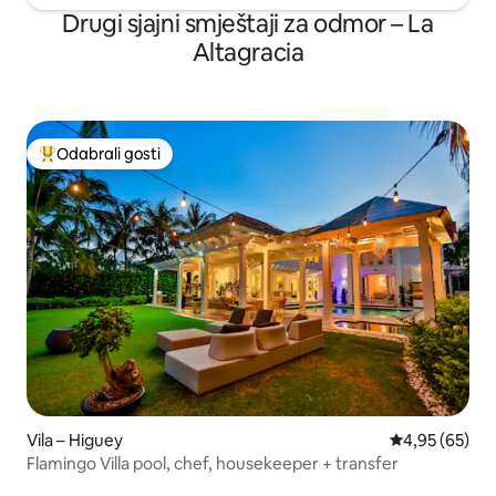
Drugi sjajni smještaji za odmor – La
Altagracia
Odabrali gosti
Među najviše rangiranima s oznakom „Odabrali gosti”
Vila – Higuey
Prosječna ocje
4,95 (65)
Flamingo Villa pool, chef, housekeeper + transfer