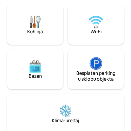
te otvoreni koncept dnevnog boravka.
Okupljanja su doz
Prostrana terasa s prekrasnim bazenom
odobrenje. Primje
i bujnim vrtom kako bi gosti mogli uživati.
naknade. Ako plani
3 minute vožnje do plaže minitas, 7
obratite nam se pr
minuta do marine i Chavona. Uključeno
rezervacije.
je osoblje s punim radnim vremenom
Kuhinja
Wi-Fi
(spremačica/kuharica).
Besplatan parking
Bazen
u sklopu objekta
Klima-uređaj