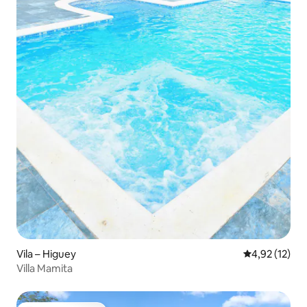
Vila – Higuey
Prosječna ocje
4,92 (12)
Villa Mamita