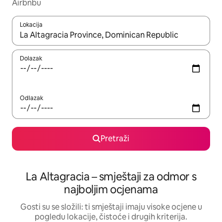
Airbnbu
Lokacija
Kada budu dostupni rezultati, moći ćete ih pregledati koristeći
Dolazak
Odlazak
Pretraži
La Altagracia – smještaji za odmor s
najboljim ocjenama
Gosti su se složili: ti smještaji imaju visoke ocjene u
pogledu lokacije, čistoće i drugih kriterija.