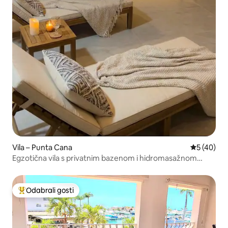
Vila – Punta Cana
Prosječna o
5 (40)
Egzotična vila s privatnim bazenom i hidromasažnom
kadom
Odabrali gosti
Među najviše rangiranima s oznakom „Odabrali gosti”