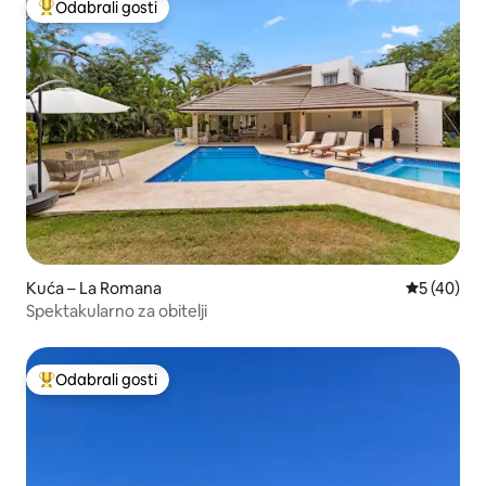
Odabrali gosti
Među najviše rangiranima s oznakom „Odabrali gosti”
Kuća – La Romana
Prosječna o
5 (40)
Spektakularno za obitelji
Odabrali gosti
Među najviše rangiranima s oznakom „Odabrali gosti”