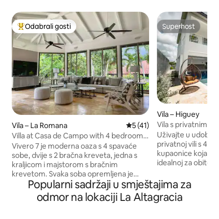
Odabrali gosti
Superhost
Među najviše rangiranima s oznakom „Odabrali gosti”
Superhost
Vila – Higuey
Vila s privatnim b
Vila – La Romana
Prosječna ocjena: 5/5, recen
5 (41)
s 4 spavaće sobe
Uživajte u udobno
Villa at Casa de Campo with 4 bedroom
privatnoj vili s 4 s
and pool.
Vivero 7 je moderna oaza s 4 spavaće
kupaonice koja mož
sobe, dvije s 2 bračna kreveta, jedna s
idealnoj za obitelji
kraljicom i majstorom s bračnim
ima prostrane dne
krevetom. Svaka soba opremljena je
bazen i rezervni 
Popularni sadržaji u smještajima za
novim klima-uređajem i TV-om ravnog
udobnost. Smješt
ekrana, Wi-Fi mrežom, ormarom i
odmor na lokaciji La Altagracia
području u blizini 
vlastitom kupaonicom. Vila ima klima-
privatnost, prostor
uređaj u dnevnom boravku i blagovaonici
savršenu za kratke