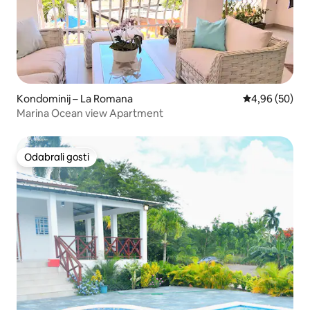
Kondominij – La Romana
Prosječna ocje
4,96 (50)
Marina Ocean view Apartment
Odabrali gosti
Odabrali gosti