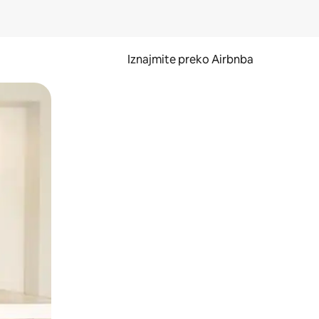
Iznajmite preko Airbnba
li prelaskom prstom po zaslonu.