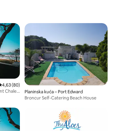
Prosječna ocjena: 4,63/5, recenzija: 80
4,63 (80)
ont Chalet
Planinska kuća – Port Edward
Broncur Self-Catering Beach House