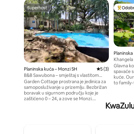
Superhost
Odabra
Superhost
Među naj
Planinska
Khangela
samoposlu
Glavna kol
Planinska kuća – Monzi SH
Prosječna ocjena: 
5 (3)
spavaće s
B&B Sawubona – smještaj s vlastitom
kuće. Our 
kuhinjom
Garden Cottage prostrana je jedinica za
to family-
samoposluživanje u prizemlju. Bezbrižan
ujedinjeni
boravak u sigurnom području koje je
životinje i
zaštićeno 0 – 24, a zove se Monzi.
grmlja. U
KwaZulu-
Dostupni su roštilj i bazen. U selu se nalazi
obitelji il
golf teren s 9 rupa, teniski i squash
mirne sam
tereni, koji se mogu koristiti uz mali
mogućnost
doprinos. Sveta Lucija udaljena je samo 15
pješačkim
minuta, s plažama, trgovinama,
ispod drv
restoranima i parkom močvara
zvijezde 