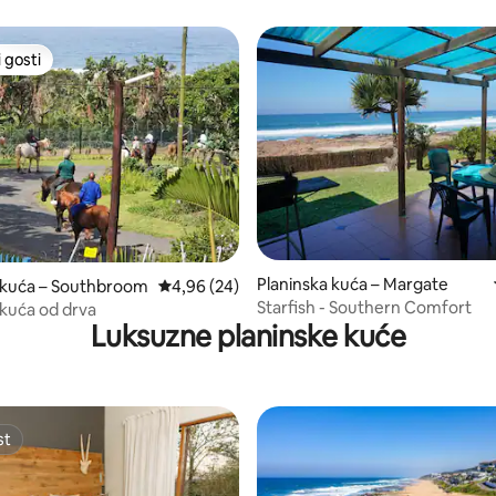
 gosti
 gosti
Planinska kuća – Margate
5/5, recenzija: 5
 kuća – Southbroom
Prosječna ocjena: 4,96/5, recenzija: 24
4,96 (24)
Starfish - Southern Comfort
 kuća od drva
Luksuzne planinske kuće
st
st