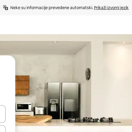
Neke su informacije prevedene automatski. 
Prikaži izvorni jezik
dati koristeći se strelicama prema gore i prema dolje, kao i dodirom i