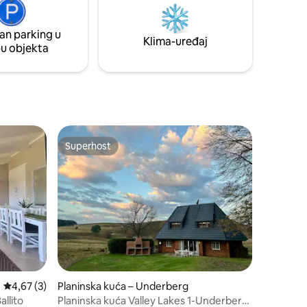
braai. Seoske kućice gledaju na
prekrasnu branu Springrove i
an parking u
veličanstvene planine Drakensberg.
Klima-uređaj
pu objekta
Superhost
Superhost
Prosječna ocjena: 4,67/5, recenzija: 3
4,67 (3)
Planinska kuća – Underberg
llito
Planinska kuća Valley Lakes 1-Underberg-