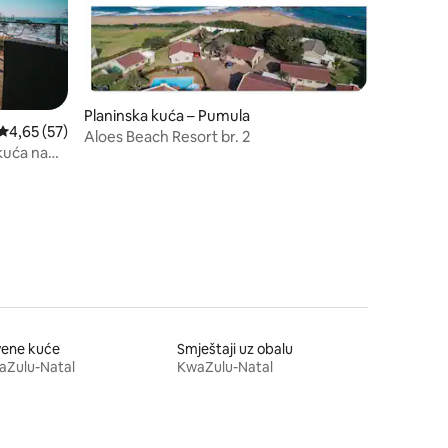
Planinska kuća – Pumula
Prosječna ocjena: 4,65/5, recenzija: 57
4,65 (57)
Aloes Beach Resort br. 2
kuća na
vene kuće
Smještaji uz obalu
aZulu-Natal
KwaZulu-Natal