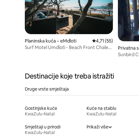
Planinska kuća – eMdloti
Prosječna ocjena: 4,71
4,71 (55)
Surf Motel Umdloti - Beach Front Chalet
Privatna 
1A
Sunbird 
Destinacije koje treba istražiti
Druge vrste smještaja
Gostinjske kuće
Kuće na stablu
KwaZulu-Natal
KwaZulu-Natal
Smještaji u prirodi
Prikaži više
KwaZulu-Natal