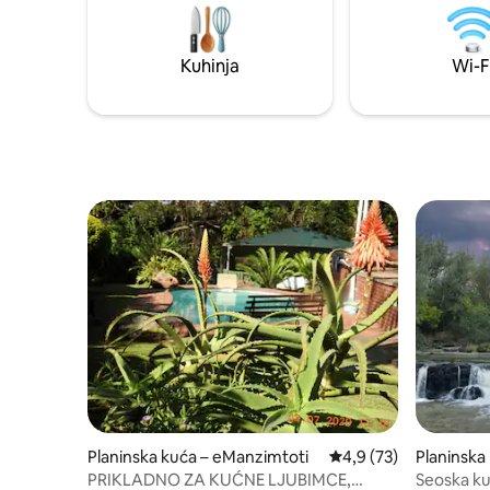
Isimangaliso, Cape Vidal, velikom
kako biste
raznolikošću ptica i divljih životinja. U
parku za igre Imfolozi HluHluwe pronaći
Kuhinja
Wi-F
ćete velike 5, udaljen samo 45 minuta
Planinska kuća – eManzimtoti
Prosječna ocjena: 4,9/
4,9 (73)
Planinska 
Municipal
PRIKLADNO ZA KUĆNE LJUBIMCE,
Seoska ku