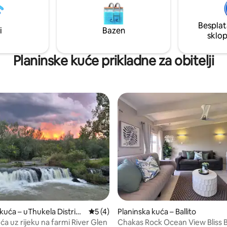
 završili svoj dan.
Besplat
i
Bazen
sklo
Planinske kuće prikladne za obitelji
5, recenzija: 73
kuća – uThukela District
Prosječna ocjena: 5/5, recenzija: 4
5 (4)
Planinska kuća – Ballito
ity
ća uz rijeku na farmi River Glen
Chakas Rock Ocean View Bliss Ba