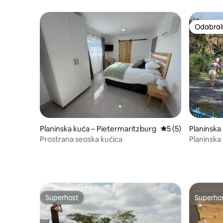
prostrana udobna seoska kućica u
Amanzimtotiju
Odabrali
Odabrali
Planinska kuća – Pietermaritzburg
Prosječna ocjena: 
5 (5)
Planinska
Prostrana seoska kućica
Planinska
Superhost
Superho
Superhost
Superho