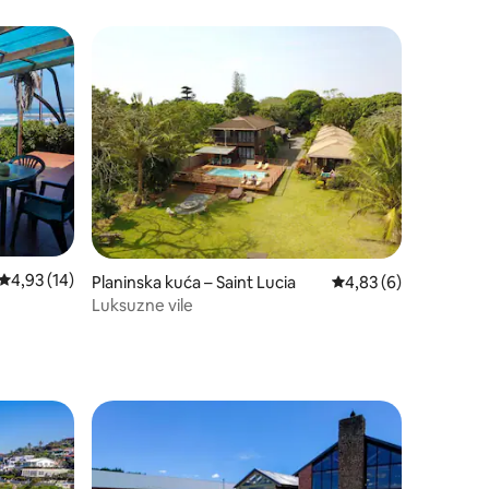
8 Sleeper
Prosječna ocjena: 4,93/5, recenzija: 14
4,93 (14)
Planinska kuća – Saint Lucia
Prosječna ocjena: 4,8
4,83 (6)
Luksuzne vile