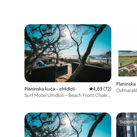
Lodge & Spa
Planinska
Planinska kuća – eMdloti
Prosječna ocjena: 4,69/
4,69 (72)
Odmarališ
Surf Motel Umdloti – Beach Front Chalet
3
Superho
Superho