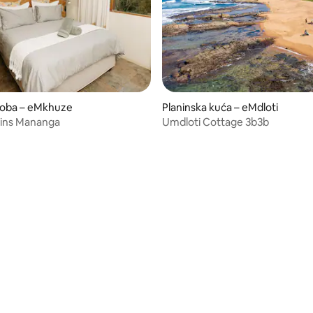
soba – eMkhuze
Planinska kuća – eMdloti
lains Mananga
Umdloti Cottage 3b3b