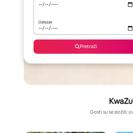
Odlazak
Pretraži
KwaZul
Gosti su se složili: 