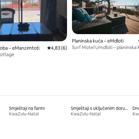
/5, recenzija: 55
Planinska kuća – eMdloti
Surf Motel Umdloti – planinska 
soba – eManzimtoti
Prosječna ocjena: 4,83/5, recenzija: 6
4,83 (6)
samoj plaži 2
Cottage
Smještaji na farmi
Smještaji s uključenim doručkom
Dr
KwaZulu-Natal
KwaZulu-Natal
Kw