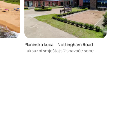
Planinska kuća – Nottingham Road
Luksuzni smještaj s 2 spavaće sobe –
Highveldt Chalet