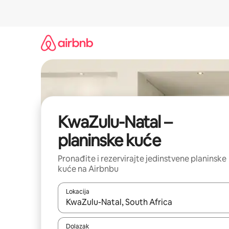
Prijeđi
na
sadržaj
KwaZulu-Natal –
planinske kuće
Pronađite i rezervirajte jedinstvene planinske
kuće na Airbnbu
Lokacija
Kada budu dostupni rezultati, moći ćete ih pregle
Dolazak