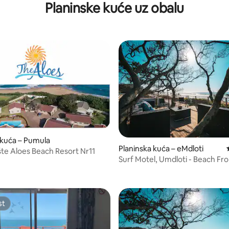
Planinske kuće uz obalu
 kuća – Pumula
5, recenzija: 72
Planinska kuća – eMdloti
te Aloes Beach Resort Nr11
Surf Motel, Umdloti - Beach Fr
4
st
st