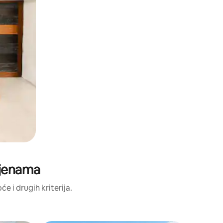
cjenama
će i drugih kriterija.