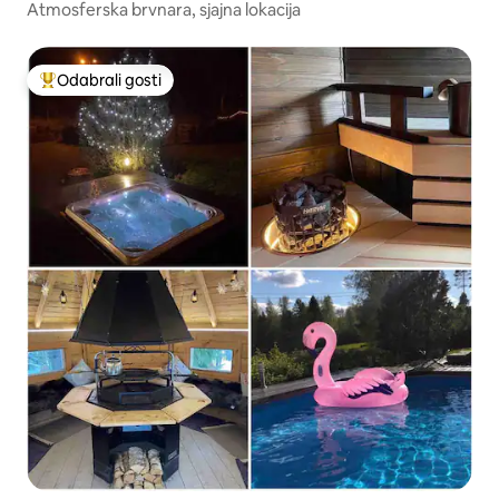
Atmosferska brvnara, sjajna lokacija
Odabrali gosti
Među najviše rangiranima s oznakom „Odabrali gosti”