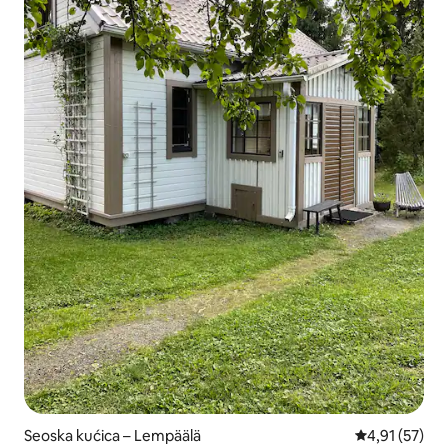
Seoska kućica – Lempäälä
Prosječna ocje
4,91 (57)