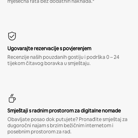
mjesečna rata bez dodatnih naknada.*
Ugovarajte rezervacije s povjerenjem
Recenzije naših pouzdanih gostiju i podrška 0 – 24
tijekom čitavog boravka u smještaju.
Smještaji s radnim prostorom za digitalne nomade
Obavljate posao dok putujete? Pronađite smještaj za
dugoročni najam s brzim bežičnim internetom i
posebnim prostorom za rad.