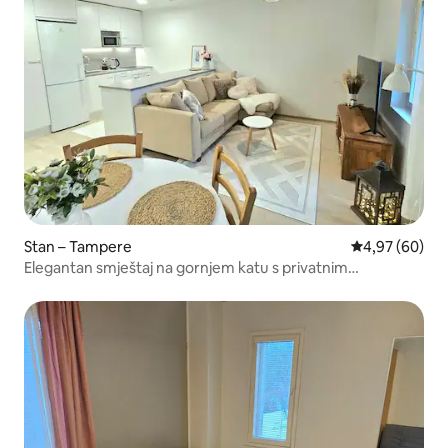
Stan – Tampere
Prosječna ocje
4,97 (60)
Elegantan smještaj na gornjem katu s privatnim
parkingom