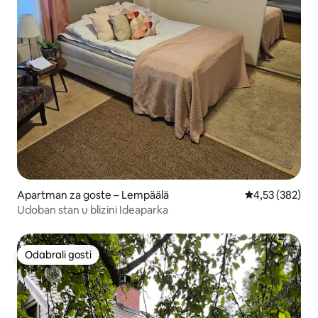
Apartman za goste – Lempäälä
Prosječna ocjen
4,53 (382)
Udoban stan u blizini Ideaparka
Odabrali gosti
Odabrali gosti