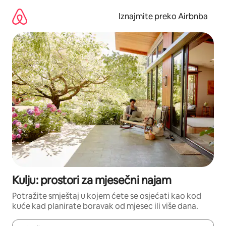
Prijeđi
na
Iznajmite preko Airbnba
sadržaj
Kulju: prostori za mjesečni najam
Potražite smještaj u kojem ćete se osjećati kao kod
kuće kad planirate boravak od mjesec ili više dana.