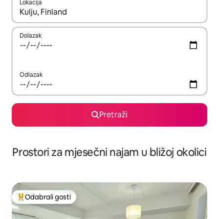
Lokacija
Kada budu dostupni rezultati, moći ćete ih pregledati koristeći
Dolazak
Odlazak
Pretraži
Prostori za mjesečni najam u bližoj okolici
Odabrali gosti
Među najviše rangiranima s oznakom „Odabrali gosti”