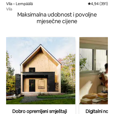
Vila – Lempäälä
Prosječna ocjen
4,94 (391)
Vila
Maksimalna udobnost i povoljne
mjesečne cijene
Dobro opremljeni smještaji
Digitalni noma