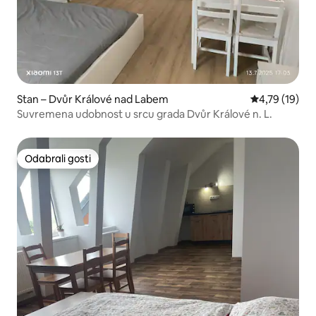
Stan – Dvůr Králové nad Labem
Prosječna ocje
4,79 (19)
Suvremena udobnost u srcu grada Dvůr Králové n. L.
Odabrali gosti
Odabrali gosti