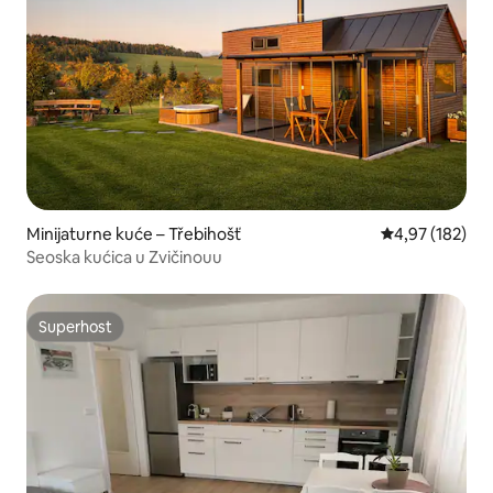
Minijaturne kuće – Třebihošť
Prosječna ocjen
4,97 (182)
Seoska kućica u Zvičinouu
Superhost
Superhost