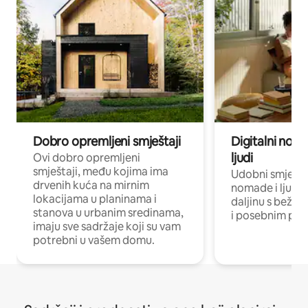
Dobro opremljeni smještaji
Digitalni noma
ljudi
Ovi dobro opremljeni
smještaji, među kojima ima
Udobni smještaj
drvenih kuća na mirnim
nomade i ljude 
lokacijama u planinama i
daljinu s bežič
stanova u urbanim sredinama,
i posebnim pro
imaju sve sadržaje koji su vam
potrebni u vašem domu.