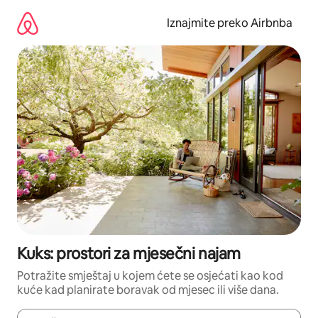
Prijeđi
na
Iznajmite preko Airbnba
sadržaj
Kuks: prostori za mjesečni najam
Potražite smještaj u kojem ćete se osjećati kao kod
kuće kad planirate boravak od mjesec ili više dana.