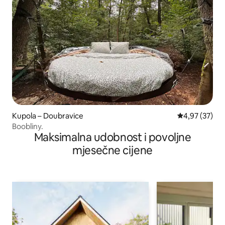
Kupola – Doubravice
Prosječna ocje
4,97 (37)
Boobliny.
Maksimalna udobnost i povoljne
mjesečne cijene