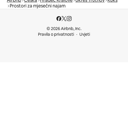
Airbnb
Češka
Hradec Králové
okres Trutnov
Kuks
Prostori za mjesečni najam
© 2026 Airbnb, Inc.
Pravila o privatnosti
Uvjeti