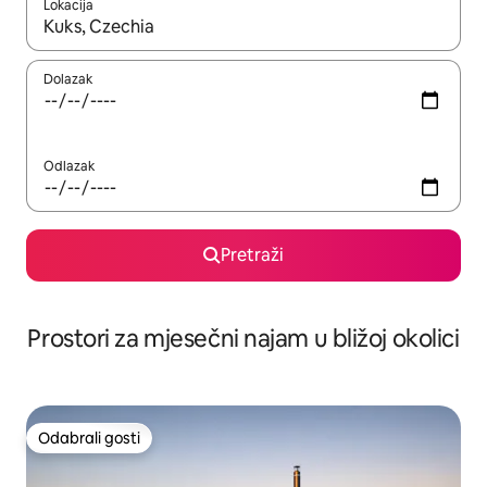
Lokacija
Kada budu dostupni rezultati, moći ćete ih pregledati koristeći
Dolazak
Odlazak
Pretraži
Prostori za mjesečni najam u bližoj okolici
Odabrali gosti
Odabrali gosti