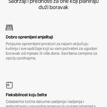
Sadržaji i prednosti za one koji planiraju
duži boravak
Dobro opremljeni smještaji
Potpuno opremljeni prostori za najam uključuju
kuhinju i sve sadržaje koji su vam potrebni za ugodan
boravak od mjesec ili više dana. Savršena zamjena za
opciju podnajma.
Fleksibilnost koju želite
Odaberite točne datume useljenja i iseljenja i
jednostavno ugovorite rezervaciju putem interneta,