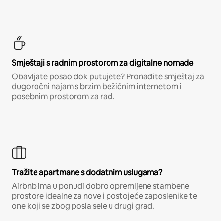
Smještaji s radnim prostorom za digitalne nomade
Obavljate posao dok putujete? Pronađite smještaj za
dugoročni najam s brzim bežičnim internetom i
posebnim prostorom za rad.
Tražite apartmane s dodatnim uslugama?
Airbnb ima u ponudi dobro opremljene stambene
prostore idealne za nove i postojeće zaposlenike te
one koji se zbog posla sele u drugi grad.