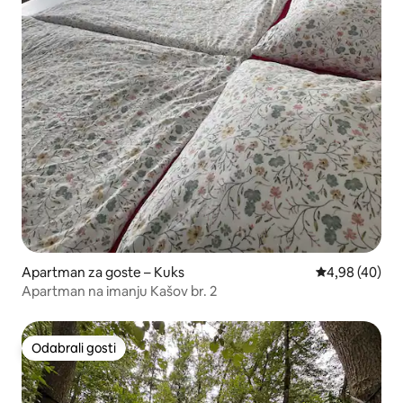
Apartman za goste – Kuks
Prosječna ocje
4,98 (40)
Apartman na imanju Kašov br. 2
Odabrali gosti
Odabrali gosti