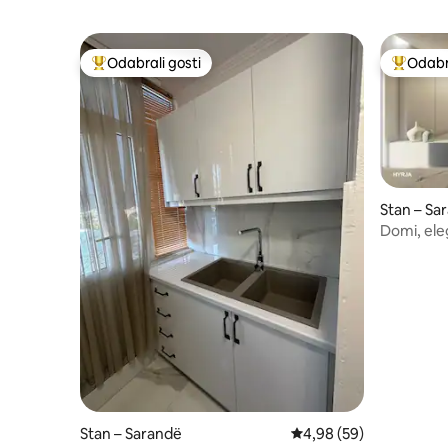
Odabrali gosti
Odabra
Među najviše rangiranima s oznakom „Odabrali gosti”
Među naj
Stan – Sa
Domi, ele
Stan – Sarandë
Prosječna ocjena: 4,98/
4,98 (59)