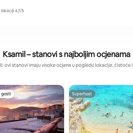
lokaciji 4,7/5
Ksamil – stanovi s najboljim ocjenama
ili: ovi stanovi imaju visoke ocjene u pogledu lokacije, čistoće i 
 gosti
Superhost
 gosti
Superhost