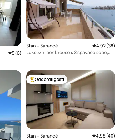
Stan – Sarandë
Prosječna ocjena: 4,92
4,92 (38)
Luksuzni penthouse s 3 spavaće sobe,
Prosječna ocjena: 5/5, recenzija: 6
5 (6)
parkirnim mjestom, klima-uređajem i Wi-
Fi mrežom
Odabrali gosti
Među najviše rangiranima s oznakom „Odabrali gosti”
Stan – Sarandë
Prosječna ocjena: 4,98
4,98 (40)