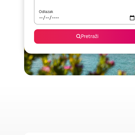
Odlazak
Pretraži