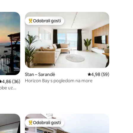
Odabrali gosti
Među najviše rangiranima s oznakom „Odabrali gosti”
Stan – Sarandë
Prosječna ocjena: 4,98
4,98 (59)
Horizon Bay s pogledom na more
Prosječna ocjena: 4,86/5, recenzija: 36
4,86 (36)
sobe uz
Odabrali gosti
Među najviše rangiranima s oznakom „Odabrali gosti”