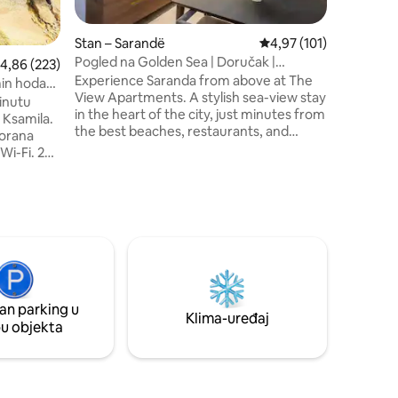
udaljen s
plaže i š
Stan – Sarandë
Prosječna ocjena: 4,97/
4,97 (101)
pristup r
Pogled na Golden Sea | Doručak |
rosječna ocjena: 4,86/5, recenzija: 223
4,86 (223)
trgovinam
Besplatno parkiranje
Experience Saranda from above at The
Idealno za
min hoda
View Apartments. A stylish sea-view stay
traže opu
minutu
in the heart of the city, just minutes from
prekrasn
 Ksamila.
the best beaches, restaurants, and
torana
nightlife, while offering a peaceful
i-Fi. 2
escape with breathtaking views from
your private balcony. ☞ FREE private
parking ☞ Daily breakfast available for €6
ena
per guest ☞ Fast WiFi perfect for remote
work ☞ 4 min walking distance to
g.
beaches & city center ☞ Fully equipped
e do
modern kitchen ☞ 55” Smart TV ☞
aranda do
Private balcony with breathtaking sea
da
view
u
an parking u
Klima-uređaj
pu objekta