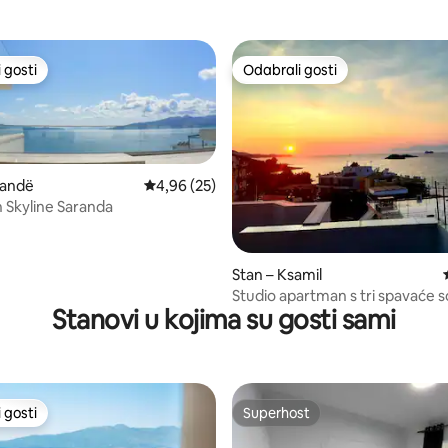
 gosti
Odabrali gosti
 gosti
Odabrali gosti
randë
Prosječna ocjena: 4,96/5, recenzija: 25
4,96 (25)
Skyline Saranda
5, recenzija: 33
Stan – Ksamil
Studio apartman s tri spavaće 
Stanovi u kojima su gosti sami
more s prekrasnim pogledom
 gosti
Superhost
 gosti
Superhost