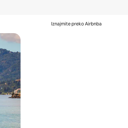
Iznajmite preko Airbnba
li prelaskom prstom po zaslonu.