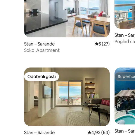
Stan – Sa
Pogled na
Stan – Sarandë
Prosječna ocjena: 5/
5 (27)
do šetnic
Sokol Apartment
Odabrali gosti
Superho
Odabrali gosti
Superho
Stan – Sa
Stan – Sarandë
Prosječna ocjena: 4,92/
4,92 (64)