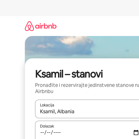
Prijeđi
na
sadržaj
Ksamil – stanovi
Pronađite i rezervirajte jedinstvene stanove n
Airbnbu
Lokacija
Kada budu dostupni rezultati, moći ćete ih pregle
Dolazak