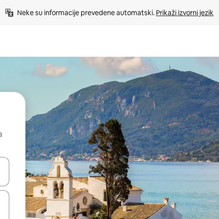
Neke su informacije prevedene automatski. 
Prikaži izvorni jezik
a
dati koristeći se strelicama prema gore i prema dolje, kao i dodirom i