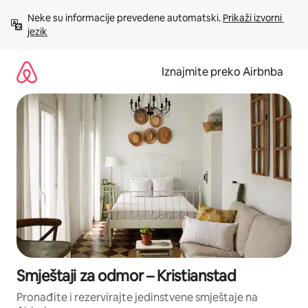
Prijeđi
Neke su informacije prevedene automatski. 
Prikaži izvorni 
na
jezik
sadržaj
Iznajmite preko Airbnba
Smještaji za odmor – Kristianstad
Pronađite i rezervirajte jedinstvene smještaje na