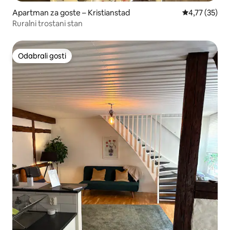
Apartman za goste – Kristianstad
Prosječna ocje
4,77 (35)
Ruralni trostani stan
Odabrali gosti
Odabrali gosti