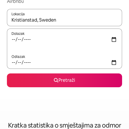
Airbnbu
Lokacija
Kada budu dostupni rezultati, moći ćete ih pregledati koristeći
Dolazak
Odlazak
Pretraži
Kratka statistika o smještajima za odmor