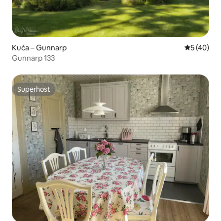
Kuća – Gunnarp
Prosječna o
5 (40)
Gunnarp 133
Superhost
Superhost