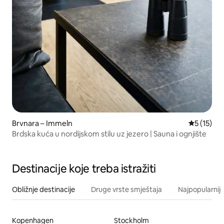
Brvnara – Immeln
Prosječna 
5 (15)
Brdska kuća u nordijskom stilu uz jezero | Sauna i ognjište
Destinacije koje treba istražiti
Obližnje destinacije
Druge vrste smještaja
Najpopularnije
Kopenhagen
Stockholm