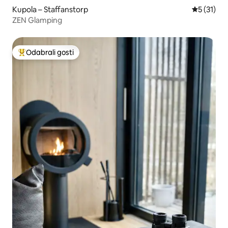
Kupola – Staffanstorp
Prosječna 
5 (31)
ZEN Glamping
Odabrali gosti
Među najviše rangiranima s oznakom „Odabrali gosti”