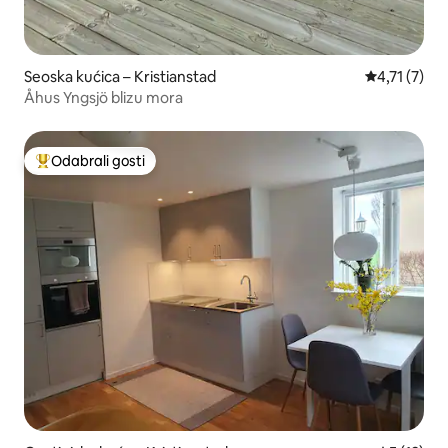
Seoska kućica – Kristianstad
Prosječna oc
4,71 (7)
Åhus Yngsjö blizu mora
Odabrali gosti
Među najviše rangiranima s oznakom „Odabrali gosti”