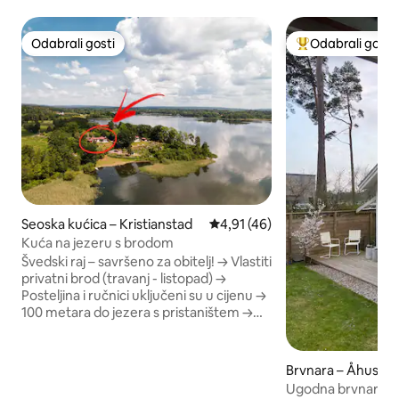
Odabrali gosti
Odabrali gosti
Odabrali gosti
Među najviše ran
Seoska kućica – Kristianstad
Prosječna ocjena: 4,91/5, recen
4,91 (46)
Kuća na jezeru s brodom
Švedski raj – savršeno za obitelj! → Vlastiti
privatni brod (travanj - listopad) →
Posteljina i ručnici uključeni su u cijenu →
100 metara do jezera s pristaništem →
Namještena terasa s pogledom na
jezero → Povezana gostinjska kuća →
Smart TV s Chromecastom → Brza Wi-Fi
Brvnara – Åhus
veza Kuća koja je vrlo jedinstvena po
Ugodna brvnara na
svojoj lokaciji. Tri spavaće sobe s