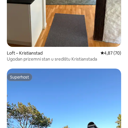
Loft – Kristianstad
Prosječna ocje
4,87 (70)
Ugodan prizemni stan u središtu Kristianstada
Superhost
Superhost