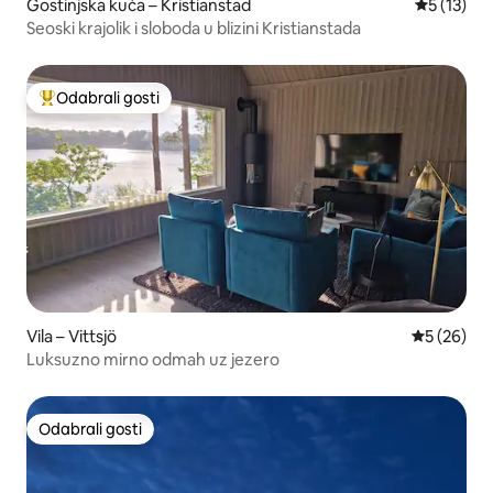
Gostinjska kuća – Kristianstad
Prosječna 
5 (13)
Seoski krajolik i sloboda u blizini Kristianstada
Odabrali gosti
Među najviše rangiranima s oznakom „Odabrali gosti”
Vila – Vittsjö
Prosječna o
5 (26)
Luksuzno mirno odmah uz jezero
Odabrali gosti
Odabrali gosti