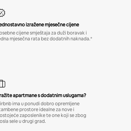
ednostavno izražene mjesečne cijene
osebne cijene smještaja za duži boravak i
edna mjesečna rata bez dodatnih naknada.*
ražite apartmane s dodatnim uslugama?
irbnb ima u ponudi dobro opremljene
tambene prostore idealne za nove i
ostojeće zaposlenike te one koji se zbog
osla sele u drugi grad.