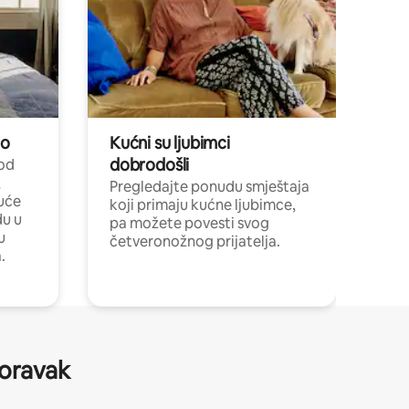
no
Kućni su ljubimci
dobrodošli
 od
,
Pregledajte ponudu smještaja
uće
koji primaju kućne ljubimce,
du u
pa možete povesti svog
u
četveronožnog prijatelja.
.
boravak