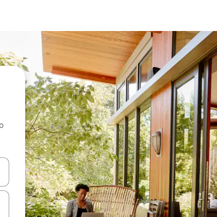
ao
dati koristeći se strelicama prema gore i prema dolje, kao i dodirom i