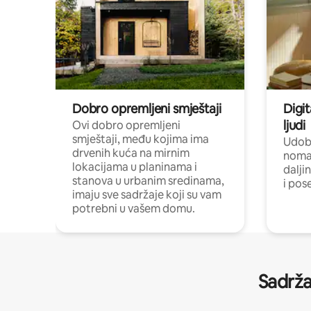
Dobro opremljeni smještaji
Digit
ljudi
Ovi dobro opremljeni
smještaji, među kojima ima
Udobn
drvenih kuća na mirnim
nomad
lokacijama u planinama i
dalji
stanova u urbanim sredinama,
i pos
imaju sve sadržaje koji su vam
potrebni u vašem domu.
Sadrža