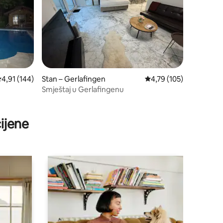
rosječna ocjena: 4,91/5, recenzija: 144
4,91 (144)
Stan – Gerlafingen
Prosječna ocjena: 4,79/
4,79 (105)
Smještaj u Gerlafingenu
ijene