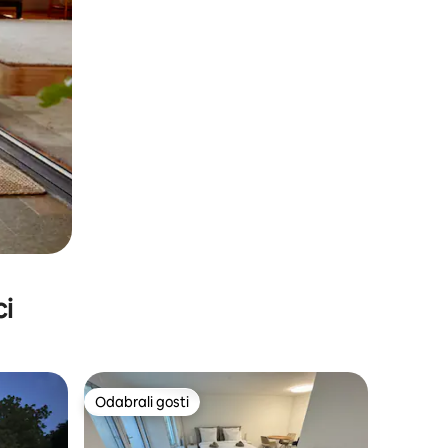
ci
Odabrali gosti
Odabrali gosti