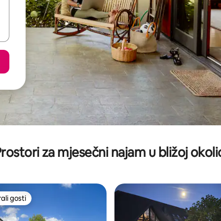
rostori za mjesečni najam u bližoj okoli
li gosti
više rangiranima s oznakom „Odabrali gosti”