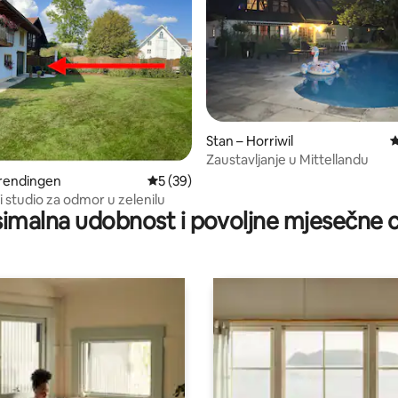
5, recenzija: 47
Stan – Horriwil
P
Zaustavljanje u Mittellandu
erendingen
Prosječna ocjena: 5/5, recenzija: 39
5 (39)
 studio za odmor u zelenilu
imalna udobnost i povoljne mjesečne c