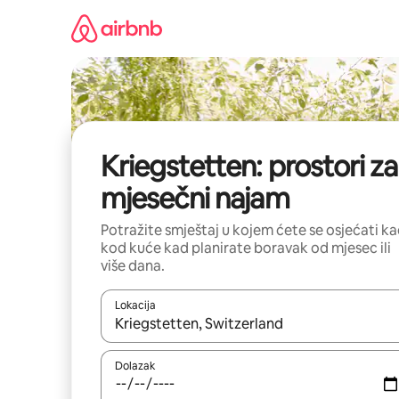
Prijeđi
na
sadržaj
Kriegstetten: prostori za
mjesečni najam
Potražite smještaj u kojem ćete se osjećati k
kod kuće kad planirate boravak od mjesec ili
više dana.
Lokacija
Kada budu dostupni rezultati, moći ćete ih pregle
Dolazak