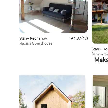
Stan – Recherswil
Prosječna ocjena: 4,87/
4,87 (47)
Nadja's Guesthouse
Stan – D
Šarmantni
Maks