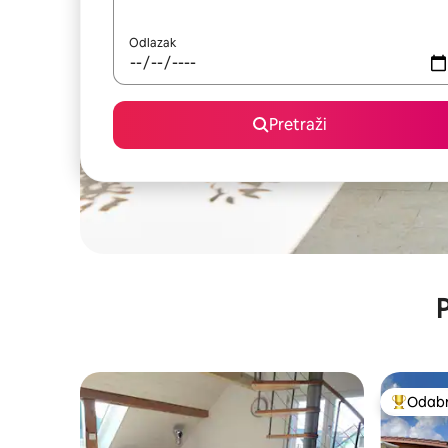
Odlazak
Pretraži
P
Odabra
Među naj