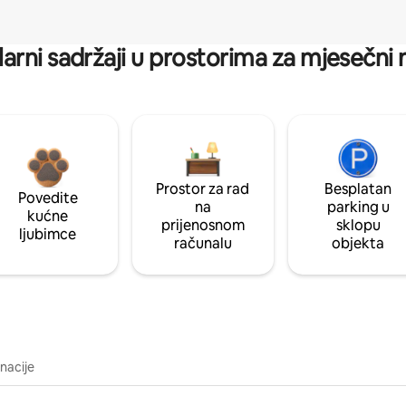
arni sadržaji u prostorima za mjesečni
Prostor za rad
Besplatan
Povedite
na
parking u
kućne
prijenosnom
sklopu
ljubimce
računalu
objekta
inacije