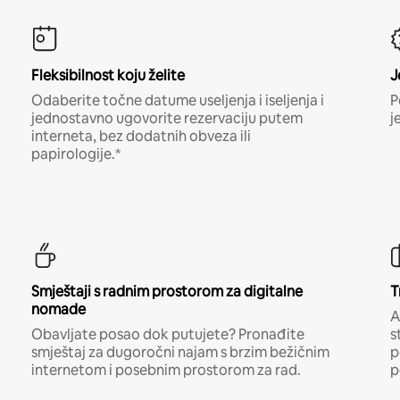
Fleksibilnost koju želite
J
Odaberite točne datume useljenja i iseljenja i
P
jednostavno ugovorite rezervaciju putem
j
interneta, bez dodatnih obveza ili
papirologije.*
Smještaji s radnim prostorom za digitalne
T
nomade
A
Obavljate posao dok putujete? Pronađite
s
smještaj za dugoročni najam s brzim bežičnim
p
internetom i posebnim prostorom za rad.
p