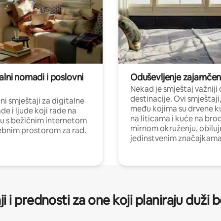
alni nomadi i poslovni
Oduševljenje zajamče
Nekad je smještaj važniji
destinacije. Ovi smještaji
i smještaji za digitalne
među kojima su drvene k
e i ljude koji rade na
na liticama i kuće na bro
nu s bežičnim internetom
mirnom okruženju, obiluj
ebnim prostorom za rad.
jedinstvenim značajkama
ji i prednosti za one koji planiraju duži 