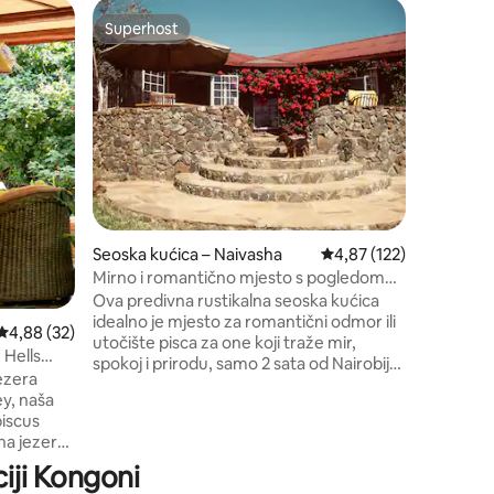
Seoska k
Superhost
Odabral
Superhost
Odabral
Emara Co
Smještena
jezera Na
u kojem će
Opustite 
prirodi s
Emara mo
krevet u 
rondavel
Udoban d
Seoska kućica – Naivasha
Prosječna ocjena: 4,87/
4,87 (122)
opremljen
savršenim 
Mirno i romantično mjesto s pogledom
obližnje d
na sjevernu stranu jezera Naivasha
Ova predivna rustikalna seoska kućica
uživate u
idealno je mjesto za romantični odmor ili
Prosječna ocjena: 4,88/5, recenzija: 32
4,88 (32)
utočište pisca za one koji traže mir,
 Hells
spokoj i prirodu, samo 2 sata od Nairobija
ezera
(30 minuta od Naivashe). Smještena u
ey, naša
zadivljujućem krajoliku ispod šume
iscus
Eburru i smještena u sigurnosti
na jezero i
stambenog područja Greenparka, kuća
 prijatelje
gleda na jezero Naivasha, Mount
iji Kongoni
omantiku,
Longonot i Aberdares. Koliba je udaljena