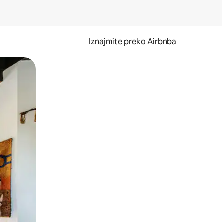
Iznajmite preko Airbnba
li prelaskom prstom po zaslonu.