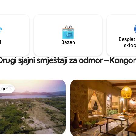
digitalne nomade ili poljoprivre
nje. Seoska kućica ima dvije
konzultante, odličan prostor za
obe s vlastitim kupaonicama,
Uživajte u našem terenu za baz
a i plinski roštilj za ugodan
squash, obližnjim atrakcijama k
 zatvorenom i na otvorenom.
Hells Gate, Mt. Longonot, Cres
ođer imaju pristup sadržajima u
Island, Sanctuary Farm & dining
jekta Green Park Country Club,
Carnelley's next door. Toliko to
Besplat
i golf, tenis, potpuno
i
Bazen
raditi i uživati!
sklo
u teretanu i dodatni vanjski
Drugi sjajni smještaji za odmor – Kongon
 gosti
 gosti