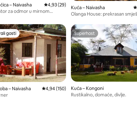
ćica – Naivasha
Prosječna ocjena: 4,93/5, recenzija: 29
4,93 (29)
5, recenzija: 19
Kuća – Naivasha
P
šator za odmor u mirnom
Olanga House: prekrasan smješ
 u Naivashi
prirodi
li gosti
Superhost
više rangiranima s oznakom „Odabrali gosti”
Superhost
Kuća – Kongoni
, recenzija: 143
soba – Naivasha
Prosječna ocjena: 4,94/5, recenzija: 150
4,94 (150)
Rustikalno, domaće, divlje.
rner