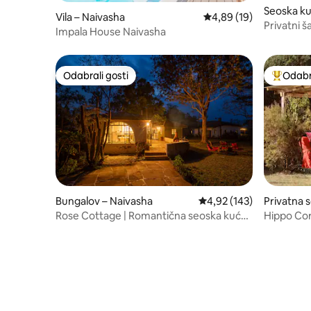
Seoska ku
Vila – Naivasha
Prosječna ocjena: 4,89/
4,89 (19)
Privatni 
Impala House Naivasha
okruženju
Odabrali gosti
Odabra
Odabrali gosti
Među naj
Bungalov – Naivasha
Prosječna ocjena: 4,92/5
4,92 (143)
Privatna 
Rose Cottage | Romantična seoska kuća
Hippo Co
u prirodi