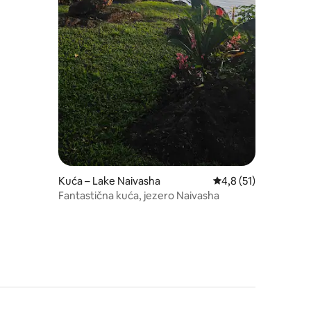
Kuća – Lake Naivasha
Prosječna ocjena: 4,8
4,8 (51)
Fantastična kuća, jezero Naivasha