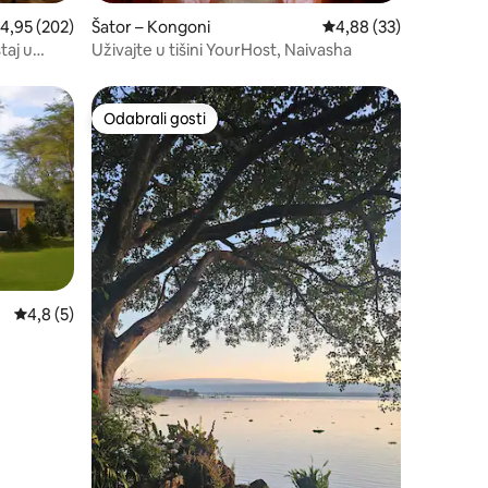
rosječna ocjena: 4,95/5, recenzija: 202
4,95 (202)
Šator – Kongoni
Prosječna ocjena: 4,88
4,88 (33)
taj u
Uživajte u tišini YourHost, Naivasha
Odabrali gosti
Odabrali gosti
Prosječna ocjena: 4,8/5, recenzija: 5
4,8 (5)