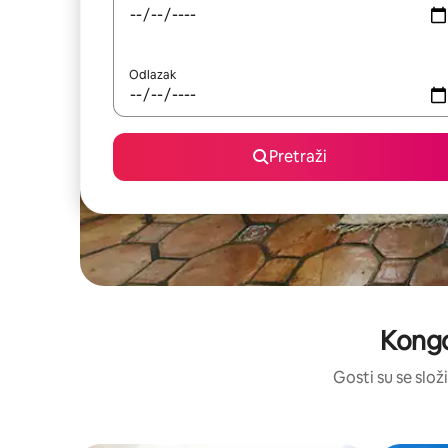
Odlazak
Pretraži
Kongo
Gosti su se složi