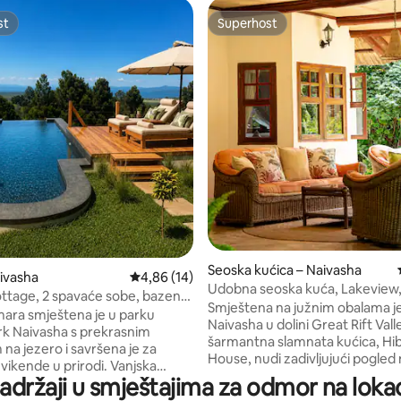
st
Superhost
st
Superhost
, recenzija: 202
Seoska kućica – Naivasha
ivasha
Prosječna ocjena: 4,86/5, recenzija: 14
4,86 (14)
Udobna seoska kuća, Lakeview,
tage, 2 spavaće sobe, bazen,
Gate i bazen
Smještena na južnim obalama j
rk Naivasha
ara smještena je u parku
Naivasha u dolini Great Rift Vall
k Naivasha s prekrasnim
šarmantna slamnata kućica, Hib
na jezero i savršena je za
House, nudi zadivljujući pogled 
 vikende u prirodi. Vanjska
ugodan šarm. Idealno za obitelji,
sadržaji u smještajima za odmor na lokac
alna je za gledanje izlaska
i parove koji traže avanturu i r
rivatni mali bazen nudi prostor