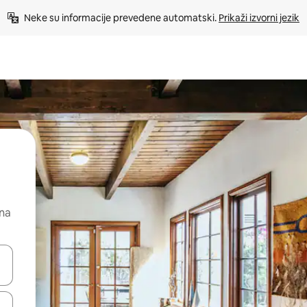
Neke su informacije prevedene automatski. 
Prikaži izvorni jezik
 na
dati koristeći se strelicama prema gore i prema dolje, kao i dodirom i