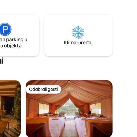
dne
samo 5 minuta vožnje od kolibe Great
 rad.
Rift Valley s trgovinom na farmi,
en i
barom/restoranom, bazenom, tenisom,
ao što su
golfom i biciklima za najam.
cent
 at
ga za
an parking u
Klima-uređaj
pu objekta
i
Odabrali gosti
Odabrali gosti