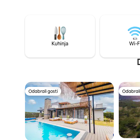
sadržajima odmarališta – golfu,
za opušta
bazenima, spa centru, tenisu i tri
spavaće s
restorana – udaljenima 2 minute vožnje ili
peć na drv
15 minuta hoda, a sve to po standardnim
boravak u
cijenama smještaja.
Gosti tak
sklopu ob
uključujuć
Kuhinja
Wi-F
opremljen
bazen.
Odabrali gosti
Odabrali
Odabrali gosti
Odabrali