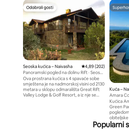
Odabrali gosti
Superho
Odabrali gosti
Superho
Seoska kućica – Naivasha
Prosječna ocjena: 4,89/5
4,89 (202)
Panoramski pogled na dolinu Rift · Seoska
kuća s 4 spavaće sobe u odmaralištu
Ova prostrana kućica s 4 spavaće sobe
smještena je na nadmorskoj visini od 2130
Kuća – Na
metara u sklopu odmarališta Great Rift
Valley Lodge & Golf Resort, a iz nje se
Amara Cot
pruža panoramski pogled na jezero
Green Pa
Kućica Am
Naivasha, planinu Longonot i planinski
Green Par
lanac Aberdare. Ova seoska kućica
pogledom 
idealna je za obitelji i grupe jer nudi
obiteljske
prostor, privatnost i prirodne ljepote, a
Popularni 
terasa ide
po želji možete imati pristup vrhunskim
sunca, a p