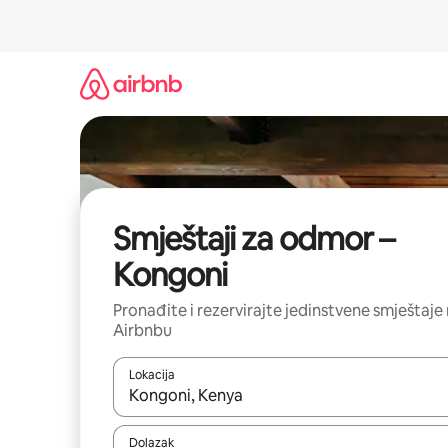
Prijeđi
na
sadržaj
Smještaji za odmor –
Kongoni
Pronađite i rezervirajte jedinstvene smještaje
Airbnbu
Lokacija
Kada budu dostupni rezultati, moći ćete ih pregle
Dolazak