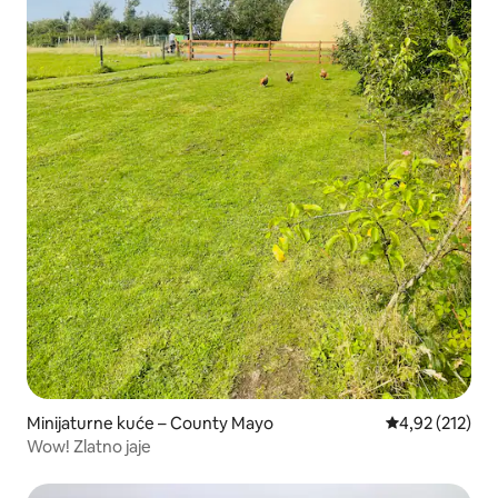
Minijaturne kuće – County Mayo
Prosječna ocjen
4,92 (212)
Wow! Zlatno jaje