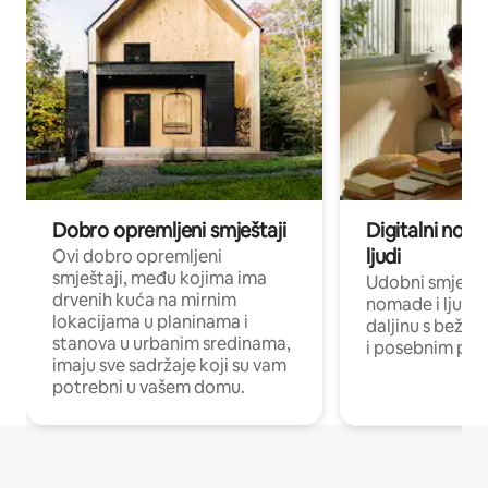
Dobro opremljeni smještaji
Digitalni noma
ljudi
Ovi dobro opremljeni
smještaji, među kojima ima
Udobni smještaj
drvenih kuća na mirnim
nomade i ljude 
lokacijama u planinama i
daljinu s bežič
stanova u urbanim sredinama,
i posebnim pro
imaju sve sadržaje koji su vam
potrebni u vašem domu.