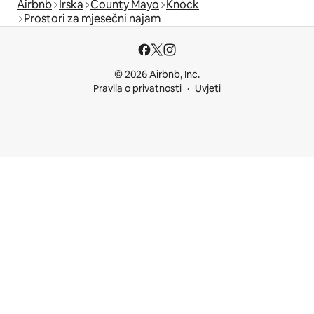
Airbnb
Irska
County Mayo
Knock
Prostori za mjesečni najam
© 2026 Airbnb, Inc.
Pravila o privatnosti
Uvjeti