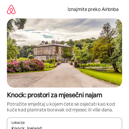
Prijeđi
na
Iznajmite preko Airbnba
sadržaj
Knock: prostori za mjesečni najam
Potražite smještaj u kojem ćete se osjećati kao kod
kuće kad planirate boravak od mjesec ili više dana.
Lokacija
Kada budu dostupni rezultati, moći ćete ih pregledati koristeći