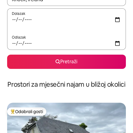
Dolazak
Odlazak
Pretraži
Prostori za mjesečni najam u bližoj okolici
Odabrali gosti
Među najviše rangiranima s oznakom „Odabrali gosti”