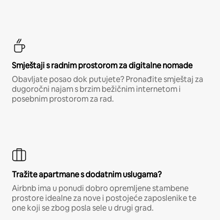
Smještaji s radnim prostorom za digitalne nomade
Obavljate posao dok putujete? Pronađite smještaj za
dugoročni najam s brzim bežičnim internetom i
posebnim prostorom za rad.
Tražite apartmane s dodatnim uslugama?
Airbnb ima u ponudi dobro opremljene stambene
prostore idealne za nove i postojeće zaposlenike te
one koji se zbog posla sele u drugi grad.