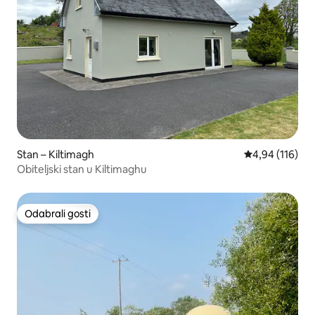
Stan – Kiltimagh
Prosječna ocjen
4,94 (116)
Obiteljski stan u Kiltimaghu
Odabrali gosti
Odabrali gosti