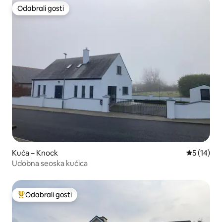
Odabrali gosti
Odabrali gosti
Kuća – Knock
Prosječna 
5 (14)
Udobna seoska kućica
Odabrali gosti
Među najviše rangiranima s oznakom „Odabrali gosti”