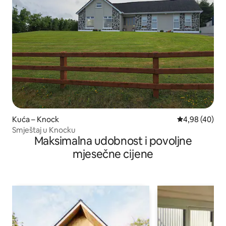
Kuća – Knock
Prosječna ocje
4,98 (40)
Smještaj u Knocku
Maksimalna udobnost i povoljne
mjesečne cijene