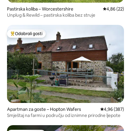
Pastirska koliba – Worcestershire
Prosječna ocje
4,86 (22)
Unplug & Rewild – pastirska koliba bez struje
Odabrali gosti
Među najviše rangiranima s oznakom „Odabrali gosti”
Apartman za goste – Hopton Wafers
Prosječna ocjen
4,96 (387)
Smještaj na farmi u području od iznimne prirodne ljepote