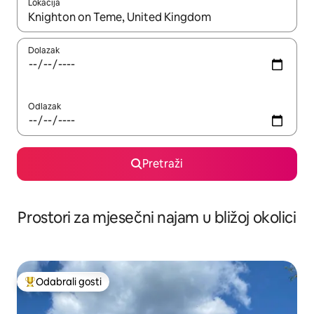
Lokacija
Kada budu dostupni rezultati, moći ćete ih pregledati koristeći
Dolazak
Odlazak
Pretraži
Prostori za mjesečni najam u bližoj okolici
Odabrali gosti
Među najviše rangiranima s oznakom „Odabrali gosti”