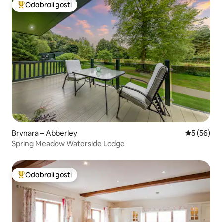
Odabrali gosti
Među najviše rangiranima s oznakom „Odabrali gosti”
Brvnara – Abberley
Prosječna o
5 (56)
Spring Meadow Waterside Lodge
Odabrali gosti
Među najviše rangiranima s oznakom „Odabrali gosti”