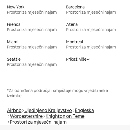
New York
Barcelona
Prostori za mjesečni najam
Prostori za mjesečni najam
Firenca
Atena
Prostori za mjesečni najam
Prostori za mjesečni najam
Miami
Montreal
Prostori za mjesečni najam
Prostori za mjesečni najam
Seattle
Prikaži više
Prostori za mjesečni najam
*Za određena područja i smještaje mogu vrijediti neke
iznimke.
Airbnb
Ujedinjeno Kraljevstvo
Engleska
Worcestershire
Knighton on Teme
Prostori za mjesečni najam