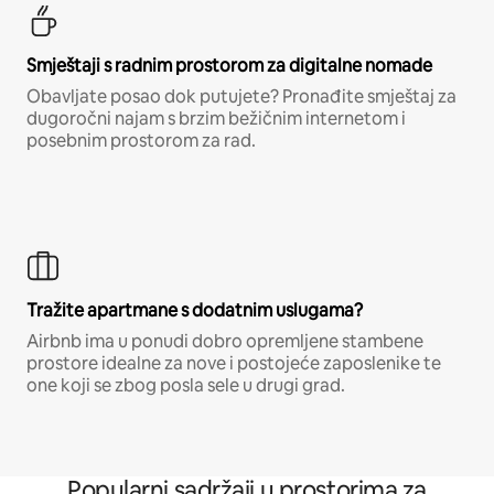
Smještaji s radnim prostorom za digitalne nomade
Obavljate posao dok putujete? Pronađite smještaj za
dugoročni najam s brzim bežičnim internetom i
posebnim prostorom za rad.
Tražite apartmane s dodatnim uslugama?
Airbnb ima u ponudi dobro opremljene stambene
prostore idealne za nove i postojeće zaposlenike te
one koji se zbog posla sele u drugi grad.
Popularni sadržaji u prostorima za