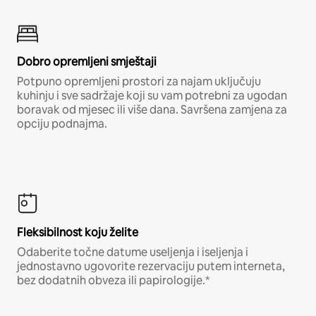
Dobro opremljeni smještaji
Potpuno opremljeni prostori za najam uključuju
kuhinju i sve sadržaje koji su vam potrebni za ugodan
boravak od mjesec ili više dana. Savršena zamjena za
opciju podnajma.
Fleksibilnost koju želite
Odaberite točne datume useljenja i iseljenja i
jednostavno ugovorite rezervaciju putem interneta,
bez dodatnih obveza ili papirologije.*