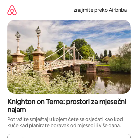
Prijeđi
na
Iznajmite preko Airbnba
sadržaj
Knighton on Teme: prostori za mjesečni
najam
Potražite smještaj u kojem ćete se osjećati kao kod
kuće kad planirate boravak od mjesec ili više dana.