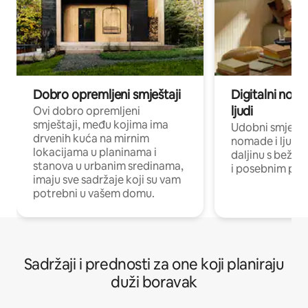
Dobro opremljeni smještaji
Digitalni noma
ljudi
Ovi dobro opremljeni
smještaji, među kojima ima
Udobni smještaj
drvenih kuća na mirnim
nomade i ljude 
lokacijama u planinama i
daljinu s bežič
stanova u urbanim sredinama,
i posebnim pro
imaju sve sadržaje koji su vam
potrebni u vašem domu.
Sadržaji i prednosti za one koji planiraju
duži boravak